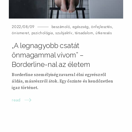
2022/08/09
beszámoló
,
egészség
,
önfejlesztés
,
önismeret
,
pszichológia
,
szubjektív
,
társadalom
,
útkeresés
„A legnagyobb csatát
önmagammal vívom” –
Borderline-nal az
életem
Borderline személyiségzavarral élni egyrészről
áldás, másrészről átok. Egy őszinte és kendőzetlen
igaz történet.
read