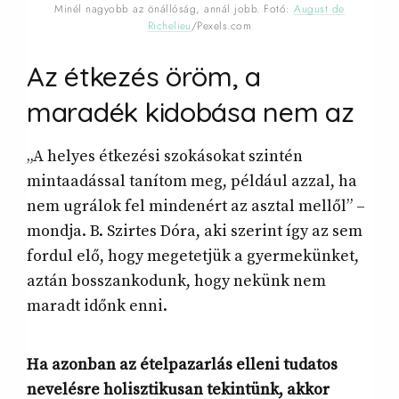
Minél nagyobb az önállóság, annál jobb. Fotó:
August de
Richelieu
/Pexels.com
Az étkezés öröm, a
maradék kidobása nem
az
„A helyes étkezési szokásokat szintén
mintaadással tanítom meg, például azzal, ha
nem ugrálok fel mindenért az asztal mellől” –
mondja. B. Szirtes Dóra, aki szerint így az sem
fordul elő, hogy megetetjük a gyermekünket,
aztán bosszankodunk, hogy nekünk nem
maradt időnk enni.
Ha azonban az ételpazarlás elleni tudatos
nevelésre holisztikusan tekintünk, akkor