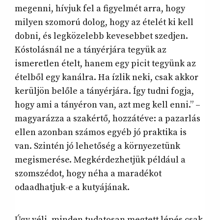
megenni, hívjuk fel a figyelmét arra, hogy
milyen szomorú dolog, hogy az ételét ki kell
dobni, és legközelebb kevesebbet szedjen.
Kóstolásnál ne a tányérjára tegyük az
ismeretlen ételt, hanem egy picit tegyünk az
ételből egy kanálra. Ha ízlik neki, csak akkor
kerüljön belőle a tányérjára. Így tudni fogja,
hogy ami a tányéron van, azt meg kell enni.” –
magyarázza a szakértő, hozzátéve: a pazarlás
ellen azonban számos egyéb jó praktika is
van. Szintén jó lehetőség a környezetünk
megismerése. Megkérdezhetjük például a
szomszédot, hogy néha a maradékot
odaadhatjuk-e a kutyájának.
Úgy véli, minden tudatosan megtett lépés csak