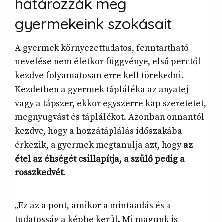
határozzák meg
gyermekeink szokásait
A gyermek környezettudatos, fenntartható
nevelése nem életkor függvénye, első perctől
kezdve folyamatosan erre kell törekedni.
Kezdetben a gyermek tápláléka az anyatej
vagy a tápszer, ekkor egyszerre kap szeretetet,
megnyugvást és táplálékot. Azonban onnantól
kezdve, hogy a hozzátáplálás időszakába
érkezik, a gyermek megtanulja azt, hogy
az
étel az éhségét csillapítja, a szülő pedig a
rosszkedvét
.
„Ez az a pont, amikor a mintaadás és a
tudatosság a képbe kerül. Mi magunk is