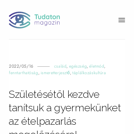
t
o
g
g
l
e
n
2022/05/16
család
,
egészség
,
életmód
,
a
fenntarthatóság
,
ismeretterjesztő
,
táplálkozáskultúra
v
i
Születésétől kezdve
g
a
tanítsuk a gyermekünket
t
i
az ételpazarlás
o
n