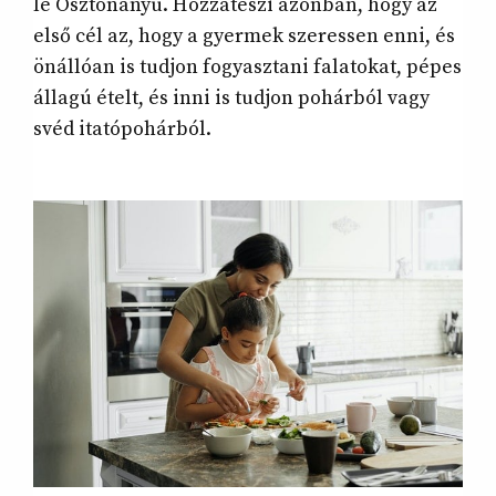
le Ösztönanyu. Hozzáteszi azonban, hogy az
első cél az, hogy a gyermek szeressen enni, és
önállóan is tudjon fogyasztani falatokat, pépes
állagú ételt, és inni is tudjon pohárból vagy
svéd itatópohárból.