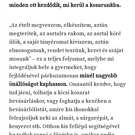
minden ott kezdődik, mi kerül a kosarunkba.
„Az ételt megveszem, elkészítem, aztán
megterítek, az asztalra rakom, az asztal köré
ülök, a saját tányéromat kiviszem, aztán
elmosogatunk, rendet teszünk, kezet és szájat
mosunk” – ez a teljes folyamat, melybe mi
integráljuk bele a gyermeket, hogy
fejlődésével párhuzamosan
minél nagyobb
önállóságot kaphasson
. Onnantól kezdve, hogy
tud járni, tolhatja a kicsi kosarat
bevásárláskor, vagy foghatja a kezében a
bevásárlólistát, amire kis ikonokkal
felrajzoljuk neki az almát, a sárgarépát, a
kenyeret stb. Otthon kis fellépő segítségével
be tudjuk vonni a főzésbe is, amikor pedig