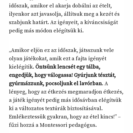
időszak, amikor el akarja dobálni az ételt,
ilyenkor azt javasolja, állítsuk meg a kezét és
szabjunk határt. Az igényeit, a kíváncsiságát
pedig más módon elégítsük ki.
„Amikor eljön ez az időszak, játsszunk vele
olyan játékokat, amik ezt a fajta igényét
kielégítik.
Öntsünk lencsét egy tálba,
engedjük, hogy válogassa! Gyúrjunk tésztát,
gyúrmázzunk, pocsoljunk el lavórban
. A
lényeg, hogy az étkezés megmaradjon étkezés,
a játék igényét pedig más idősávban elégítsük
ki a változatos textúrák biztosításával.
Emlékeztessük gyakran, hogy az étel kincs!” –
fűzi hozzá a Montessori pedagógus.