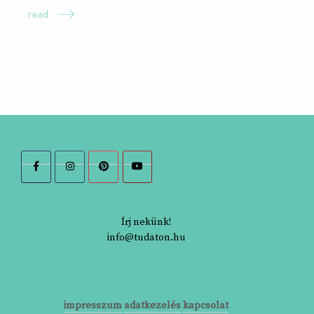
read
Írj nekünk!
info@tudaton.hu
impresszum
adatkezelés
kapcsolat