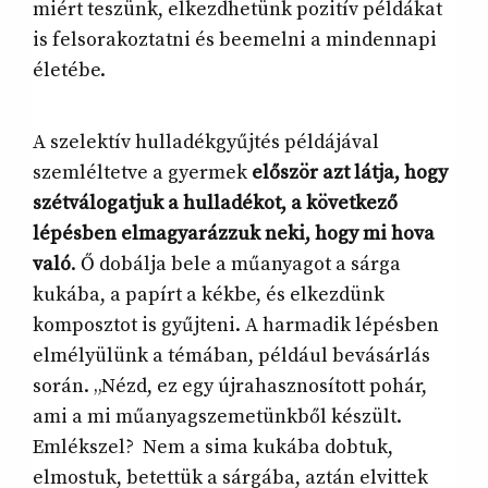
miért teszünk, elkezdhetünk pozitív példákat
is felsorakoztatni és beemelni a mindennapi
életébe.
A szelektív hulladékgyűjtés példájával
szemléltetve a gyermek
először azt látja, hogy
szétválogatjuk a hulladékot, a következő
lépésben elmagyarázzuk neki, hogy mi hova
való
. Ő dobálja bele a műanyagot a sárga
kukába, a papírt a kékbe, és elkezdünk
komposztot is gyűjteni. A harmadik lépésben
elmélyülünk a témában, például bevásárlás
során. „Nézd, ez egy újrahasznosított pohár,
ami a mi műanyagszemetünkből készült.
Emlékszel? Nem a sima kukába dobtuk,
elmostuk, betettük a sárgába, aztán elvittek