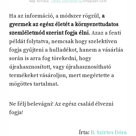
Kép forrása:
Lenka Dzurendova
/Unsplash.com
Ha az információ, a módszer rögzül,
a
gyermek az egész életét a környezettudatos
szemléletmód szerint fogja élni
. Azaz a fenti
példát folytatva, nemcsak hogy szelektíven
fogja gyűjteni a hulladékot, hanem a vásárlás
során is arra fog törekedni, hogy
újrahasznosított, vagy újrahasznosítható
termékeket vásároljon, mert megértette a
mögöttes tartalmat.
Ne félj belevágni! Az egész család élvezni
fogja!
Írta:
B. Szirtes Dóra