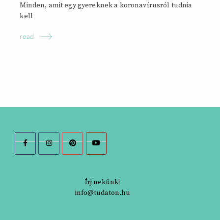
Minden, amit egy gyereknek a koronavírusról tudnia
kell
read
Írj nekünk!
info@tudaton.hu