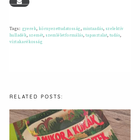
Tags:
gyerek
,
környezettudatosság
,
mintaadás
,
szelektív
hulladék
,
szemét
,
szemléletformálás
,
tapasztalat
,
tudás
,
víztakarékosság
RELATED
POSTS: