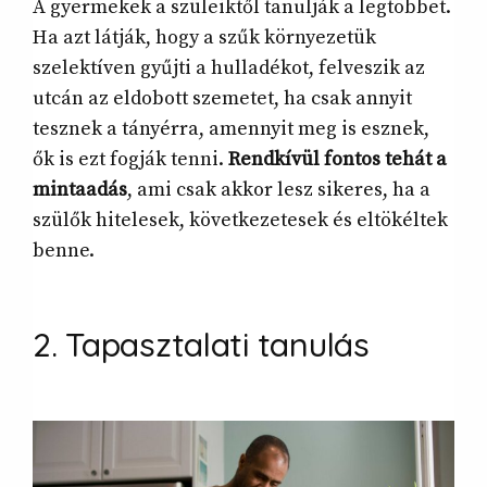
A gyermekek a szüleiktől tanulják a legtöbbet.
Ha azt látják, hogy a szűk környezetük
szelektíven gyűjti a hulladékot, felveszik az
utcán az eldobott szemetet, ha csak annyit
tesznek a tányérra, amennyit meg is esznek,
ők is ezt fogják tenni.
Rendkívül fontos tehát a
mintaadás
, ami csak akkor lesz sikeres, ha a
szülők hitelesek, következetesek és eltökéltek
benne.
2. Tapasztalati tanulás