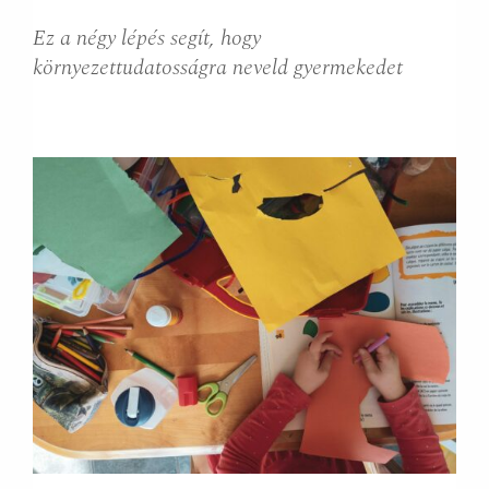
Ez a négy lépés segít, hogy
környezettudatosságra neveld gyermekedet