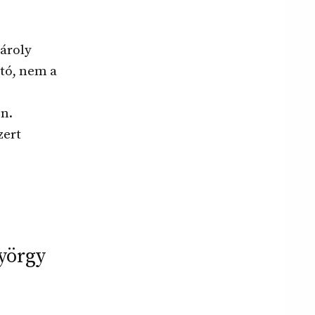
ároly
tó, nem a
n.
zert
yörgy