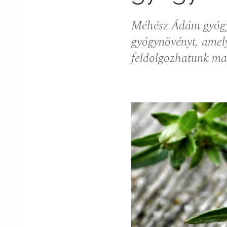
Méhész Ádám gyógy
gyógynövényt, amely
feldolgozhatunk ma