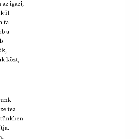
 az igazi,
lkül
a fa
bb a
bb
ük,
nk közt,
sunk
ze tea
estünkben
tja.
n.