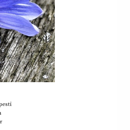
pesti
n
r