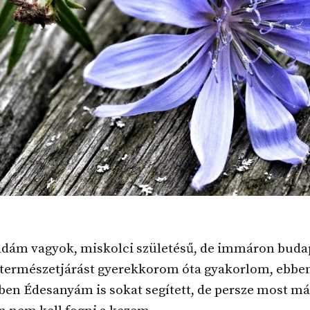
dám vagyok, miskolci születésű, de immáron buda
A természetjárást gyerekkorom óta gyakorlom, ebbe
ben Édesanyám is sokat segített, de persze most má