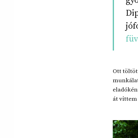
gy
Di
jóf
fü
Ott tölt
munkálata
eladókén
át vittem