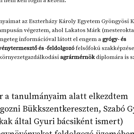
n nem kell fogni a kezem.
yaimat az Eszterházy Károly Egyetem Gyöngyösi K
ampusán végeztem, ahol Lakatos Márk (mesterokta
rengeteg információval látott el engem a
gyógy- és
vénytermesztő és -feldolgozó
felsőfokú szakképzése
 környezetgazdálkodási
agrármérnök
diplomára is s
r a tanulmányaim alatt elkezdtem
lgozni Bükkszentkereszten, Szabó G
kak által Gyuri bácsiként ismert)