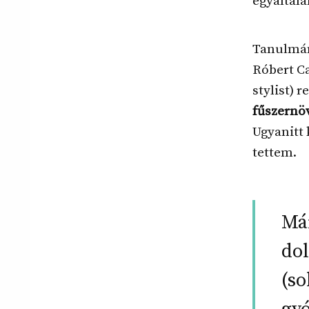
egyáltalá
Tanulmán
Róbert C
stylist) 
fűszernö
Ugyanitt
tettem.
Má
do
(so