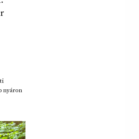
.
r
ti
b nyáron