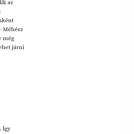
ik az
k
ásként
 – Méhész
ly még
ehet járni
. Így