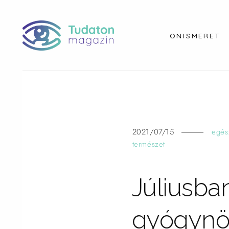
ÖNISMERET
2021/07/15
egés
természet
Júliusba
gyógynö