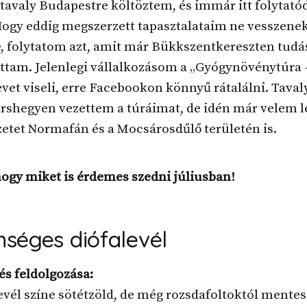
avaly Budapestre költöztem, és immár itt folytatód
Hogy eddig megszerzett tapasztalataim ne vesszene
e, folytatom azt, amit már Bükkszentkereszten tud
ottam. Jelenlegi vállalkozásom a „Gyógynövénytúra
et viseli, erre Facebookon könnyű rátalálni. Tava
rshegyen vezettem a túráimat, de idén már velem l
etet Normafán és a Mocsárosdűlő területén is.
ogy miket is érdemes szedni júliusban!
séges diófalevél
és feldolgozása:
evél színe sötétzöld, de még rozsdafoltoktól mentes