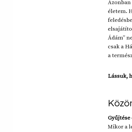
Azonban t
életem. 
feledésb
elsajátít
Ádám” nev
csak a Há
a termész
Lássuk, h
Közön
Gyűjtése 
Mikor a l