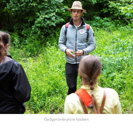
Gyógynövénytúra közben