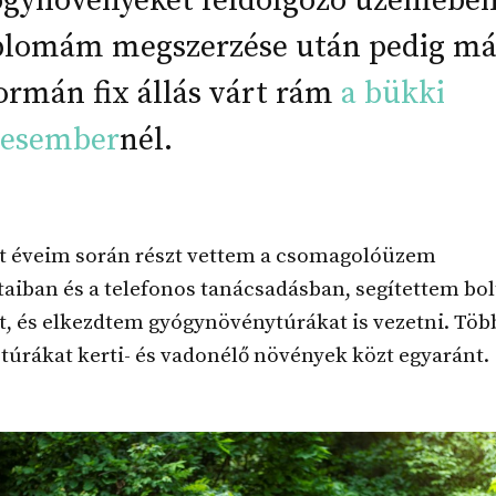
ógynövényeket feldolgozó üzemében
plomám megszerzése után pedig má
ormán fix állás várt rám
a bükki
vesember
nél.
ött éveim során részt vettem a csomagolóüzem
iban és a telefonos tanácsadásban, segítettem bol
t, és elkezdtem gyógynövénytúrákat is vezetni. Töb
 túrákat kerti- és vadonélő növények közt egyaránt.