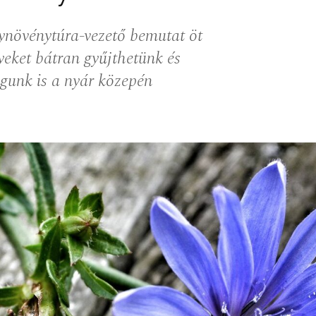
növénytúra-vezető bemutat öt
eket bátran gyűjthetünk és
gunk is a nyár közepén