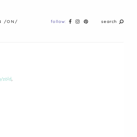
follow:
search
N /ON/
o/zöld
,