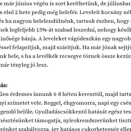
e már június végén is sort keríthetünk, de júliusban
 első 2 hete pedig még belefér. Leveleit kocsány né
és ha nagyon belelendülnénk, tartsuk észben, hogy 
nek legfeljebb 15%-át szabad leszedni, nehogy késő
inősége bánja. A leveleket vágódeszkán egy nagyo
sel felaprítjuk, majd szárítjuk. Ha már jónak sejtj
k bele, s ha a levélkék recsegve törnek össze kezü
már tényleg jó lesz.
ás:
űen érdemes innunk 6-8 héten keresztül, majd tart
i szünetet vele. Reggel, éhgyomorra, napi egy csés
egendő belőle. Gyulladáscsökkentő hatását egész t
emésztésünket támogatja, nyirokrendszerünket tisztí
énket szabályozza, így hatásos cukorbetegség elle