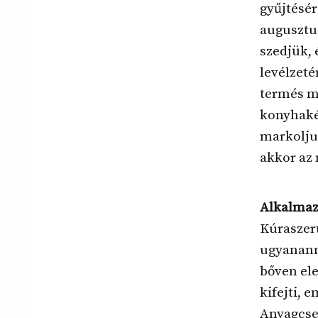
gyűjtésér
augusztus
szedjük, 
levélzeté
termés m
konyhakés
markoljun
akkor az 
Alkalmaz
Kúraszer
ugyananny
bőven el
kifejti, 
Anyagcser