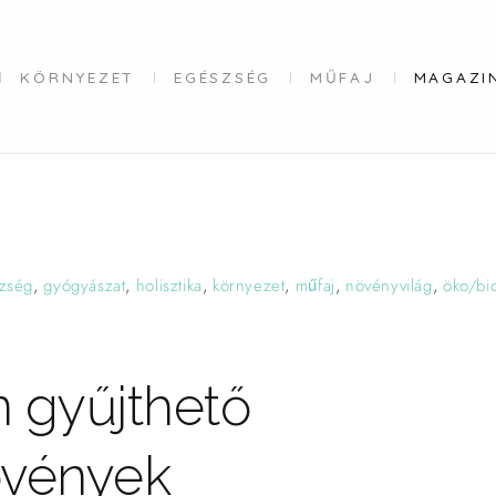
KÖRNYEZET
EGÉSZSÉG
MŰFAJ
MAGAZI
zség
,
gyógyászat
,
holisztika
,
környezet
,
műfaj
,
növényvilág
,
öko/bi
n gyűjthető
vények