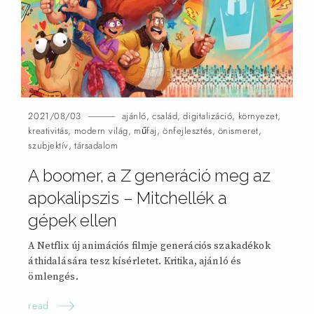
2021/08/03
ajánló
,
család
,
digitalizáció
,
környezet
,
kreativitás
,
modern világ
,
műfaj
,
önfejlesztés
,
önismeret
,
szubjektív
,
társadalom
A boomer, a Z generáció meg az
apokalipszis – Mitchellék a
gépek
ellen
A Netflix új animációs filmje generációs szakadékok
áthidalására tesz kísérletet. Kritika, ajánló és
ömlengés.
read