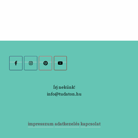
Írj nekünk!
info@tudaton.hu
impresszum
adatkezelés
kapcsolat