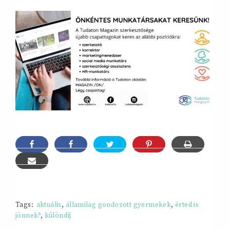
Tags:
aktuális
,
államilag gondozott gyermekek
,
érted is
jönnek?
,
különdíj