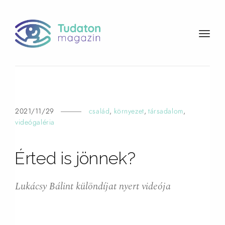
t
o
g
g
l
e
n
2021/11/29
család
,
környezet
,
társadalom
,
a
videógaléria
v
i
Érted is jönnek?
g
a
t
Lukácsy Bálint különdíjat nyert videója
i
o
n