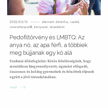
2022/03/10
alternatív életstílus
,
család
,
ismeretterjesztő
,
környezet
,
társadalom
Pedofiltörvény és LMBTQ: Az
anya nő, az apa férfi, a többiek
meg bújjanak egy kő
alá
Szakmai állásfoglalás: Közös felelősségünk, hogy
mentálisan kiegyensúlyozott, egymást elfogadó,
önazonos és boldog gyermekek és felnőttek éljenek
együtt a jövő társadalmában.
read