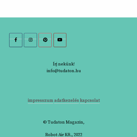
Írj nekünk!
info@tudaton.hu
impresszum
adatkezelés
kapcsolat
© Tudaton Magazin,
Robot-Air Kft., 2022