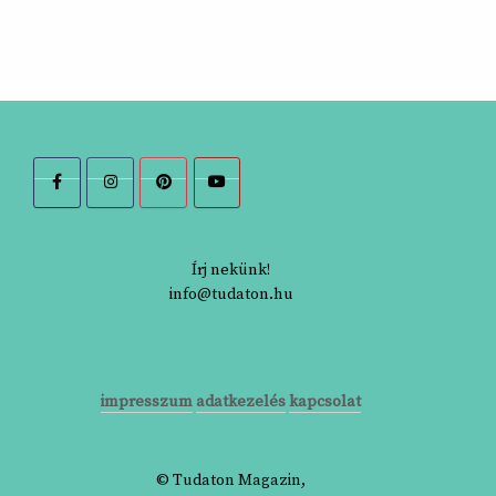
Írj nekünk!
info@tudaton.hu
impresszum
adatkezelés
kapcsolat
© Tudaton Magazin,