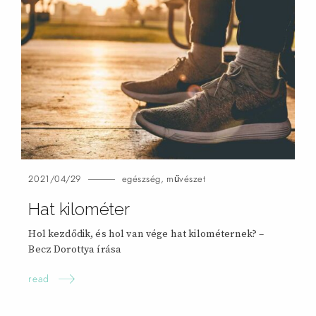
2021/04/29
egészség
,
művészet
Hat kilométer
Hol kezdődik, és hol van vége hat kilométernek? –
Becz Dorottya
írása
read