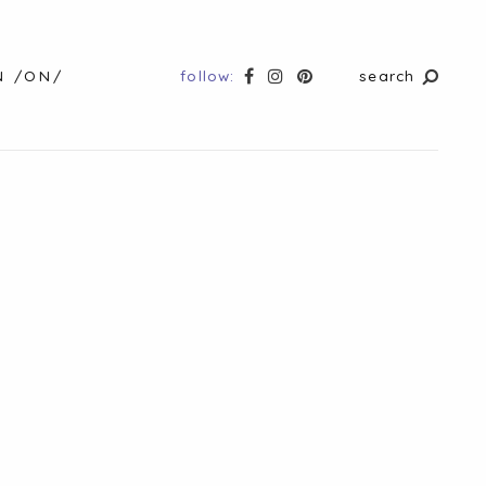
follow:
search
N /ON/