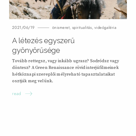
2021/06/19
önismeret
,
spiritualitás
,
videógaléria
A létezés egyszerű
gyönyörűsége
Tovább rettegsz, vagy inkább ugrasz? Sodródsz vagy
döntesz? A Green Renaissance rövid interjúfilmeinek
hétköznapi szereplői mélyreható tapasztalataikat
osztják meg velünk.
read