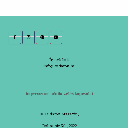
Írj nekünk!
info@tudaton.hu
impresszum
adatkezelés
kapcsolat
© Tudaton Magazin,
Robot-Air Kft., 2022