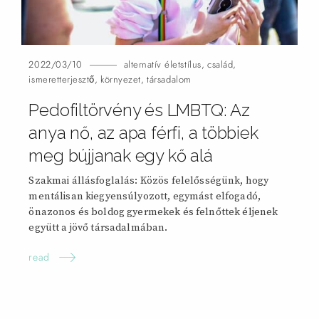
2022/03/10
alternatív életstílus
,
család
,
ismeretterjesztő
,
környezet
,
társadalom
Pedofiltörvény és LMBTQ: Az
anya nő, az apa férfi, a többiek
meg bújjanak egy kő
alá
Szakmai állásfoglalás: Közös felelősségünk, hogy
mentálisan kiegyensúlyozott, egymást elfogadó,
önazonos és boldog gyermekek és felnőttek éljenek
együtt a jövő társadalmában.
read