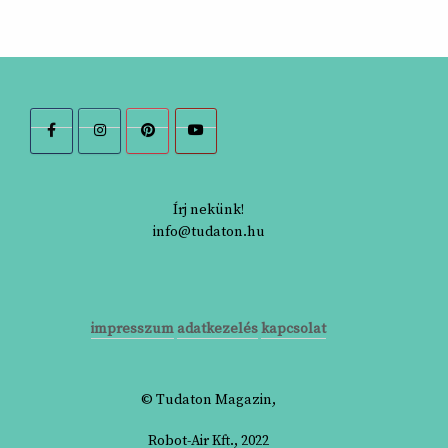
Írj nekünk!
info@tudaton.hu
impresszum
adatkezelés
kapcsolat
© Tudaton Magazin,
Robot-Air Kft., 2022