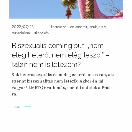
2022/07/23
környezet
,
önismeret
,
szubjektív
,
társadalom
,
útkeresés
Biszexuális coming out: „nem
elég heteró, nem elég leszbi” –
talán nem is létezem?
Sok heteroszexuális és meleg ismerősöm is van, aki
szerint biszexualitás nem létezik. Akkor én mi
vagyok? LMBTQ+ vallomás, mielőtt indulok a Pride-
ra.
read