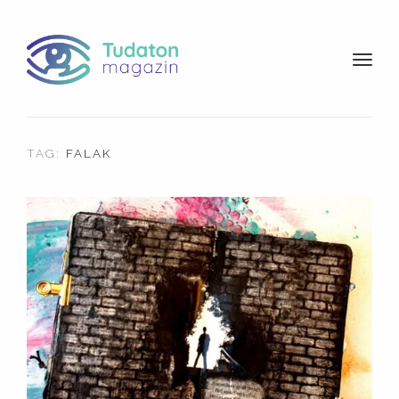
t
o
g
g
l
TAG:
FALAK
e
n
a
v
i
g
a
t
i
o
n