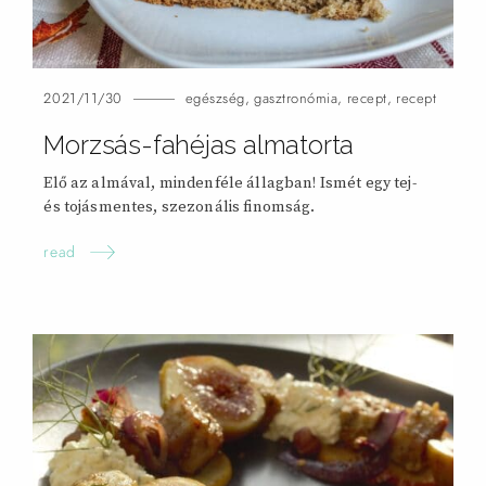
2021/11/30
egészség
,
gasztronómia
,
recept
,
recept
Morzsás-fahéjas almatorta
Elő az almával, mindenféle állagban! Ismét egy tej-
és tojásmentes, szezonális finomság.
read