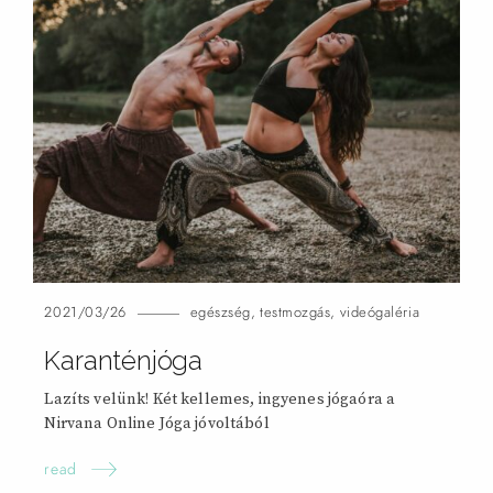
2021/03/26
egészség
,
testmozgás
,
videógaléria
Karanténjóga
Lazíts velünk! Két kellemes, ingyenes jógaóra a
Nirvana Online Jóga jóvoltából
read