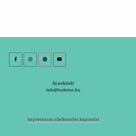
Írj nekünk!
info@tudaton.hu
impresszum
adatkezelés
kapcsolat