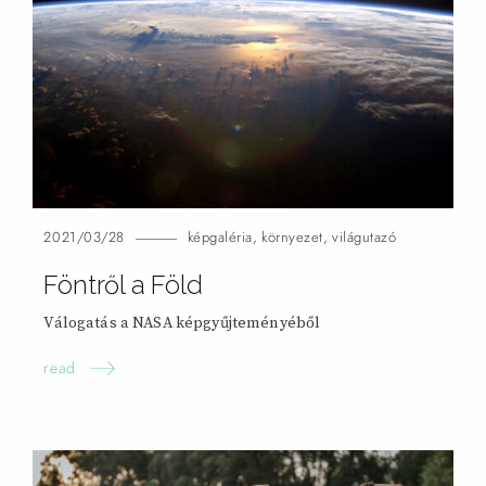
2021/03/28
képgaléria
,
környezet
,
világutazó
Föntről a
Föld
Válogatás a NASA képgyűjteményéből
read