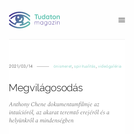
t
o
g
g
l
e
n
2021/03/14
önismeret
,
spiritualitás
,
videógaléria
a
v
Megvilágosodás
i
g
a
Anthony Chene dokumentumfilmje az
t
intuícióról, az akarat teremtő erejéről és a
i
helyünkről a mindenségben
o
n