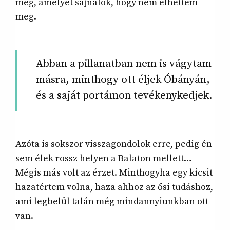
meg, amelyet sajnálok, hogy nem élhettem
meg.
Abban a pillanatban nem is vágytam
másra, minthogy ott éljek Óbányán,
és a saját portámon tevékenykedjek.
Azóta is sokszor visszagondolok erre, pedig én
sem élek rossz helyen a Balaton mellett…
Mégis más volt az érzet. Minthogyha egy kicsit
hazatértem volna, haza ahhoz az ősi tudáshoz,
ami legbelül talán még mindannyiunkban ott
van.