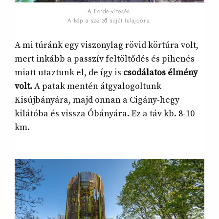
A Ferde-vízesés.
A kép a szerző saját tulajdona.
A mi túránk egy viszonylag rövid körtúra volt,
mert inkább a passzív feltöltődés és pihenés
miatt utaztunk el, de így is
csodálatos élmény
volt.
A patak mentén átgyalogoltunk
Kisújbányára, majd onnan a Cigány-hegy
kilátóba és vissza Óbányára. Ez a táv kb. 8-10
km.