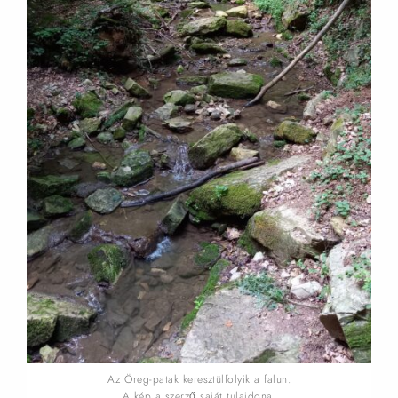
Az Öreg-patak keresztülfolyik a falun.
A kép a szerző saját tulajdona.