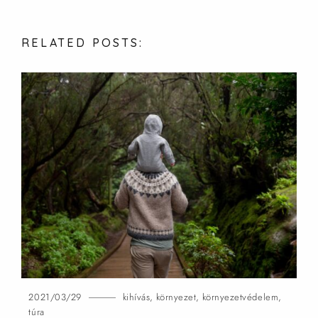
RELATED
POSTS:
2021/03/29
kihívás
,
környezet
,
környezetvédelem
,
túra