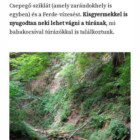
Csepegő-sziklát (amely zarándokhely is
egyben) és a Ferde-vízesést.
Kisgyermekkel is
nyugodtan neki lehet vágni a túrának
, mi
babakocsival túrázókkal is találkoztunk.