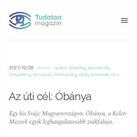
t
o
g
g
l
e
n
2021/10/28
ajánló
,
állatvilág
,
beszámoló
,
a
fotógaléria
,
környezet
,
növényvilág
,
tájak
,
természet
,
túra
v
i
Az úti cél:
Óbánya
g
a
t
Egy kis Svájc Magyarországon: Óbánya, a Kelet-
i
Mecsek egyik leghangulatosabb zsákfaluja.
o
n