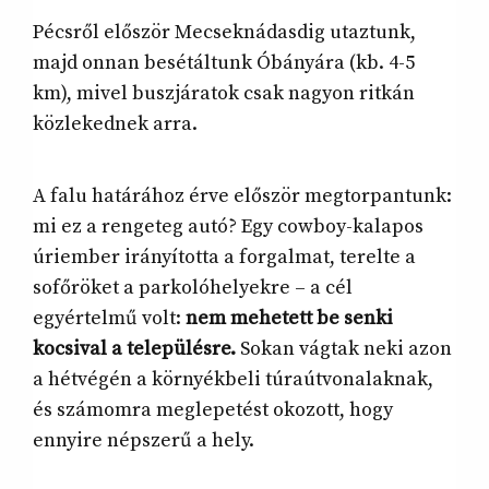
Pécsről először Mecseknádasdig utaztunk,
majd onnan besétáltunk Óbányára (kb. 4-5
km), mivel buszjáratok csak nagyon ritkán
közlekednek arra.
A falu határához érve először megtorpantunk:
mi ez a rengeteg autó? Egy cowboy-kalapos
úriember irányította a forgalmat, terelte a
sofőröket a parkolóhelyekre – a cél
egyértelmű volt:
nem mehetett be senki
kocsival a településre.
Sokan vágtak neki azon
a hétvégén a környékbeli túraútvonalaknak,
és számomra meglepetést okozott, hogy
ennyire népszerű a hely.