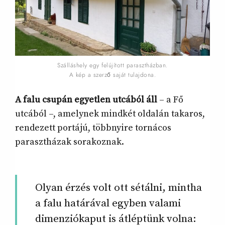
Szálláshely egy felújított parasztházban.
A kép a szerző saját tulajdona.
A falu csupán egyetlen utcából áll
– a Fő
utcából –, amelynek mindkét oldalán takaros,
rendezett portájú, többnyire tornácos
parasztházak sorakoznak.
Olyan érzés volt ott sétálni, mintha
a falu határával egyben valami
dimenziókaput is átléptünk volna: