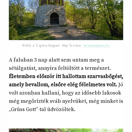
Kilátó a Cigány-hegyen. Kép forrása:
termeszetjaro.hu
A faluban 3 nap alatt sem untam meg a
sétálgatást, annyira feltöltött a természet.
Életemben először itt hallottam szarvasbőgést,
amely bevallom, elsőre elég félelmetes volt.
Jó
volt azonban hallani, hogy az idősebb lakosok
még megőrizték sváb nyelvüket, még minket is
„Grüss Gott”-tal üdvözöltek.