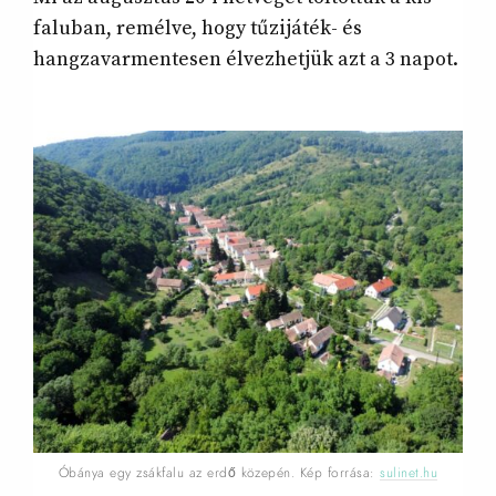
faluban, remélve, hogy tűzijáték- és
hangzavarmentesen élvezhetjük azt a 3 napot.
Óbánya egy zsákfalu az erdő közepén. Kép forrása:
sulinet.hu