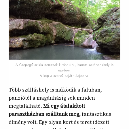
A Csepegő-szikla nemcsak kiránduló-, hanem zarándokhely is
egyben.
A kép a szerző saját tulajdona.
Több szálláshely is működik a faluban,
panziótól a magánházig sok minden
megtalálható.
Mi egy átalakított
parasztházban szálltunk meg,
fantasztikus
élmény volt. Egy olyan kort és teret idézett