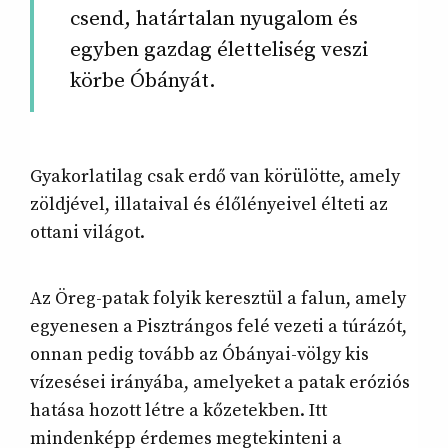
csend, határtalan nyugalom és
egyben gazdag életteliség veszi
körbe Óbányát.
Gyakorlatilag csak erdő van körülötte, amely
zöldjével, illataival és élőlényeivel élteti az
ottani világot.
Az Öreg-patak folyik keresztül a falun, amely
egyenesen a Pisztrángos felé vezeti a túrázót,
onnan pedig tovább az Óbányai-völgy kis
vízesései irányába, amelyeket a patak eróziós
hatása hozott létre a kőzetekben. Itt
mindenképp érdemes megtekinteni a