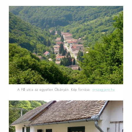
A Fő utca az egyetlen Óbányán. Kép forrása:
orszagjaro.hu