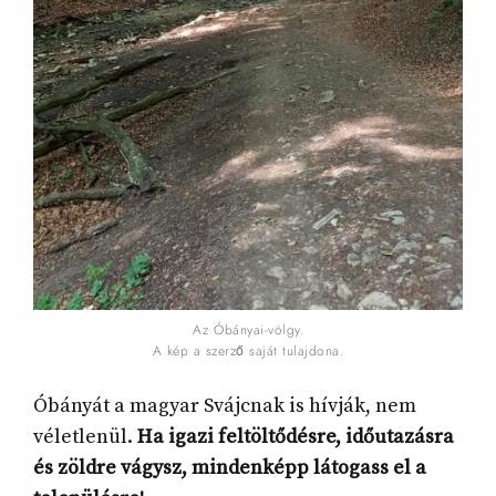
Az Óbányai-völgy.
A kép a szerző saját tulajdona.
Óbányát a magyar Svájcnak is hívják, nem
véletlenül.
Ha igazi feltöltődésre, időutazásra
és zöldre vágysz, mindenképp látogass el a