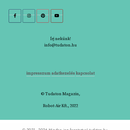
Írj nekünk!
info@tudaton.hu
impresszum
adatkezelés
kapcsolat
© Tudaton Magazin,
Robot-Air Kft., 2022
© 2021–2026 Minden jog fenntartva!
tudaton.hu