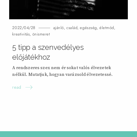
2022/04/28
ajánló
,
család
,
egészség
,
életmód
,
kreativitás
,
önismeret
5 tipp a szenvedélyes
előjátékhoz
A rendszeres szex nem ér sokat valós élvezetek
nélkül. Mutatjuk, hogyan varázsold élvezetessé.
read