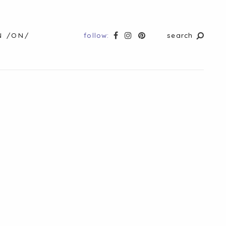
follow:
search
N /ON/