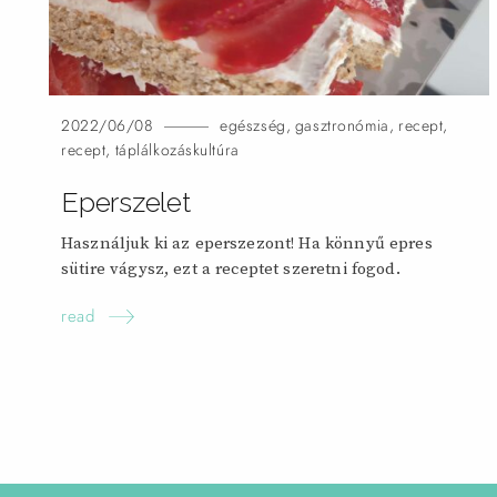
2022/06/08
egészség
,
gasztronómia
,
recept
,
recept
,
táplálkozáskultúra
Eperszelet
Használjuk ki az eperszezont! Ha könnyű epres
sütire vágysz, ezt a receptet szeretni
fogod.
read