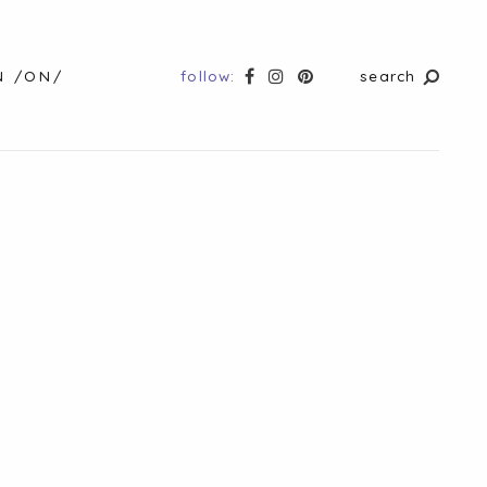
follow:
search
N /ON/