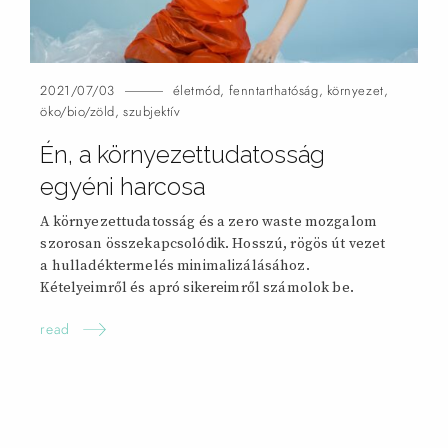
2021/07/03
életmód
,
fenntarthatóság
,
környezet
,
öko/bio/zöld
,
szubjektív
Én, a környezettudatosság
egyéni harcosa
A környezettudatosság és a zero waste mozgalom
szorosan összekapcsolódik. Hosszú, rögös út vezet
a hulladéktermelés minimalizálásához.
Kételyeimről és apró sikereimről számolok
be.
read