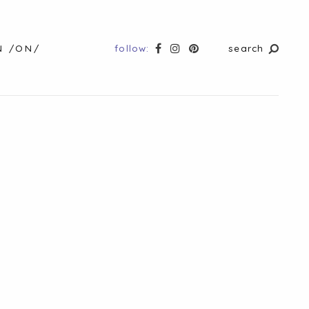
follow:
search
N /ON/