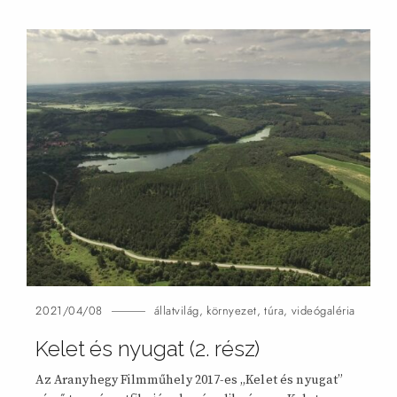
2021/04/08
állatvilág
,
környezet
,
túra
,
videógaléria
Kelet és nyugat (2.
rész)
Az Aranyhegy Filmműhely 2017-es „Kelet és nyugat”