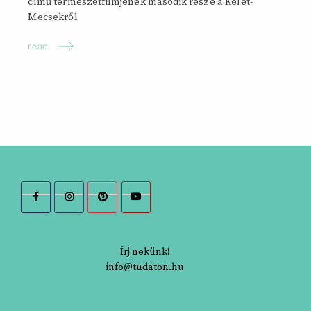
című természetfilmjének második része a Kelet-
Mecsekről
read
Írj nekünk!
info@tudaton.hu