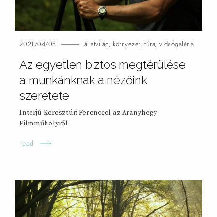
2021/04/08
állatvilág
,
környezet
,
túra
,
videógaléria
Az egyetlen biztos megtérülése
a munkánknak a nézőink
szeretete
Interjú Keresztúri Ferenccel az Aranyhegy
Filmműhelyről
read