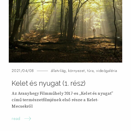
2021/04/08
állatvilág
,
környezet
,
túra
,
videógaléria
Kelet és nyugat (1.
rész)
Az Aranyhegy Filmműhely 2017-es „Kelet és nyugat”
című természetfilmjének első része a Kelet-
Mecsekről
read