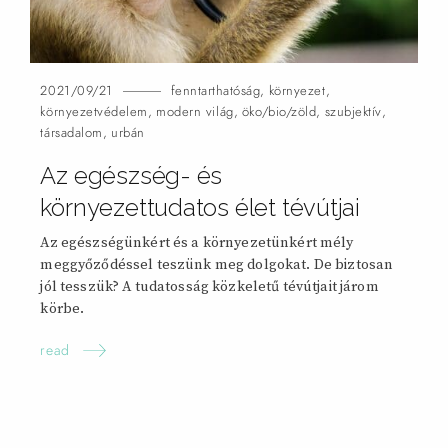
2021/09/21
fenntarthatóság
,
környezet
,
környezetvédelem
,
modern világ
,
öko/bio/zöld
,
szubjektív
,
társadalom
,
urbán
Az egészség- és
környezettudatos élet tévútjai
Az egészségünkért és a környezetünkért mély
meggyőződéssel teszünk meg dolgokat. De biztosan
jól tesszük? A tudatosság közkeletű tévútjait járom
körbe.
read