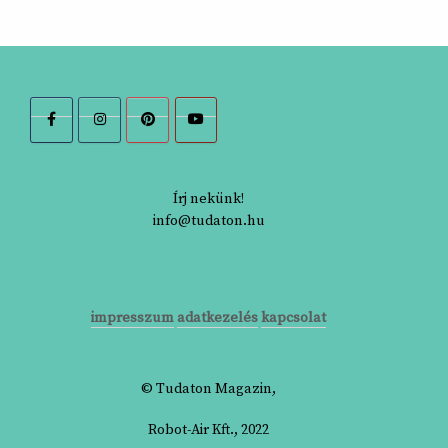
Írj nekünk!
info@tudaton.hu
impresszum
adatkezelés
kapcsolat
© Tudaton Magazin,
Robot-Air Kft., 2022