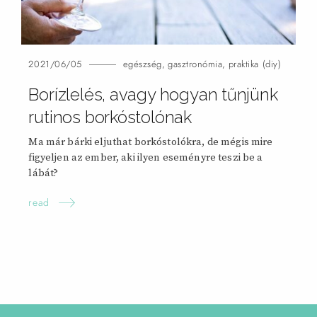
2021/06/05
egészség
,
gasztronómia
,
praktika (diy)
Borízlelés, avagy hogyan tűnjünk
rutinos borkóstolónak
Ma már bárki eljuthat borkóstolókra, de mégis mire
figyeljen az ember, aki ilyen eseményre teszi be a
lábát?
read