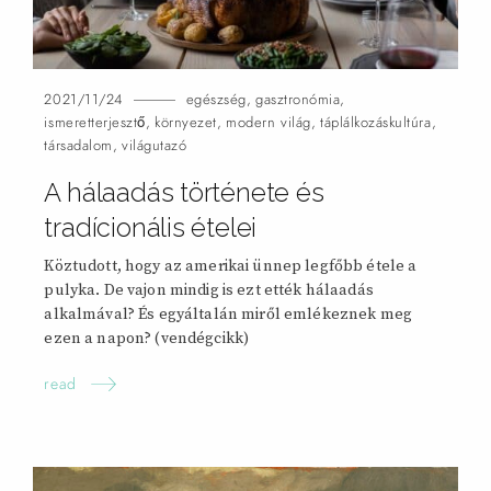
2021/11/24
egészség
,
gasztronómia
,
ismeretterjesztő
,
környezet
,
modern világ
,
táplálkozáskultúra
,
társadalom
,
világutazó
A hálaadás története és
tradícionális
ételei
Köztudott, hogy az amerikai ünnep legfőbb étele a
pulyka. De vajon mindig is ezt ették hálaadás
alkalmával? És egyáltalán miről emlékeznek meg
ezen a napon? (vendégcikk)
read