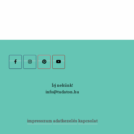
Írj nekünk!
info@tudaton.hu
impresszum
adatkezelés
kapcsolat