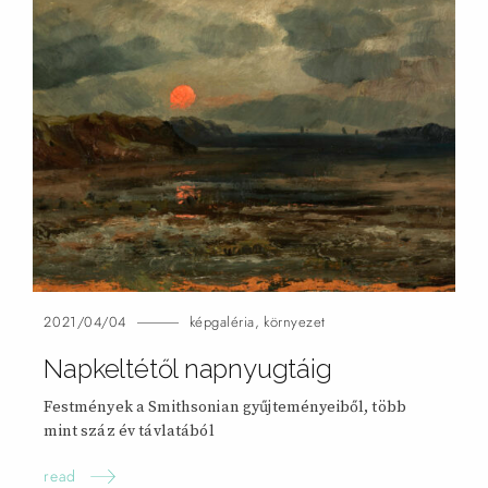
2021/04/04
képgaléria
,
környezet
Napkeltétől napnyugtáig
Festmények a Smithsonian gyűjteményeiből, több
mint száz év távlatából
read