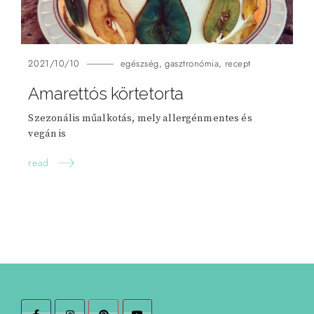
2021/10/10
egészség
,
gasztronómia
,
recept
Amarettós körtetorta
Szezonális műalkotás, mely allergénmentes és
vegán
is
read