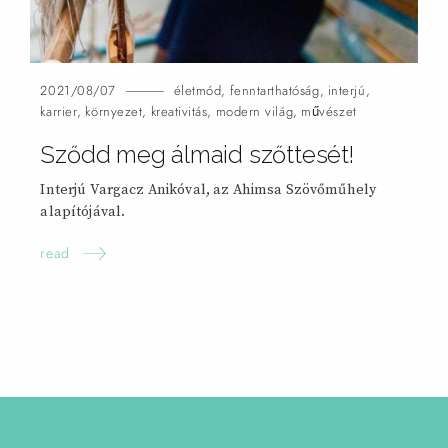
2021/08/07
életmód
,
fenntarthatóság
,
interjú
,
karrier
,
környezet
,
kreativitás
,
modern világ
,
művészet
Sződd meg álmaid szőttesét!
Interjú Vargacz Anikóval, az Ahimsa Szövőműhely
alapítójával.
read