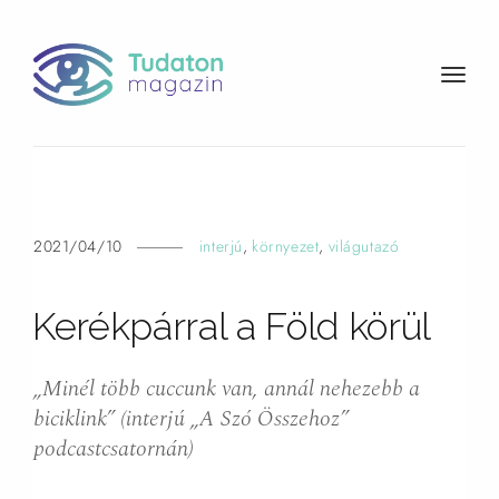
t
o
g
g
l
e
n
2021/04/10
interjú
,
környezet
,
világutazó
a
v
Kerékpárral a Föld
körül
i
g
a
„Minél több cuccunk van, annál nehezebb a
t
biciklink” (interjú „A Szó Összehoz”
i
podcastcsatornán)
o
n