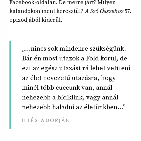
Facebook-oldalán. De merre járt? Milyen
kalandokon ment keresztül?
A Szó Összehoz
57.
epizódjából kiderül.
„…nincs sok mindenre szükségünk.
Bár én most utazok a Föld körül, de
ezt az egész utazást rá lehet vetíteni
az élet nevezetű utazásra, hogy
minél több cuccunk van, annál
nehezebb a biciklink, vagy annál
nehezebb haladni az életünkben…”
ILLÉS ADORJÁN