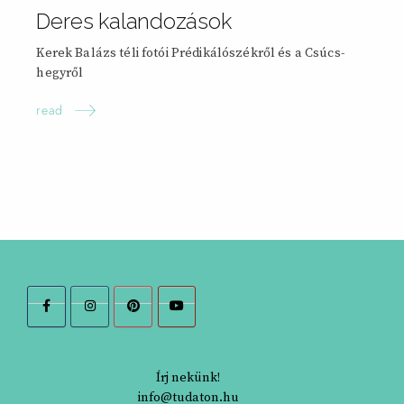
Deres kalandozások
Kerek Balázs téli fotói Prédikálószékről és a Csúcs-
hegyről
read
Írj nekünk!
info@tudaton.hu