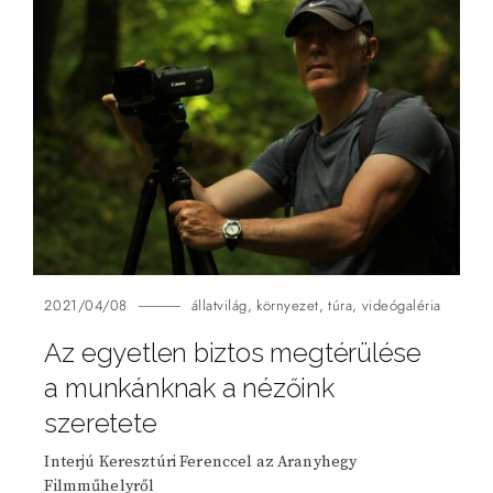
2021/04/08
állatvilág
,
környezet
,
túra
,
videógaléria
Az egyetlen biztos megtérülése
a munkánknak a nézőink
szeretete
Interjú Keresztúri Ferenccel az Aranyhegy
Filmműhelyről