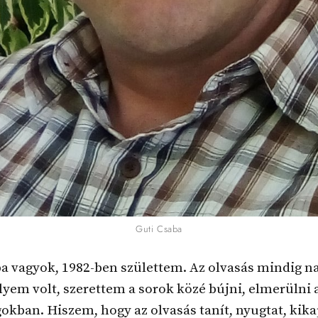
Guti Csaba
a vagyok, 1982-ben születtem. Az olvasás mindig n
yem volt, szerettem a sorok közé bújni, elmerülni
gokban. Hiszem, hogy az olvasás tanít, nyugtat, kika