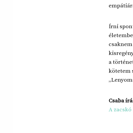
empátiár
Írni spon
életembe
csaknem 3
kisregén
a történe
kötetem 
„Lenyoma
Csaba írá
A zacskó