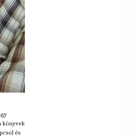
agy
 a könyvek
pcsol és