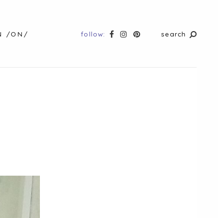
follow:
search
N /ON/