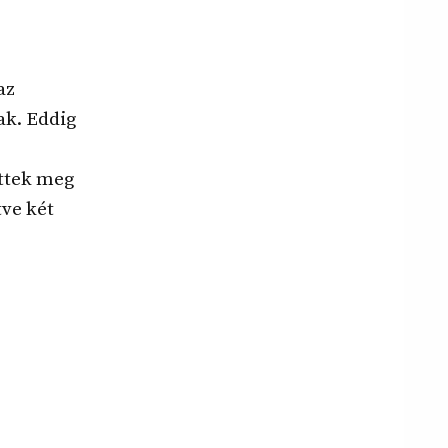
az
ak. Eddig
ttek meg
tve két
s