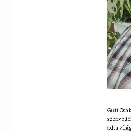
Guti Csab
szenvedél
adta vilá