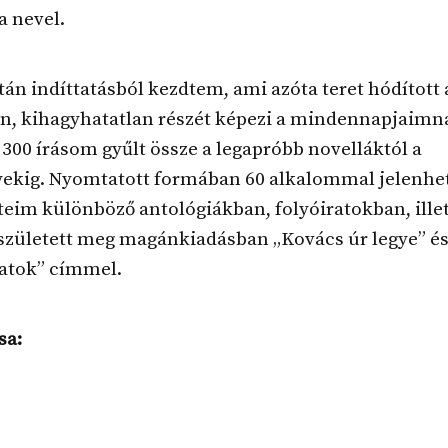
a nevel.
tán indíttatásból kezdtem, ami azóta teret hódított 
n, kihagyhatatlan részét képezi a mindennapjaimn
00 írásom gyűlt össze a legapróbb novelláktól a
yekig. Nyomtatott formában 60 alkalommal jelenhe
teim különböző antológiákban, folyóiratokban, ille
született meg magánkiadásban „Kovács úr legye” é
tok” címmel.
sa: