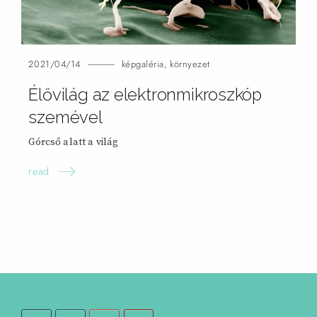
2021/04/14
képgaléria
,
környezet
Élővilág az elektronmikroszkóp
szemével
Górcső alatt a
világ
read