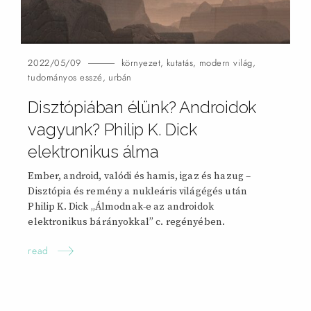
2022/05/09
környezet
,
kutatás
,
modern világ
,
tudományos esszé
,
urbán
Disztópiában élünk? Androidok
vagyunk? Philip K. Dick
elektronikus
álma
Ember, android, valódi és hamis, igaz és hazug –
Disztópia és remény a nukleáris világégés után
Philip K. Dick „Álmodnak-e az androidok
elektronikus bárányokkal” c. regényében.
read