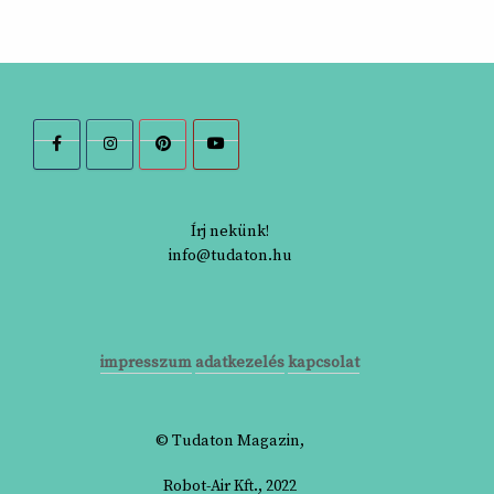
Írj nekünk!
info@tudaton.hu
impresszum
adatkezelés
kapcsolat
© Tudaton Magazin,
Robot-Air Kft., 2022