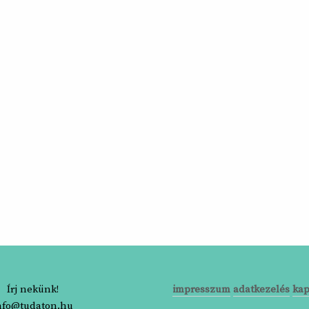
Írj nekünk!
impresszum
adatkezelés
kap
nfo@tudaton.hu