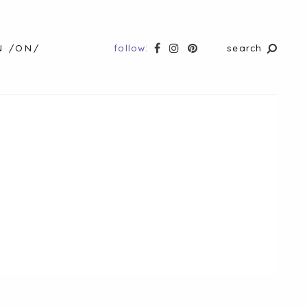
follow:
search
N /ON/