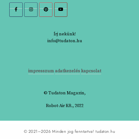
Írj nekünk!
info@tudaton.hu
impresszum
adatkezelés
kapcsolat
© Tudaton Magazin,
Robot-Air Kft., 2022
© 2021–2026 Minden jog fenntartva!
tudaton.hu