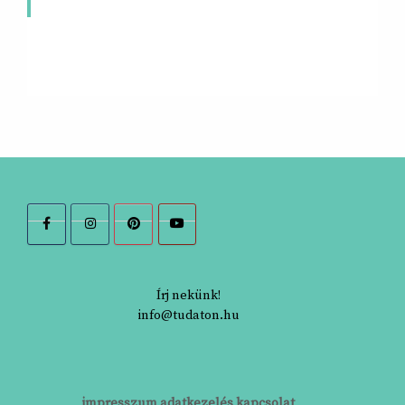
Írj nekünk!
info@tudaton.hu
impresszum
adatkezelés
kapcsolat