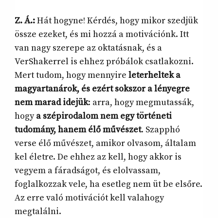
Z. Á.:
Hát hogyne! Kérdés, hogy mikor szedjük
össze ezeket, és mi hozzá a motivációnk. Itt
van nagy szerepe az oktatásnak, és a
VerShakerrel is ehhez próbálok csatlakozni.
Mert tudom, hogy mennyire
leterheltek a
magyartanárok, és ezért sokszor a lényegre
nem marad idejük
: arra, hogy megmutassák,
hogy
a szépirodalom nem egy történeti
tudomány, hanem élő művészet
. Szapphó
verse élő művészet, amikor olvasom, általam
kel életre. De ehhez az kell, hogy akkor is
vegyem a fáradságot, és elolvassam,
foglalkozzak vele, ha esetleg nem üt be elsőre.
Az erre való motivációt kell valahogy
megtalálni.