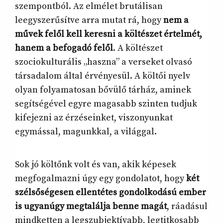
szempontból. Az elmélet brutálisan
leegyszerűsítve arra mutat rá, hogy
nem a
művek felől kell keresni a költészet értelmét,
hanem a befogadó felől
. A költészet
szociokulturális „haszna” a verseket olvasó
társadalom által érvényesül. A költői nyelv
olyan folyamatosan bővülő tárház, aminek
segítségével egyre magasabb szinten tudjuk
kifejezni az érzéseinket, viszonyunkat
egymással, magunkkal, a világgal.
Sok jó költőnk volt és van, akik képesek
megfogalmazni úgy egy gondolatot, hogy
két
szélsőségesen ellentétes gondolkodású ember
is ugyanúgy megtalálja benne magát
, ráadásul
mindketten a legszubjektívabb, legtitkosabb