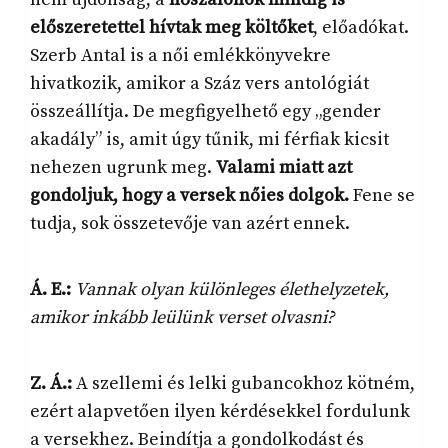
előszeretettel hívtak meg költőket
, előadókat.
Szerb Antal is a női emlékkönyvekre
hivatkozik, amikor a Száz vers antológiát
összeállítja. De megfigyelhető egy „gender
akadály” is, amit úgy tűnik, mi férfiak kicsit
nehezen ugrunk meg.
Valami miatt azt
gondoljuk, hogy a versek nőies dolgok.
Fene se
tudja, sok összetevője van azért ennek.
Á. E.:
Vannak olyan különleges élethelyzetek,
amikor inkább leülünk verset olvasni?
Z. Á.:
A szellemi és lelki gubancokhoz kötném,
ezért alapvetően ilyen kérdésekkel fordulunk
a versekhez. Beindítja a gondolkodást és