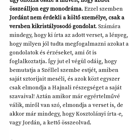
úgy ollózza össze a műveit, hogy abból
összeálljon egy monodráma
. Ezzel szemben
Jordánt nem érdekli a költő személye, csak a
versben kikristályosodó gondolat
. Számára
mindegy, hogy ki írta az adott verset, a lényeg,
hogy milyen jól tudta megfogalmazni azokat a
gondolatok és érzéseket, ami őt is
foglalkoztatja. Így jut el végül odáig, hogy
bemutatja a Széllel szembe estjét, amiben
saját sztorijait meséli, és azok közt egyszer
csak elmondja a Hajnali részegséget a saját
szavaival! Aztán amikor már egyértelművé
válik, miről van szó, elmondja a verset is, de
akkor már mindegy, hogy Kosztolányi írta-e,
vagy Jordán, a kettő összeolvad.