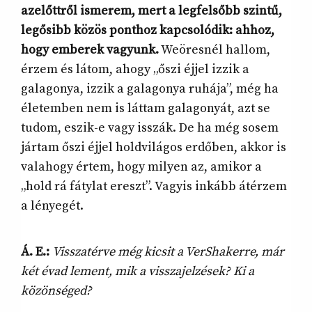
azelőttről ismerem, mert a legfelsőbb szintű,
legősibb közös ponthoz kapcsolódik: ahhoz,
hogy emberek vagyunk.
Weöresnél hallom,
érzem és látom, ahogy „őszi éjjel izzik a
galagonya, izzik a galagonya ruhája”, még ha
életemben nem is láttam galagonyát, azt se
tudom, eszik-e vagy isszák. De ha még sosem
jártam őszi éjjel holdvilágos erdőben, akkor is
valahogy értem, hogy milyen az, amikor a
„hold rá fátylat ereszt”. Vagyis inkább átérzem
a lényegét.
Á. E.:
Visszatérve még kicsit a VerShakerre, már
két évad lement, mik a visszajelzések? Ki a
közönséged?