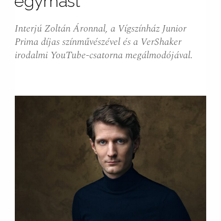
egymást”
Interjú Zoltán Áronnal, a Vígszínház Junior
Prima díjas színművészével és a VerShaker
irodalmi YouTube-csatorna megálmodójával.