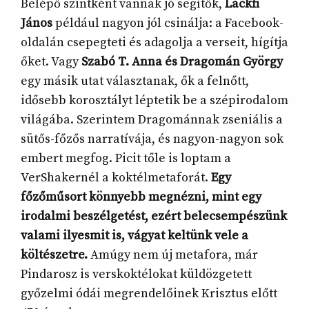
Belépő szintként vannak jó segítők,
Lackfi
János
például nagyon jól csinálja: a Facebook-
oldalán csepegteti és adagolja a verseit, hígítja
őket. Vagy
Szabó T. Anna és Dragomán György
egy másik utat választanak, ők a felnőtt,
idősebb korosztályt léptetik be a szépirodalom
világába. Szerintem Dragománnak zseniális a
sütős-főzős narratívája, és nagyon-nagyon sok
embert megfog. Picit tőle is loptam a
VerShakernél a koktélmetaforát.
Egy
főzőműsort könnyebb megnézni, mint egy
irodalmi beszélgetést, ezért belecsempészünk
valami ilyesmit is, vágyat keltünk vele a
költészetre.
Amúgy nem új metafora, már
Pindarosz is verskoktélokat küldözgetett
győzelmi ódái megrendelőinek Krisztus előtt