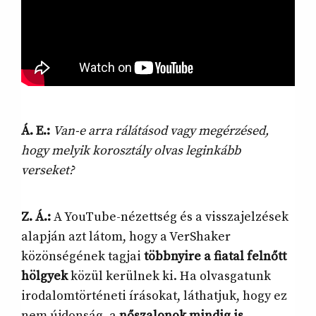
Á. E.:
Van-e arra rálátásod vagy megérzésed,
hogy melyik korosztály olvas leginkább
verseket?
Z. Á.:
A YouTube-nézettség és a visszajelzések
alapján azt látom, hogy a VerShaker
közönségének tagjai
többnyire a fiatal felnőtt
hölgyek
közül kerülnek ki. Ha olvasgatunk
irodalomtörténeti írásokat, láthatjuk, hogy ez
nem újdonság, a
nőszalonok mindig is