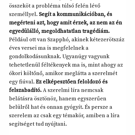
összeköt a probléma túlsó felén lévő
személlyel.
Segít a kommunikációban, és
megérteni azt, hogy amit érzek, az nem az én
egyedülálló, megoldhatatlan tragédiám.
Például ott van Szapphó, akinek kétezerötszáz
éves versei ma is megfelelnek a
gondolkodásunknak. Ugyanúgy vagyunk
tehetetlenül féltékenyek ma is, mint ahogy az
ókori költőnő, amikor meglátta a szerelmét
egy fiúval.
Ez elképesztően feloldozó és
felszabadító.
A szerelmi líra nemcsak
belátásra ösztönöz, hanem egyszerűen
belülről hat és onnan gyógyít. És persze a
szerelem az csak egy témakör, amiben a líra
segítséget tud nyújtani.