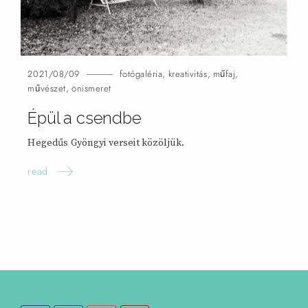
2021/08/09
fotógaléria
,
kreativitás
,
műfaj
,
művészet
,
önismeret
Épül a csendbe
Hegedűs Gyöngyi verseit közöljük.
read