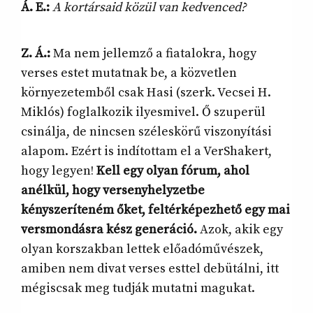
Á. E.:
A kortársaid közül van kedvenced?
Z. Á.:
Ma nem jellemző a fiatalokra, hogy
verses estet mutatnak be, a közvetlen
környezetemből csak Hasi (szerk. Vecsei H.
Miklós) foglalkozik ilyesmivel. Ő szuperül
csinálja, de nincsen széleskörű viszonyítási
alapom. Ezért is indítottam el a VerShakert,
hogy legyen!
Kell egy olyan fórum, ahol
anélkül, hogy versenyhelyzetbe
kényszeríteném őket, feltérképezhető egy mai
versmondásra kész generáció.
Azok, akik egy
olyan korszakban lettek előadóművészek,
amiben nem divat verses esttel debütálni, itt
mégiscsak meg tudják mutatni magukat.