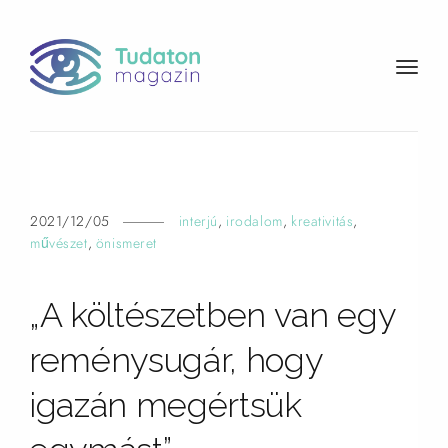
t
o
g
g
l
e
n
2021/12/05
interjú
,
irodalom
,
kreativitás
,
a
művészet
,
önismeret
v
i
„A költészetben van egy
g
a
reménysugár, hogy
t
i
igazán megértsük
o
n