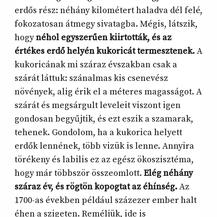
erdős rész: néhány kilométert haladva dél felé,
fokozatosan átmegy sivatagba. Mégis, látszik,
hogy
néhol egyszerűen kiirtották, és az
értékes erdő helyén kukoricát termesztenek.
A
kukoricának mi száraz évszakban csak a
szárát láttuk: szánalmas kis csenevész
növények, alig érik el a méteres magasságot. A
szárát és megsárgult leveleit viszont igen
gondosan begyűjtik, és ezt eszik a szamarak,
tehenek. Gondolom, ha a kukorica helyett
erdők lennének, több vizük is lenne. Annyira
törékeny és labilis ez az egész ökoszisztéma,
hogy már többször összeomlott.
Elég néhány
száraz év, és rögtön kopogtat az éhínség.
Az
1700-as években például százezer ember halt
éhen a szigeten. Reméljük, ide is