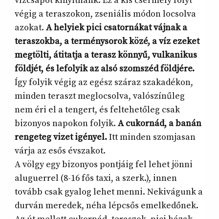
vízcsapot kinyitnánk. Ez a kis csermely folyt
végig a teraszokon, zseniális módon locsolva
azokat.
A helyiek pici csatornákat vájnak a
teraszokba, a terménysorok közé, a víz ezeket
megtölti, átitatja a terasz könnyű, vulkanikus
földjét, és lefolyik az alsó szomszéd földjére.
Így folyik végig az egész száraz szakadékon,
minden teraszt meglocsolva, valószínűleg
nem éri el a tengert, és feltehetőleg csak
bizonyos napokon folyik.
A cukornád, a banán
rengeteg vizet igényel.
Itt minden szomjasan
várja az esős évszakot.
A völgy egy bizonyos pontjáig fel lehet jönni
aluguerrel (8-16 fős taxi, a szerk.), innen
tovább csak gyalog lehet menni. Nekivágunk a
durván meredek, néha lépcsős emelkedőnek.