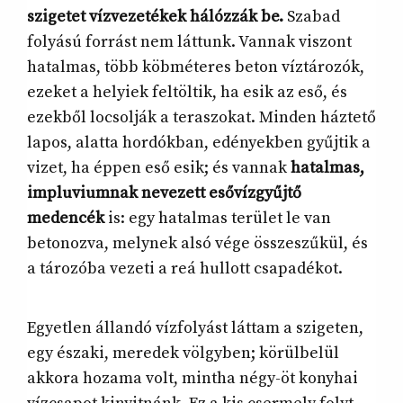
szigetet vízvezetékek hálózzák be.
Szabad
folyású forrást nem láttunk. Vannak viszont
hatalmas, több köbméteres beton víztározók,
ezeket a helyiek feltöltik, ha esik az eső, és
ezekből locsolják a teraszokat. Minden háztető
lapos, alatta hordókban, edényekben gyűjtik a
vizet, ha éppen eső esik; és vannak
hatalmas,
impluviumnak nevezett esővízgyűjtő
medencék
is: egy hatalmas terület le van
betonozva, melynek alsó vége összeszűkül, és
a tározóba vezeti a reá hullott csapadékot.
Egyetlen állandó vízfolyást láttam a szigeten,
egy északi, meredek völgyben; körülbelül
akkora hozama volt, mintha négy-öt konyhai