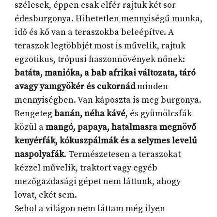
szélesek, éppen csak elfér rajtuk két sor
édesburgonya. Hihetetlen mennyiségű munka,
idő és kő van a teraszokba beleépítve. A
teraszok legtöbbjét most is művelik, rajtuk
egzotikus, trópusi haszonnövények nőnek:
batáta, manióka, a bab afrikai változata, táró
avagy yamgyökér és cukornád
minden
mennyiségben. Van káposzta is meg burgonya.
Rengeteg
banán, néha kávé
, és gyümölcsfák
közül a
mangó, papaya, hatalmasra megnövő
kenyérfák, kókuszpálmák és a selymes levelű
naspolyafák
. Természetesen a teraszokat
kézzel művelik, traktort vagy egyéb
mezőgazdasági gépet nem láttunk, ahogy
lovat, ekét sem.
Sehol a világon nem láttam még ilyen