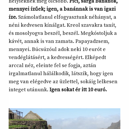
helyieknek még olcsóbb.
Pici, sárga banánok,
mennyei ízűek; igen, a banánnak is van igazi
íze.
Számolatlanul elfogyasztunk néhányat, a
néni kedvesen kínálgat. Kreol szavakra tanít,
és mosolyogva beszél, beszél. Megkóstoljuk a
kávét, annak is van zamata. Papayadzsem,
mennyei. Búcsúzóul adok neki 10 eurót e
vendéglátásért, a kedvességért. Elképedt
arccal néz, eleinte fel se fogja, aztán
irgalmatlanul hálálkodik, látszik, hogy igen
meg van elégedve az üzlettel, sokáig lelkesen
integet utánunk.
Igen sokat ér itt 10 euró.