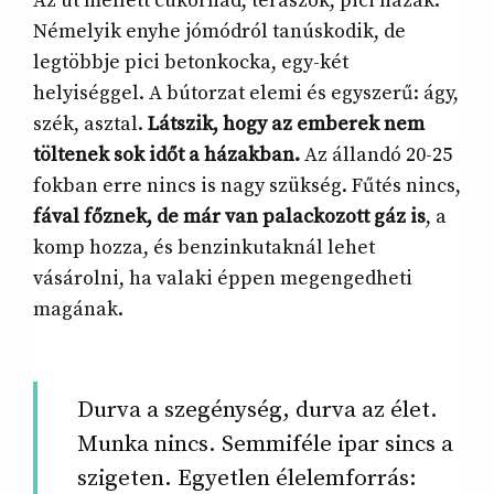
Az út mellett cukornád, teraszok, pici házak.
Némelyik enyhe jómódról tanúskodik, de
legtöbbje pici betonkocka, egy-két
helyiséggel. A bútorzat elemi és egyszerű: ágy,
szék, asztal.
Látszik, hogy az emberek nem
töltenek sok időt a házakban.
Az állandó 20-25
fokban erre nincs is nagy szükség. Fűtés nincs,
fával főznek, de már van palackozott gáz is
, a
komp hozza, és benzinkutaknál lehet
vásárolni, ha valaki éppen megengedheti
magának.
Durva a szegénység, durva az élet.
Munka nincs. Semmiféle ipar sincs a
szigeten. Egyetlen élelemforrás: