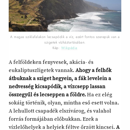
A magas sziklafalakon lecsapódik a víz, ezért fontos szerepük van a
szigetek vízháztartásában.
Kép:
Wikipédia
A felföldeken fenyvesek, akácia- és
eukaliptuszligetek vannak.
Ahogy a felhők
átbuknak a sziget hegyein, a fák levelein a
nedvesség kicsapódik, a vízcsepp lassan
összegyűl és lecseppen a földre.
Ha ez elég
sokáig történik, olyan, mintha eső esett volna.
A lehullott csapadék elszivárog, és valahol
forrás formájában előbukkan. Ezek a
vízlelőhelyek a helyiek féltve őrzött kincsei.
A