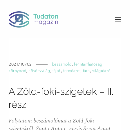
t
o
g
g
l
e
n
2021/10/02
beszámoló
,
fenntarthatóság
,
a
környezet
,
növényvilág
,
tájak
,
természet
,
túra
,
világutazó
v
i
A Zöld-foki-szigetek – II.
g
a
rész
t
i
o
Folytatom beszámolómat a Zöld-foki-
n
szigetekről. Santo Antao, vagyis Szent Antal