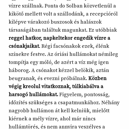
vízre szállnak. Ponta do Solban közvetlenül a
kikötő mellett volt a szállodánk, a recepcióról
kilépve várakozó buszosok és halászok
társaságában találtuk magunkat. Ez utóbbiak
reggel hatkor, napkeltekor engedik vízre a
csónakjaikat
. Régi facsónakok ezek, élénk
színekre festve. Az óriási hullámokat némileg
tompítja egy móló, de azért a víz még igen
háborog. A csónakot kézzel belökik, aztán
beugranak, és evezni próbálnak.
Közben
végig kreolul vitatkoznak, túlkiabálva a
harsogó hullámokat.
Figyelem, pontosság,
időzítés szükséges a csapatmunkához. Néhány
nagyobb hullámon át kell kelniük, mielőtt
kiérnek a mély vízre, ahol már nincs
hullámtörés, és nem annyira veszélyes a