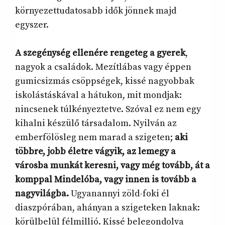
környezettudatosabb idők jönnek majd
egyszer.
A szegénység ellenére rengeteg a gyerek
,
nagyok a családok. Mezítlábas vagy éppen
gumicsizmás csöppségek, kissé nagyobbak
iskolástáskával a hátukon, mit mondjak:
nincsenek túlkényeztetve. Szóval ez nem egy
kihalni készülő társadalom. Nyilván az
emberfölösleg nem marad a szigeten;
aki
többre, jobb életre vágyik, az lemegy a
városba munkát keresni, vagy még tovább, át a
komppal Mindelóba, vagy innen is tovább a
nagyvilágba.
Ugyanannyi zöld-foki él
diaszpórában, ahányan a szigeteken laknak:
körülbelül félmillió. Kissé belegondolva