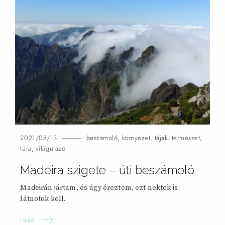
2021/08/13
beszámoló
,
környezet
,
tájak
,
természet
,
túra
,
világutazó
Madeira szigete – úti beszámoló
Madeirán jártam, és úgy éreztem, ezt nektek is
látnotok
kell.
read