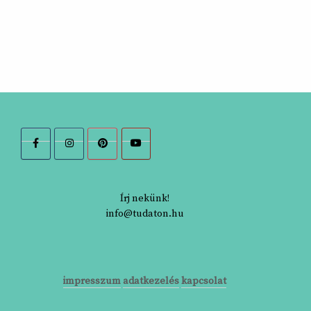
Írj nekünk!
info@tudaton.hu
impresszum
adatkezelés
kapcsolat