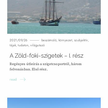
2021/09/26
beszámoló
,
környezet
,
szubjektív
,
tájak
,
tudaton
,
világutazó
A Zöld-foki-szigetek – I.
rész
Regényes útleírás a szigetcsoportról, három
felvonásban. Első
rész.
read