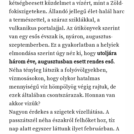
kétségbeesett küzdelmet a vízért, mint a Zöld-
fokiszigeteken. Állandó jellegű élet-halál harc
a természettel, a száraz sziklákkal, a
vulkanikus portalajjal. Az útikönyvek szerint
van egy esős évszak is, nyáron, augusztus-
szeptemberben. Ez a gyakorlatban a helyiek
elmondása szerint úgy néz ki, hogy
utoljára
három éve, augusztusban esett rendes eső
.
Néha tényleg látszik a folyóvölgyekben,
vízmosásokon, hogy olykor hatalmas
mennyiségű víz hömpölyög végig rajtuk, de
ezek általában csontszárazak. Honnan van
akkor vizük?
Nagyon érdekes a szigetek vízellátása. A
passzátszél néha északról felhőket hoz, tíz
nap alatt egyszer láttunk ilyet februárban. A