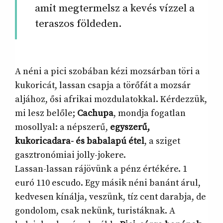
amit megtermelsz a kevés vízzel a
teraszos földeden.
A néni a pici szobában kézi mozsárban töri a
kukoricát, lassan csapja a törőfát a mozsár
aljához, ősi afrikai mozdulatokkal. Kérdezzük,
mi lesz belőle;
Cachupa
, mondja fogatlan
mosollyal: a népszerű,
egyszerű,
kukoricadara- és babalapú étel
, a sziget
gasztronómiai jolly-jokere.
Lassan-lassan rájövünk a pénz értékére. 1
euró 110 escudo. Egy másik néni banánt árul,
kedvesen kínálja, veszünk, tíz cent darabja, de
gondolom, csak nekünk, turistáknak. A