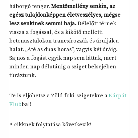
háborgó tenger.
Mentőmellény senkin, az
egész tulajdonképpen életveszélyes, mégse
lesz senkinek semmi baja.
Délelőtt térnek
vissza a fogással, és a kikötő melletti
betonasztalokon trancsírozzák és árulják a
halat. „Até as duas horas”, vagyis két óráig.
Sajnos a fogást egyik nap sem láttuk, mert
minden nap délutánig a sziget belsejében
túráztunk.
Te is eljöhetsz a Zöld-foki-szigetekre a
Kárpát
Klub
bal!
A cikknek folytatása következik!