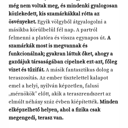
még nem voltak meg, és mindenki gyalogosan
közlekedett, kis szamárkákkal rótta az
ösvényeket.
Egyik völgyből átgyalogolni a
másikba körülbelül fél nap. A partról
felmenni a platóra és vissza egynapos út.
A
szamárkák most is megvannak és
funkcionálnak; gyakran láttuk őket, ahogy a
gazdájuk társaságában cipelnek ezt-azt, főleg
vizet és tűzifát.
A másik fantasztikus dolog a
teraszosítás. Az ember tisztelettel kalapot
emel a helyi, nyilván képzetlen, falusi
„mérnökök” előtt, akik a teraszrendszert az
elmúlt néhány száz évben kiépítették.
Minden
elképzelhető helyen, ahol a fizika csak
megengedi, terasz van.