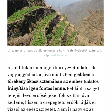
A szigeten a legtöbb élelemforrás a helyi földművelésből származik.
Kép:
Gál Levente
A zöld-fokiak nemigen környezettudatosak
vagy aggódnak a jövő miatt. Pedig
ebben a
törékeny ökoszisztémában az ember tudatos
irányítása igen fontos lenne.
Például a sziget
tetején lévő erdőségeket fokozottan óvni
kellene, hiszen a csepegtető erdők látják el
vízzel az egész szigetet. Nem is nagy ez az