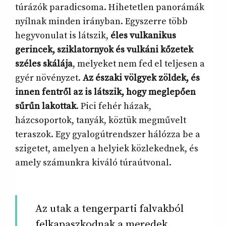
túrázók paradicsoma. Hihetetlen panorámák
nyílnak minden irányban. Egyszerre több
hegyvonulat is látszik,
éles vulkanikus
gerincek, sziklatornyok és vulkáni kőzetek
széles skálája
, melyeket nem fed el teljesen a
gyér növényzet.
Az északi völgyek zöldek, és
innen fentről az is látszik, hogy meglepően
sűrűn lakottak
. Pici fehér házak,
házcsoportok, tanyák, köztük megművelt
teraszok. Egy gyalogútrendszer hálózza be a
szigetet, amelyen a helyiek közlekednek, és
amely számunkra kiváló túraútvonal.
Az utak a tengerparti falvakból
felkapaszkodnak a meredek