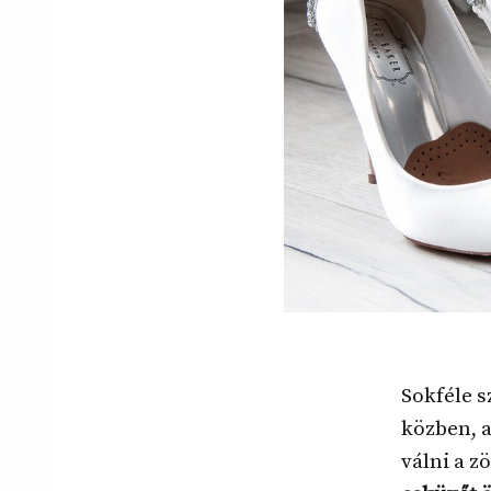
Sokféle 
közben, 
válni a z