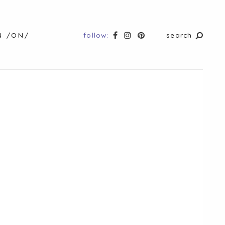
follow:
search
N /ON/