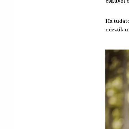
esküvőt ö
Ha tudat
nézzük m