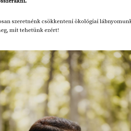
sszerakni.
osan szeretnénk csökkenteni ökológiai lábnyomunk
eg, mit tehetünk ezért!