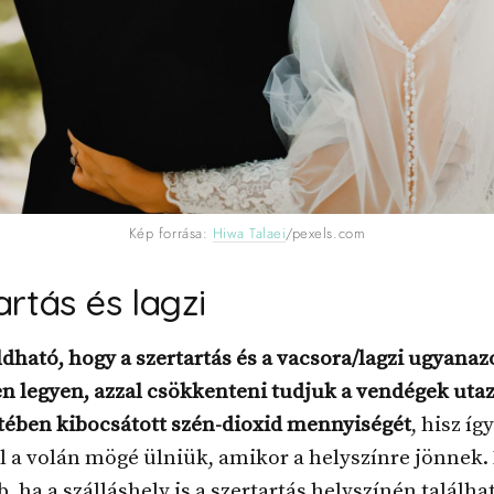
Kép forrása:
Hiwa Talaei
/pexels.com
artás és
lagzi
ható, hogy a szertartás és a vacsora/lagzi ugyanaz
n legyen, azzal csökkenteni tudjuk a vendégek uta
tében kibocsátott szén-dioxid mennyiségét
, hisz íg
l a volán mögé ülniük, amikor a helyszínre jönnek
b, ha a szálláshely is a szertartás helyszínén találha