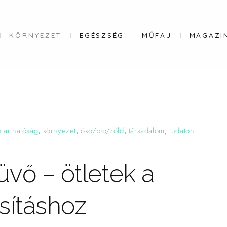
KÖRNYEZET
EGÉSZSÉG
MŰFAJ
MAGAZI
ntarthatóság
,
környezet
,
öko/bio/zöld
,
társadalom
,
tudaton
üvő – ötletek a
sításhoz