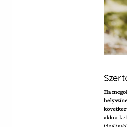
Szert
Ha megold
helyszíne
következ
akkor kel
ideálisab