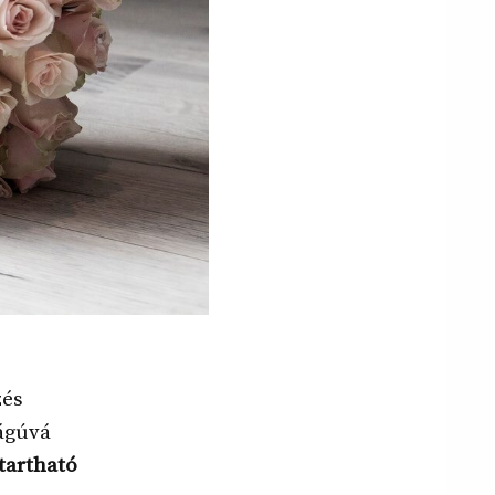
zés
ságúvá
tartható