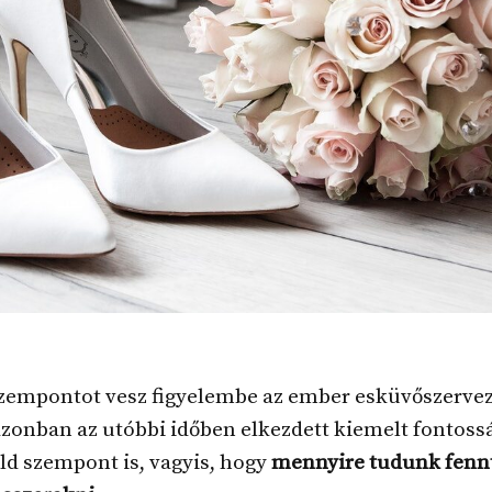
szempontot vesz figyelembe az ember esküvőszerve
azonban az utóbbi időben elkezdett kiemelt fontos
öld szempont is, vagyis, hogy
mennyire tudunk fenn