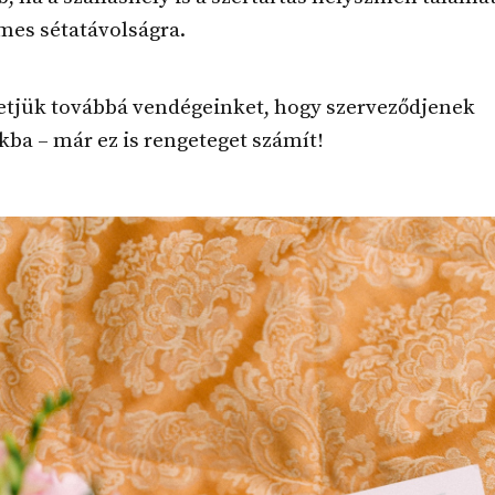
mes sétatávolságra.
tjük továbbá vendégeinket, hogy szerveződjenek
kba – már ez is rengeteget számít!