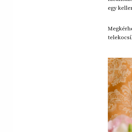
egy kelle
Megkérhe
telekocsi