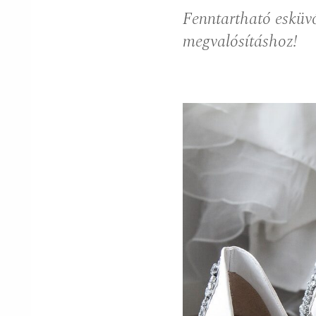
Fenntartható esküvő
megvalósításhoz!