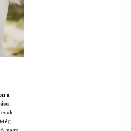
on a
zása
y csak
. Még
tó, vagy