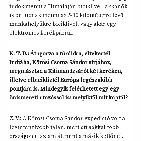
tudok menni a Himaláján biciklivel, akkor ők
is be tudnak menni az 5-10 kilométerre lévő
munkahelyükre biciklivel, vagy akár egy
elektromos kerékpárral.
K. T. D.:
Átugorva a túráidra, eltekertél
Indiába, Kőrösi Csoma Sándor sírjához,
megmásztad a Kilimandzsárót két keréken,
illetve elbicikliztél Európa legészakibb
pontjára is. Mindegyik felérhetett egy-egy
önismereti utazással is: melyiktől mit kaptál?
Z. V.: A Kőrösi Csoma Sándor-expedíció volt a
legintenzívebb talán, mert ott sokkal több
országon utaztam át, mint a másik kettőnél.