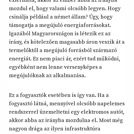
externália, akkor az ember abba az irányba
mozdul el, hogy valami olcsóbb legyen. Hogy
csinálja például a német állam? Úgy, hogy
támogatja a megújuló energiaforrásokat.
Igazából Magyarországon is létezik ez az
irány, és kötelezően magasabb áron veszik át a
termelőktől a megújuló forrásból származó
energiát. Ez nem piaci ár, ezért tud működni,
egyébként nem lenne versenyképes a
megújulóknak az alkalmazása.
Ez a fogyasztók esetében is így van. Ha a
fogyasztó látná, mennyivel olcsóbb napelemes
rendszerrel üzemeltetni egy elektromos autót,
akkor abba az irányba mozdulna el. Most még
nagyon drága az ilyen infrastruktúra