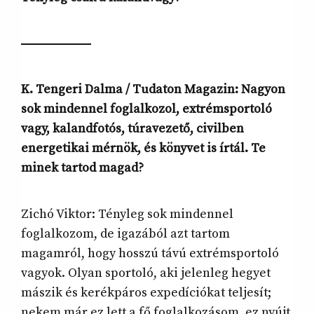
K. Tengeri Dalma / Tudaton Magazin: Nagyon
sok mindennel foglalkozol, extrémsportoló
vagy, kalandfotós, túravezető, civilben
energetikai mérnök, és könyvet is írtál. Te
minek tartod magad?
Zichó Viktor: Tényleg sok mindennel
foglalkozom, de igazából azt tartom
magamról, hogy hosszú távú extrémsportoló
vagyok. Olyan sportoló, aki jelenleg hegyet
mászik és kerékpáros expedíciókat teljesít;
nekem már ez lett a fő foglalkozásom, ez nyújt