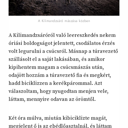
A Kilimandzsáró mászása közben
A Kilimandzsáróról való leereszkedés nekem
óriási boldogságot jelentett, csodálatos érzés
volt legurulni a csúcsról. Másnap a túravezető
szállásolt el a saját lakásában, és amikor
kipihentem magam a csúcsmászás után,
odajött hozzám a túravezető fia és megkért,
hadd biciklizzen a kerékpárommal. Azt
válaszoltam, hogy nyugodtan menjen vele,
láttam, mennyire odavan az örömtől.
Két óra múlva, miután kibiciklizte magát,
megjelent ő is az ebédlőasztalnál, és láttam