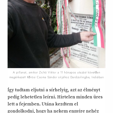
A pillanat, amikor Zichó Viktor a 11 hónapos utazást követően
megérkezett Kőrösi Csoma Sándor sírjához Dardzsilingbe, Indiában
Így tudtam eljutni a sírhelyig, azt az élményt
pedig lehetetlen leírni. Hirtelen minden üres
lett a fejemben. Utána kezdtem el
gondolkodni, hogy ha nekem ennyire nehéz