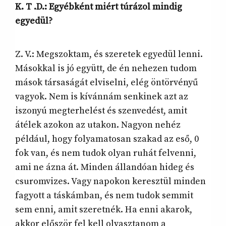
K. T .D.:
Egyébként miért túrázol mindig
egyedül?
Z. V.: Megszoktam, és szeretek egyedül lenni.
Másokkal is jó együtt, de én nehezen tudom
mások társaságát elviselni, elég öntörvényű
vagyok. Nem is kívánnám senkinek azt az
iszonyú megterhelést és szenvedést, amit
átélek azokon az utakon. Nagyon nehéz
például, hogy folyamatosan szakad az eső, 0
fok van, és nem tudok olyan ruhát felvenni,
ami ne ázna át. Minden állandóan hideg és
csuromvizes. Vagy napokon keresztül minden
fagyott a táskámban, és nem tudok semmit
sem enni, amit szeretnék. Ha enni akarok,
akkor először fel kell olvasztanom a