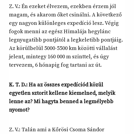
Z. V.: Én ezeket élvezem, ezekben érzem jól
magam, és akarom őket csinálni. A következő
egy nagyon különleges expedíció lesz. Végig
fogok menni az egész Himalája hegylánc
legnyugatibb pontjától a legkeletibb pontjáig.
Az körülbelül 5000-5500 km közötti vállalást
jelent, mintegy 160 000 m szinttel, és úgy
tervezem, 6 hónapig fog tartani az út.
K. T. D.:
Ha az összes expedíciód közül
egyetlen sztorit kellene kiemelned, melyik
lenne az? Mi hagyta benned a legmélyebb
nyomot?
Z. V.: Talán ami a Kőrösi Csoma Sándor