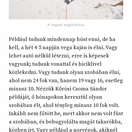
A hegyek meghódítása
Például tudunk mindennap húst enni, de ha
kell, a hét 4-5 napján vega kaján is élni. Vagy
lehet autó nélkül létezni, erre is képesek
vagyunk; tudunk vonattal és biciklivel
közlekedni. Vagy tudunk olyan szobában élni,
ahol nem 24 fok van, hanem 19 vagy 16, esetleg
mínusz 10. Nézzük Kőrösi Csoma Sándor
példáját, ő hónapokon keresztül olyan
szobában élt, ahol tényleg mínusz 10 fok volt.
Inkább nem fűtött be, mert akkor nem volt füst
a szobában, és bebugyolálta magát takarókba,
közben írt. Vagy például a norvégok, akiknél