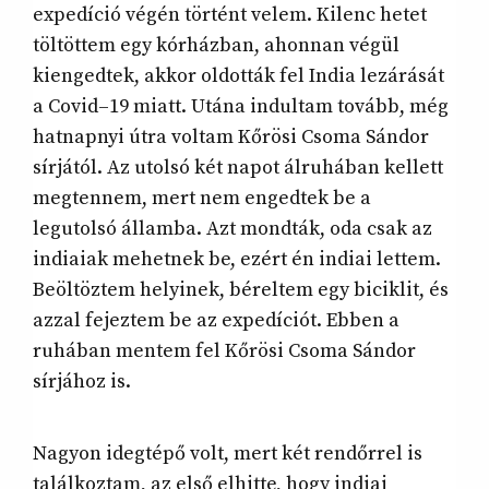
expedíció végén történt velem. Kilenc hetet
töltöttem egy kórházban, ahonnan végül
kiengedtek, akkor oldották fel India lezárását
a Covid–19 miatt. Utána indultam tovább, még
hatnapnyi útra voltam Kőrösi Csoma Sándor
sírjától. Az utolsó két napot álruhában kellett
megtennem, mert nem engedtek be a
legutolsó államba. Azt mondták, oda csak az
indiaiak mehetnek be, ezért én indiai lettem.
Beöltöztem helyinek, béreltem egy biciklit, és
azzal fejeztem be az expedíciót. Ebben a
ruhában mentem fel Kőrösi Csoma Sándor
sírjához is.
Nagyon idegtépő volt, mert két rendőrrel is
találkoztam, az első elhitte, hogy indiai