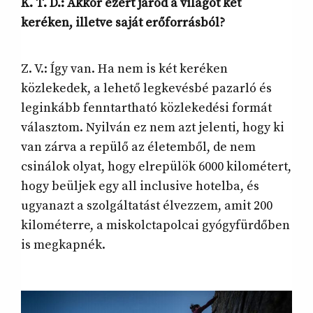
K. T. D.: Akkor ezért járod a világot két
keréken, illetve saját erőforrásból?
Z. V.: Így van. Ha nem is két keréken
közlekedek, a lehető legkevésbé pazarló és
leginkább fenntartható közlekedési formát
választom. Nyilván ez nem azt jelenti, hogy ki
van zárva a repülő az életemből, de nem
csinálok olyat, hogy elrepülök 6000 kilométert,
hogy beüljek egy all inclusive hotelba, és
ugyanazt a szolgáltatást élvezzem, amit 200
kilométerre, a miskolctapolcai gyógyfürdőben
is megkapnék.