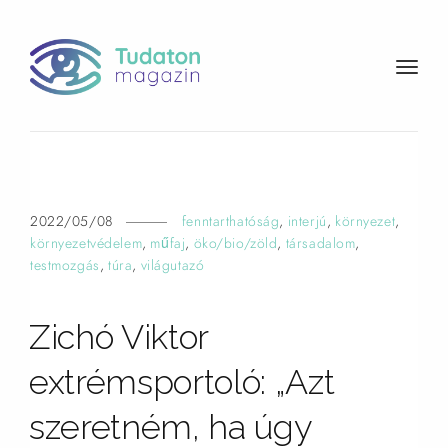
t
o
g
g
l
e
n
2022/05/08
fenntarthatóság
,
interjú
,
környezet
,
a
környezetvédelem
,
műfaj
,
öko/bio/zöld
,
társadalom
,
v
testmozgás
,
túra
,
világutazó
i
g
Zichó Viktor
a
t
extrémsportoló: „Azt
i
o
szeretném, ha úgy
n