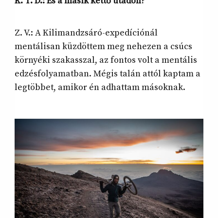
K. T. D.:
És a másik kettő utadon?
Z. V.: A Kilimandzsáró-expedíciónál
mentálisan küzdöttem meg nehezen a csúcs
környéki szakasszal, az fontos volt a mentális
edzésfolyamatban. Mégis talán attól kaptam a
legtöbbet, amikor én adhattam másoknak.