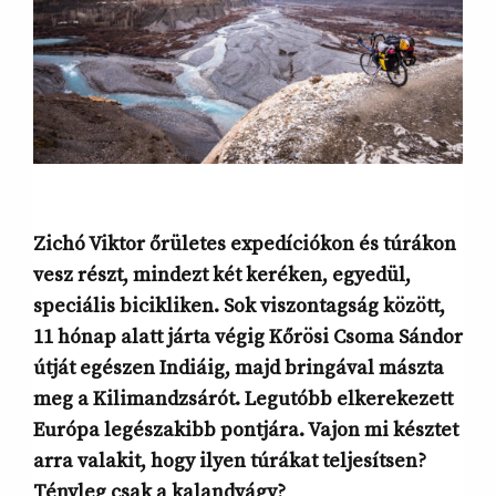
Zichó Viktor őrületes expedíciókon és túrákon
vesz részt, mindezt két keréken, egyedül,
speciális bicikliken. Sok viszontagság között,
11 hónap alatt járta végig Kőrösi Csoma Sándor
útját egészen Indiáig, majd bringával mászta
meg a Kilimandzsárót. Legutóbb elkerekezett
Európa legészakibb pontjára. Vajon mi késztet
arra valakit, hogy ilyen túrákat teljesítsen?
Tényleg csak a kalandvágy?