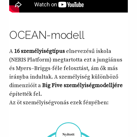
OCEAN-modell
A
16 személyiségtípus
elnevezésű iskola
(NERIS Platform) megtartotta ezt a jungiánus
és Myers–Briggs-féle felosztást, ám ők más
irányba indultak. A személyiség különböző
dimenzióit a
Big Five személyiségmodelljére
építették fel.
Az öt személyiségvonás ezek fényében: