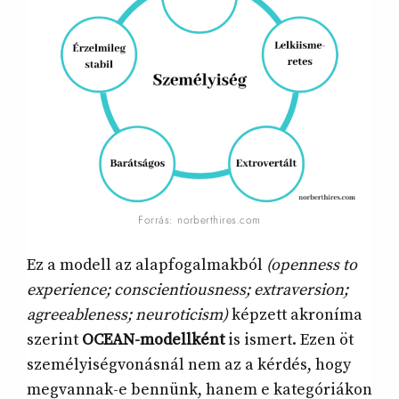
Forrás: norberthires.com
Ez a modell az alapfogalmakból
(openness to
experience; conscientiousness; extraversion;
agreeableness; neuroticism)
képzett akroníma
szerint
OCEAN-modellként
is ismert. Ezen öt
személyiségvonásnál nem az a kérdés, hogy
megvannak-e bennünk, hanem e kategóriákon