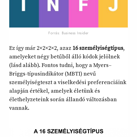
Forrás: Business Insider
Ez így már 2×2×2×2, azaz
16 személyiségtípus
,
amelyeket négy betűből álló kódok jelölnek
(lásd alább). Fontos tudni, hogy a Myers–
Briggs-típusindikátor (MBTI) nevű
személyiségteszt a viselkedési preferenciáink
alapján értékel, amelyek életünk és
élethelyzeteink során állandó változásban
vannak.