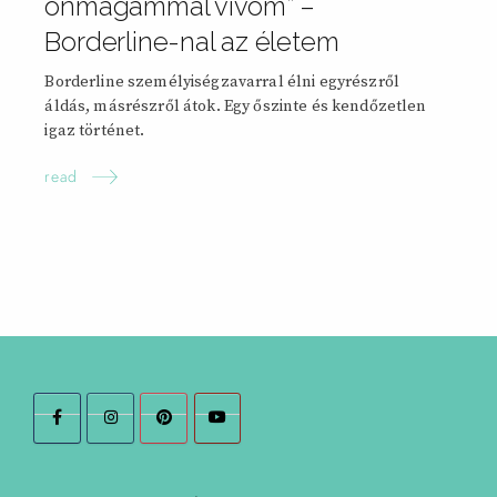
önmagammal vívom” –
Borderline-nal az
életem
Borderline személyiségzavarral élni egyrészről
áldás, másrészről átok. Egy őszinte és kendőzetlen
igaz történet.
read