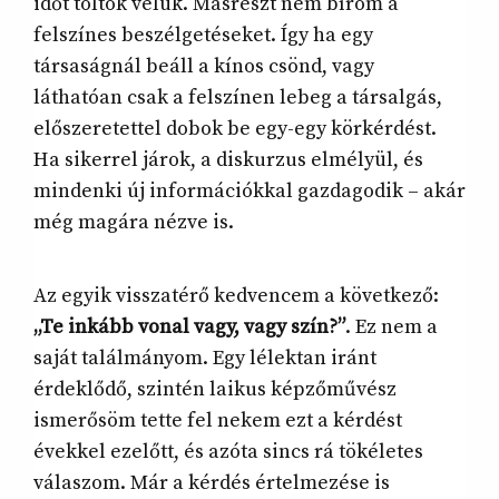
időt töltök velük. Másrészt nem bírom a
felszínes beszélgetéseket. Így ha egy
társaságnál beáll a kínos csönd, vagy
láthatóan csak a felszínen lebeg a társalgás,
előszeretettel dobok be egy-egy körkérdést.
Ha sikerrel járok, a diskurzus elmélyül, és
mindenki új információkkal gazdagodik – akár
még magára nézve is.
Az egyik visszatérő kedvencem a következő:
„Te inkább vonal vagy, vagy szín?”
. Ez nem a
saját találmányom. Egy lélektan iránt
érdeklődő, szintén laikus képzőművész
ismerősöm tette fel nekem ezt a kérdést
évekkel ezelőtt, és azóta sincs rá tökéletes
válaszom. Már a kérdés értelmezése is