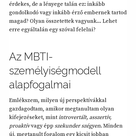
érdekes, de a lényege talán ez: inkább
gondolkodó vagy inkább érző embernek tartod
magad? Olyan összetettek vagyunk… Lehet
erre egyáltalán egy szóval felelni?
Az MBTI-
személyiségmodell
alapfogalmai
Emlékszem, milyen új perspektívákkal
gazdagodtam, amikor megtanultam olyan
kifejezéseket, mint
introvertált, asszertív,
proaktív
vagy épp
szekunder szégyen
. Minden
új, megtanult fogalom egy kicsit jobban