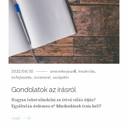
2022/08/30
ismeretterjesztő
,
kreativitás
,
önfejlesztés
,
önismeret
,
szubjektív
Gondolatok az írásról
Hogyan lehet elindulni az íróvá válás útján?
Egyáltalán érdemes-e? Mindenkinek írnia
kell?
read