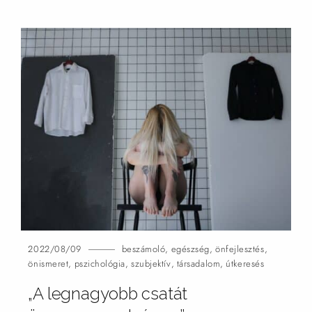
2022/08/09
beszámoló
,
egészség
,
önfejlesztés
,
önismeret
,
pszichológia
,
szubjektív
,
társadalom
,
útkeresés
„A legnagyobb csatát