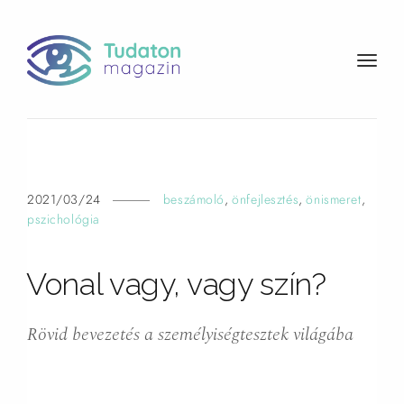
t
o
g
g
l
e
n
2021/03/24
beszámoló
,
önfejlesztés
,
önismeret
,
a
pszichológia
v
i
Vonal vagy, vagy
szín?
g
a
t
Rövid bevezetés a személyiségtesztek világába
i
o
n