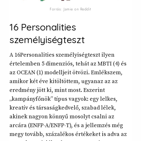
Forrás: Jamie on Reddit
16 Personalities
személyiségteszt
A 16Personalities személyiségteszt ilyen
értelemben 5 dimenziós, tehát az MBTI (4) és
az OCEAN (1) modelljeit ötvözi. Emlékszem,
amikor két éve kitöltöttem, ugyanaz az az
eredmény jött ki, mint most. Eszerint
„kampányfőnök” típus vagyok: egy lelkes,
kreatív és társaságkedvelő, szabad lélek,
akinek nagyon könnyű mosolyt csalni az
arcára (ENFP-A/ENFP-T), és a jellemzés még
megy tovább, százalékos értékeket is adva az