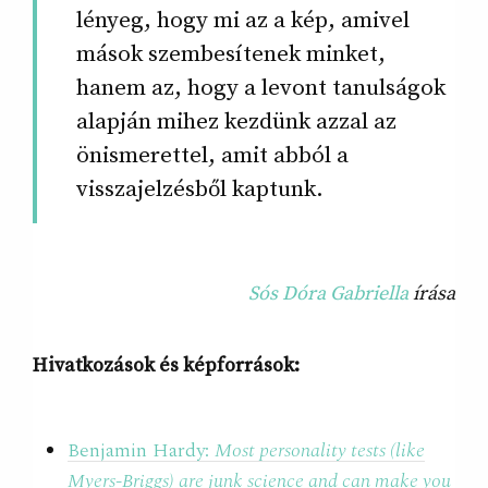
lényeg, hogy mi az a kép, amivel
mások szembesítenek minket,
hanem az, hogy a levont tanulságok
alapján mihez kezdünk azzal az
önismerettel, amit abból a
visszajelzésből kaptunk.
Sós Dóra Gabriella
írása
Hivatkozások és képforrások:
Benjamin Hardy:
Most personality tests (like
Myers-Briggs) are junk science and can make you