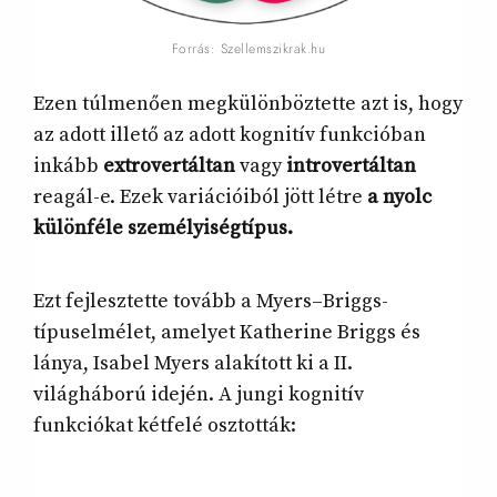
Forrás: Szellemszikrak.hu
Ezen túlmenően megkülönböztette azt is, hogy
az adott illető az adott kognitív funkcióban
inkább
extrovertáltan
vagy
introvertáltan
reagál-e. Ezek variációiból jött létre
a nyolc
különféle személyiségtípus.
Ezt fejlesztette tovább a Myers–Briggs-
típuselmélet, amelyet Katherine Briggs és
lánya, Isabel Myers alakított ki a II.
világháború idején. A jungi kognitív
funkciókat kétfelé osztották: