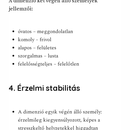
A dimenzió két végén álló személyek
jellemzői:
óvatos – meggondolatlan
komoly – frivol
alapos – felületes
szorgalmas – lusta
felelősségteljes – felelőtlen
4. Érzelmi stabilitás
A dimenzió egyik végén álló személy:
érzelmileg kiegyensúlyozott, képes a
stresszkeltő helyzetekkel higgadtan