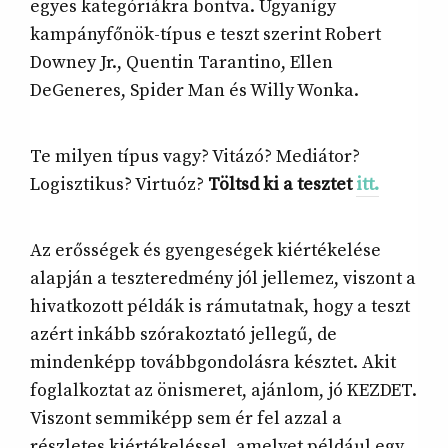
egyes kategóriákra bontva. Ugyanígy
kampányfőnök-típus e teszt szerint Robert
Downey Jr., Quentin Tarantino, Ellen
DeGeneres, Spider Man és Willy Wonka.
Te milyen típus vagy? Vitázó? Mediátor?
Logisztikus? Virtuóz?
Töltsd ki a tesztet
itt.
Az erősségek és gyengeségek kiértékelése
alapján a teszteredmény jól jellemez, viszont a
hivatkozott példák is rámutatnak, hogy a teszt
azért inkább szórakoztató jellegű, de
mindenképp továbbgondolásra késztet. Akit
foglalkoztat az önismeret, ajánlom, jó KEZDET.
Viszont semmiképp sem ér fel azzal a
részletes kiértékeléssel, amelyet például egy