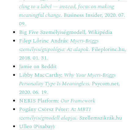
cling to a label — instead, focus on making
meaningful change.
Business Insider, 2020. 07.
09.
Big Five Személyiségmodell, Wikipédia
Filep Lőrinc András:
Myers-Briggs
személyiségtipológia: Az alapok.
Fileplorinc.hu,
2018. 01. 31.
Jamie on Reddit
Libby MacCarthy:
Why Your Myers-Briggs
Personality Type Is Meaningless.
Psycom.net,
2020. 06. 19.
NERIS Platform:
Our Framework
Pogány Csörsz Péter:
Az MBTI
személyiségmodell alapjai.
Szellemszikrák.hu
Ulleo (Pixabay)