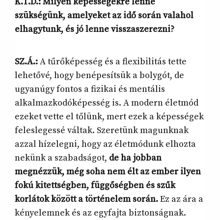
K.T.D.: Milyen képességekre lenne
szükségünk, amelyeket az idő során valahol
elhagytunk, és jó lenne visszaszerezni?
SZ.Á.:
A tűrőképesség és a flexibilitás tette
lehetővé, hogy benépesítsük a bolygót, de
ugyanúgy fontos a fizikai és mentális
alkalmazkodóképesség is. A modern életmód
ezeket vette el tőlünk, mert ezek a képességek
feleslegessé váltak. Szeretünk magunknak
azzal hízelegni, hogy az életmódunk elhozta
nekünk a szabadságot,
de ha jobban
megnézzük, még soha nem élt az ember ilyen
fokú kitettségben, függőségben és szűk
korlátok között a történelem során.
Ez az ára a
kényelemnek és az egyfajta biztonságnak.