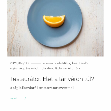
2021/06/03
alternatív életstílus
,
beszámoló
,
egészség
,
életmód
,
holisztika
,
táplálkozáskultúra
Testaurátor: Élet a tányéron
túl?
A táplálkozásról testaurátor szemmel
read