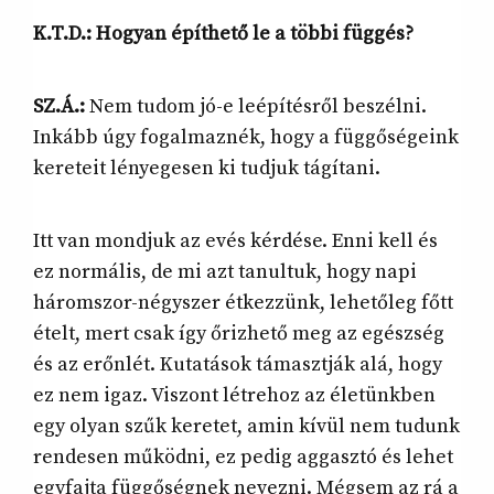
K.T.D.: Hogyan építhető le a többi függés?
SZ.Á.:
Nem tudom jó-e leépítésről beszélni.
Inkább úgy fogalmaznék, hogy a függőségeink
kereteit lényegesen ki tudjuk tágítani.
Itt van mondjuk az evés kérdése. Enni kell és
ez normális, de mi azt tanultuk, hogy napi
háromszor-négyszer étkezzünk, lehetőleg főtt
ételt, mert csak így őrizhető meg az egészség
és az erőnlét. Kutatások támasztják alá, hogy
ez nem igaz. Viszont létrehoz az életünkben
egy olyan szűk keretet, amin kívül nem tudunk
rendesen működni, ez pedig aggasztó és lehet
egyfajta függőségnek nevezni. Mégsem az rá a