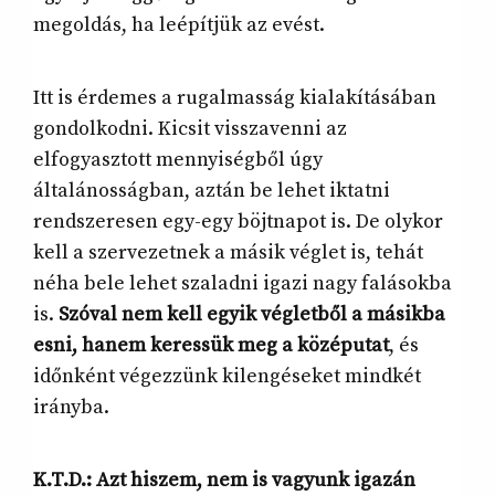
megoldás, ha leépítjük az evést.
Itt is érdemes a rugalmasság kialakításában
gondolkodni. Kicsit visszavenni az
elfogyasztott mennyiségből úgy
általánosságban, aztán be lehet iktatni
rendszeresen egy-egy böjtnapot is. De olykor
kell a szervezetnek a másik véglet is, tehát
néha bele lehet szaladni igazi nagy falásokba
is.
Szóval nem kell egyik végletből a másikba
esni, hanem keressük meg a középutat
, és
időnként végezzünk kilengéseket mindkét
irányba.
K.T.D.: Azt hiszem, nem is vagyunk igazán