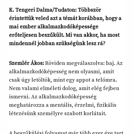
K. Tengeri Dalma/Tudaton: Többször
érintettük veled azt a témát korábban, hogy a
mai ember alkalmazkodóképessége
erőteljesen beszűkült. Mi van akkor, ha most
mindennél jobban szükségünk lesz rá?
Szemlér Ákos:
Röviden megválaszolva: baj. Az
alkalmazkodóképesség nem olyasmi, amit
csak úgy letöltök, mint egy appot a telómra.
Nem valami elméleti dolog, amit elég fejben
ismerni. Az alkalmazkodóképesség
meghatározza a mentális, érzelmi, fizikális
létezésünk személyre szabott korlátait.
A beszűkülési folyamat már több ezer éve tart,