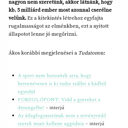
nagyon nem szeretünk, akkor látnánk, hogy
kb. 5 milliárd ember most azonnal cserélne
velünk.
Ez a kitekintés létrehoz egyfajta
rugalmasságot az elménkben, ezt a nyitott
állapotot lenne jó megőrizni.
Ákos korábbi megjelenései a
Tudaton
on:
A sport nem biztosíték arra, hogy
hetvenévesen is ki tudsz szállni a kádból
egyedül
FORDULÓPONT: Vidd a gyereket a
dzsungelbe!
– interjú
Az átlagfogyasztónak nem a növényvédő
szerek miatt kellene aggódnia
– interjú