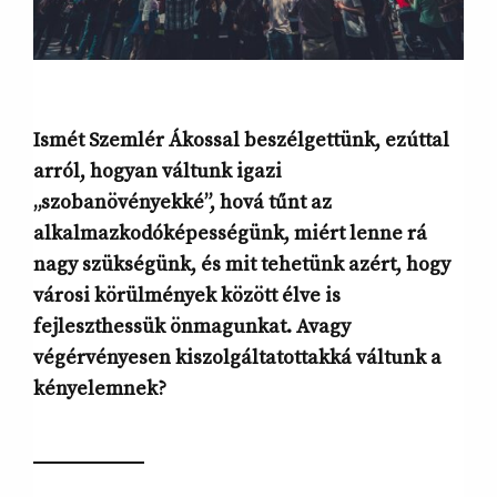
Ismét Szemlér Ákossal beszélgettünk, ezúttal
arról, hogyan váltunk igazi
„szobanövényekké”, hová tűnt az
alkalmazkodóképességünk, miért lenne rá
nagy szükségünk, és mit tehetünk azért, hogy
városi körülmények között élve is
fejleszthessük önmagunkat. Avagy
végérvényesen kiszolgáltatottakká váltunk a
kényelemnek?