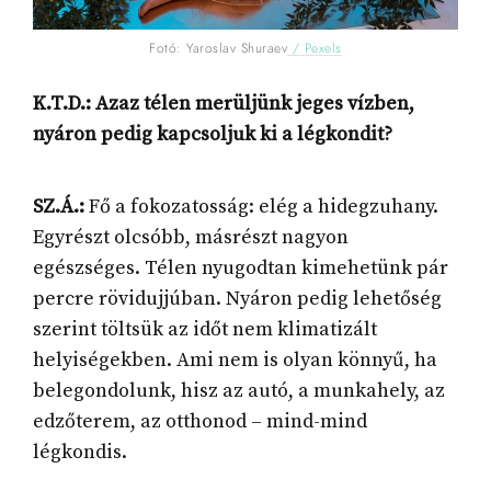
Fotó: Yaroslav Shuraev
/ Pexels
K.T.D.: Azaz télen merüljünk jeges vízben,
nyáron pedig kapcsoljuk ki a légkondit?
SZ.Á.:
Fő a fokozatosság: elég a hidegzuhany.
Egyrészt olcsóbb, másrészt nagyon
egészséges. Télen nyugodtan kimehetünk pár
percre rövidujjúban. Nyáron pedig lehetőség
szerint töltsük az időt nem klimatizált
helyiségekben. Ami nem is olyan könnyű, ha
belegondolunk, hisz az autó, a munkahely, az
edzőterem, az otthonod – mind-mind
légkondis.