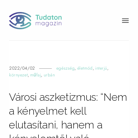
t
o
g
g
l
e
n
2022/04/02
egészség
,
életmód
,
interjú
,
a
környezet
,
műfaj
,
urbán
v
i
Városi aszketizmus: “Nem
g
a
a kényelmet kell
t
i
elutasítani, hanem a
o
n