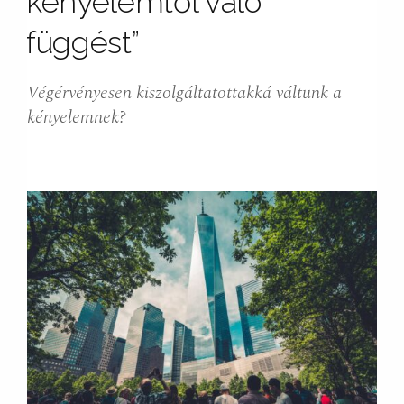
kényelemtől való
függést”
Végérvényesen kiszolgáltatottakká váltunk a
kényelemnek?