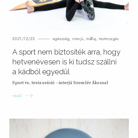
2021/12/23
egészség
,
interjú
,
műfaj
,
testmozgás
A sport nem biztosíték arra, hogy
hetvenévesen is ki tudsz szállni
a kádból egyedül
Sport vs. testauráció – interjú Szemlér Ákossal
read