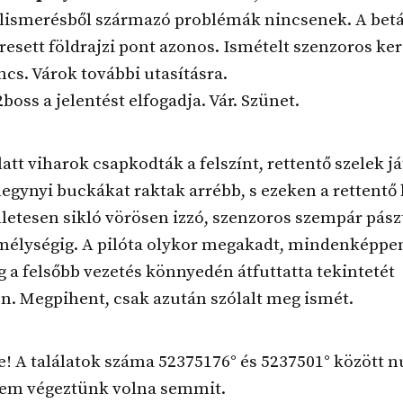
elismerésből származó problémák nincsenek. A betá
eresett földrajzi pont azonos. Ismételt szenzoros ke
incs. Várok további utasításra.
oss a jelentést elfogadja. Vár. Szünet.
att viharok csapkodták a felszínt, rettentő szelek j
hegynyi buckákat raktak arrébb, s ezeken a rettent
letesen sikló vörösen izzó, szenzoros szempár pász
mélységig. A pilóta olykor megakadt, mindenképpen
g a felsőbb vezetés könnyedén átfuttatta tekintetét
n. Megpihent, csak azután szólalt meg ismét.
e! A találatok száma 52375176° és 5237501° között nu
em végeztünk volna semmit.