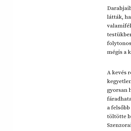
Darabjaib
látták, h
valamifé
testükben
folytonos
mégis a k
A kevés r
kegyetle
gyorsan h
fáradhata
a felsőbb
töltötte 
Szenzorai