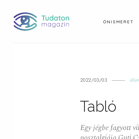
ÖNISMERET
2022/03/03
állat
Tabló
Egy jégbe fagyott vi
nosztalgiája Guti C