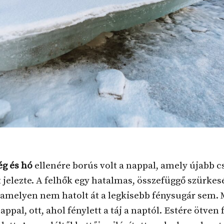
ég és hó
ellenére borús volt a nappal, amely újabb 
 jelezte. A felhők egy hatalmas, összefüggő szürkes
 amelyen nem hatolt át a legkisebb fénysugár sem.
appal, ott, ahol fénylett a táj a naptól. Estére ötven