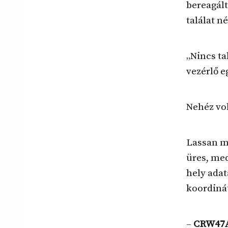
bereagált
találat né
„Nincs ta
vezérlő e
Nehéz volt
Lassan mi
üres, med
hely adat
koordinát
–
CRW47A