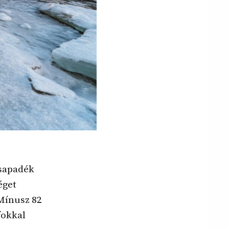
csapadék
éget
 Mínusz 82
 fokkal