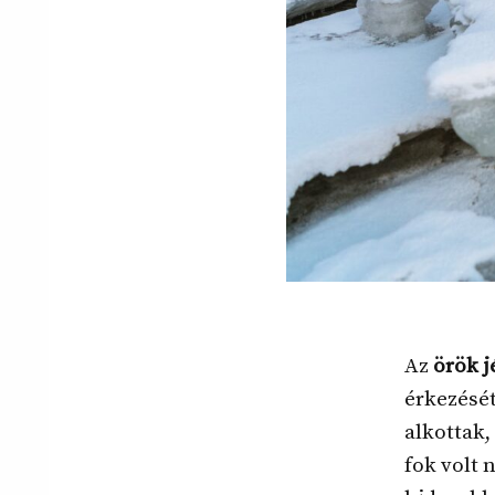
Az
örök j
érkezését
alkottak,
fok volt n