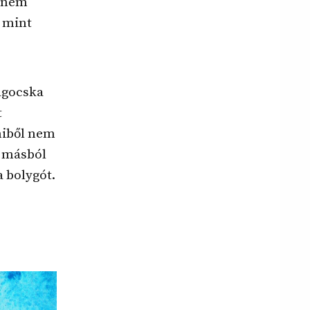
t nem
, mint
magocska
t
miből nem
n másból
a bolygót.