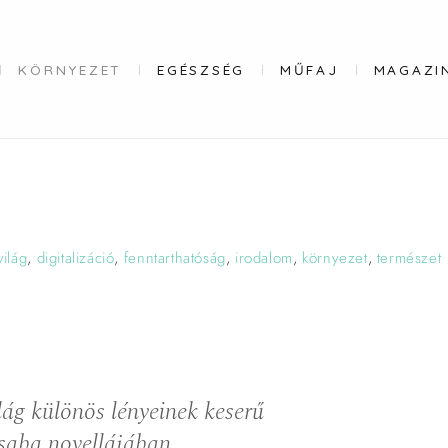
KÖRNYEZET
EGÉSZSÉG
MŰFAJ
MAGAZI
világ
,
digitalizáció
,
fenntarthatóság
,
irodalom
,
környezet
,
természet
lág különös lényeinek keserű
saba novellájában.