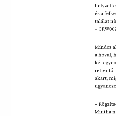
helyzetf
és a felk
találat n
– CRW002b
Mindez al
a hóval, 
két egyen
rettentő 
akart, mí
ugyaneze
– Rögzíts
Mintha n