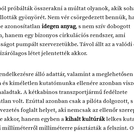
ól próbálták összerakni a múltat olyanok, akik so
allották gyönyörét. Nem vér csörgedezett bennük, 
le azonosítatlan
idegen anyag
, s nem szív dobogott
, hanem egy bizonyos cirkulációs rendszer, ami
ságot pumpált szervezetükbe. Távol állt az a valódi é
izárólagos létet jelentették akkor.
endelkezésre álló adattár, valamint a meglehetősen
n és kíméletlen kutatómunka ellenére azonban visz
aladtak. A kétkabinos transzportjármű fedélzete
tlan volt. Ezúttal azonban csak a pilóta dolgozott, s
 vezetés foglalt helyet, aki nemcsak az ellenőr szere
be akkor, hanem egyben a
kihalt kultúrák
lelkes kuta
 milliméterről milliméterre pásztázták a felszínt. 