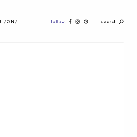
follow:
search
N /ON/