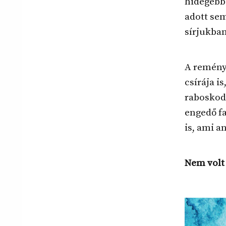
hidegebb 
adott sem
sírjukban
A remény 
csírája i
raboskodo
engedő fa
is, ami a
Nem volt 