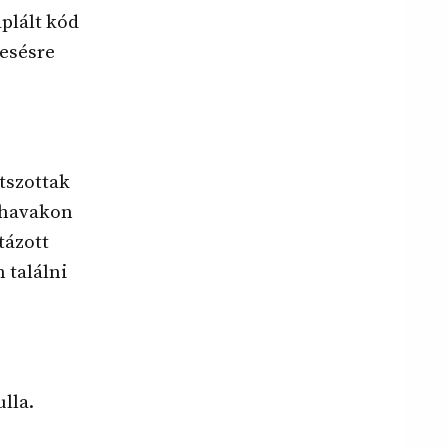
plált kód
resésre
átszottak
ő havakon
tázott
 találni
lla.