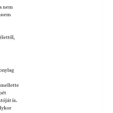
ha nem
hanem
lettől,
onylag
 mellette
pét
tóját is.
Olykor