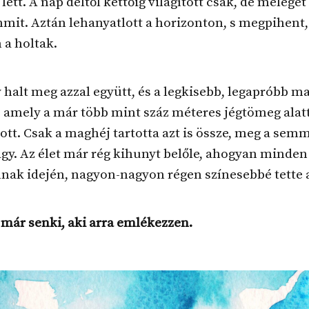
lett. A nap déltől kettőig világított csak, de melege
mit. Aztán lehanyatlott a horizonton, s megpihent
 a holtak.
halt meg azzal együtt, és a legkisebb, legapróbb 
s, amely a már több mint száz méteres jégtömeg alat
tt. Csak a maghéj tartotta azt is össze, meg a sem
gy. Az élet már rég kihunyt belőle, ahogyan minde
nnak idején, nagyon-nagyon régen színesebbé tette 
már senki, aki arra emlékezzen.