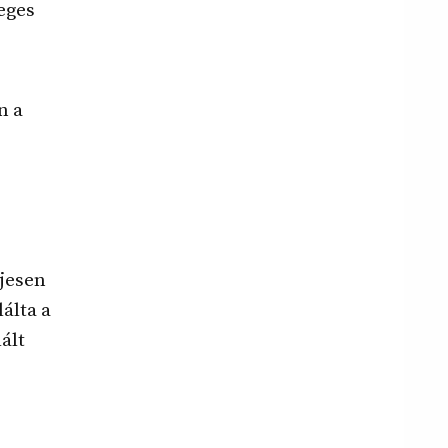
leges
n a
ljesen
álta a
ált