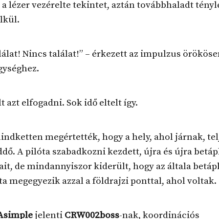
 a lézer vezérelte tekintet, aztán továbbhaladt tény
lkül.
lálat! Nincs találat!” – érkezett az impulzus örököse
gységhez.
 azt elfogadni. Sok idő eltelt így.
ndketten megértették, hogy a hely, ahol járnak, te
dő. A pilóta szabadkozni kezdett, újra és újra betápl
ait, de mindannyiszor kiderült, hogy az általa betápl
a megegyezik azzal a földrajzi ponttal, ahol voltak.
simple
jelenti
CRW002boss
-nak, koordinációs