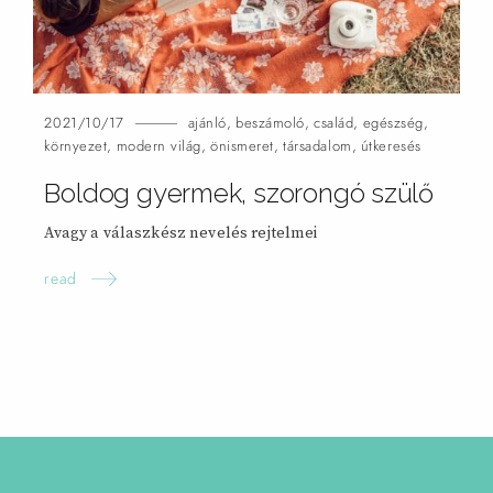
2021/10/17
ajánló
,
beszámoló
,
család
,
egészség
,
környezet
,
modern világ
,
önismeret
,
társadalom
,
útkeresés
Boldog gyermek, szorongó
szülő
Avagy a válaszkész nevelés rejtelmei
read