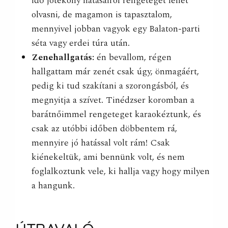
idő jótékony hatásairól rengeteget lehet
olvasni, de magamon is tapasztalom,
mennyivel jobban vagyok egy Balaton-parti
séta vagy erdei túra után.
Zenehallgatás:
én bevallom, régen
hallgattam már zenét csak úgy, önmagáért,
pedig ki tud szakítani a szorongásból, és
megnyitja a szívet. Tinédzser koromban a
barátnőimmel rengeteget karaokéztunk, és
csak az utóbbi időben döbbentem rá,
mennyire jó hatással volt rám! Csak
kiénekeltük, ami bennünk volt, és nem
foglalkoztunk vele, ki hallja vagy hogy milyen
a hangunk.