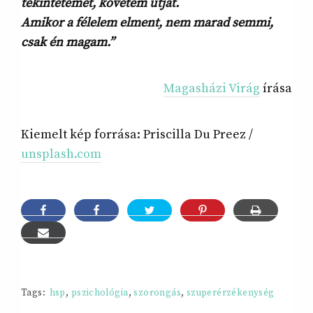
tekintetemet, követem útját.
Amikor a félelem elment, nem marad semmi,
csak én magam.”
Magasházi Virág
írása
Kiemelt kép forrása: Priscilla Du Preez /
unsplash.com
Tags:
hsp
,
pszichológia
,
szorongás
,
szuperérzékenység