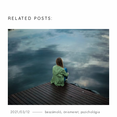
RELATED
POSTS:
2021/03/12
beszámoló
,
önismeret
,
pszichológia