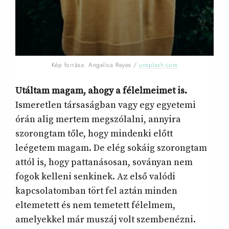
Kép forrása: Angelica Reyes /
unsplash.com
Utáltam magam, ahogy a félelmeimet is.
Ismeretlen társaságban vagy egy egyetemi
órán alig mertem megszólalni, annyira
szorongtam tőle, hogy mindenki előtt
leégetem magam. De elég sokáig szorongtam
attól is, hogy pattanásosan, soványan nem
fogok kelleni senkinek. Az első valódi
kapcsolatomban tört fel aztán minden
eltemetett és nem temetett félelmem,
amelyekkel már muszáj volt szembenézni.