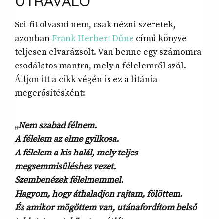
ÚTRAVALÓ
Sci-fit olvasni nem, csak nézni szeretek,
azonban
Frank Herbert Dűne
című könyve
teljesen elvarázsolt. Van benne egy számomra
csodálatos mantra, mely a félelemről szól.
Álljon itt a cikk végén is ez a litánia
megerősítésként:
„
Nem szabad félnem.
A félelem az elme gyilkosa.
A félelem a kis halál, mely teljes
megsemmisüléshez vezet.
Szembenézek félelmemmel.
Hagyom, hogy áthaladjon rajtam, fölöttem.
És amikor mögöttem van, utánafordítom belső