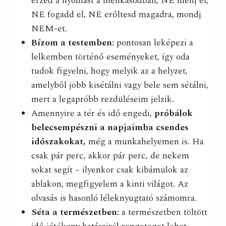
érzed a nyomást a mellkasodban, NE menj el,
NE fogadd el, NE erőltesd magadra, mondj
NEM-et.
Bízom a testemben:
pontosan leképezi a
lelkemben történő eseményeket, így oda
tudok figyelni, hogy melyik az a helyzet,
amelyből jobb kisétálni vagy bele sem sétálni,
mert a legapróbb rezdüléseim jelzik.
Amennyire a tér és idő engedi,
próbálok
belecsempészni a napjaimba csendes
időszakokat,
még a munkahelyemen is. Ha
csak pár perc, akkor pár perc, de nekem
sokat segít – ilyenkor csak kibámulok az
ablakon, megfigyelem a kinti világot. Az
olvasás is hasonló léleknyugtató számomra.
Séta a természetben:
a természetben töltött