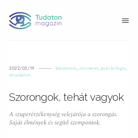
t
o
g
g
l
e
n
2022/02/19
beszámoló
,
önismeret
,
pszichológia
,
a
társadalom
v
i
Szorongok, tehát
vagyok
g
a
t
A szuperérzékenység velejárója a szorongás.
i
Saját élmények és segítő szempontok.
o
n