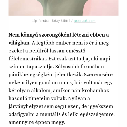
Kép forrása: Uday Mittal /
unsplash.com
Nem könnyű szorongóként létezni ebben a
világban.
A legtöbb ember nem is érti meg
ezeket a belülről lassan emésztő
félelemcsírákat. Ezt csak azt tudja, aki napi
szinten tapasztalja. Súlyosabb formában
pánikbetegségként jelentkezik. Szerencsére
nekem ilyen gondom nincs, bár volt már egy-
két olyan alkalom, amikor pánikrohamhoz
hasonló tüneteim voltak. Nyilván a
járványhelyzet sem segít ezen, de igyekszem
odafigyelni a mentális és lelki egészségemre,
amennyire éppen megy.