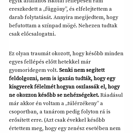
egyik általános iskolai fellépésen rám
ereszkedett a „függöny”, és elfelejtettem a
darab folytatását. Annyira megijedtem, hogy
befutottam a színpad mögé. Nehezen tudtak
csak előcsalogatni.
Ez olyan traumát okozott, hogy később minden
egyes fellépés előtt hetekkel már
gyomoridegem volt.
Senki nem segített
feldolgozni, nem is igazán tudták, hogy egy
kisgyerek félelmét hogyan oszlassák el, hogy
ne okozzon később se nehézségeket.
Ráadásul
már akkor én voltam a „túlérzékeny” a
csoportban, a tanárom pedig folyton rá is
erősített erre. (Azt csak évekkel később
értettem meg, hogy egy zenész esetében nem