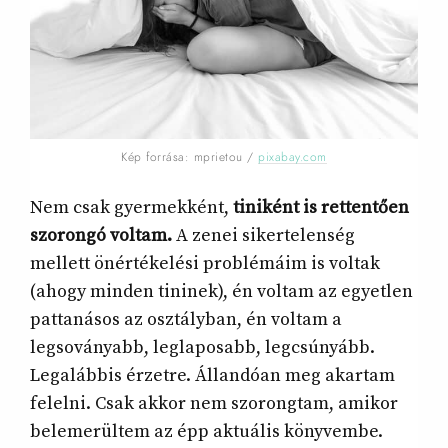
Kép forrása: mprietou /
pixabay.com
Nem csak gyermekként,
tiniként is rettentően
szorongó voltam.
A zenei sikertelenség
mellett önértékelési problémáim is voltak
(ahogy minden tininek), én voltam az egyetlen
pattanásos az osztályban, én voltam a
legsoványabb, leglaposabb, legcsúnyább.
Legalábbis érzetre. Állandóan meg akartam
felelni. Csak akkor nem szorongtam, amikor
belemerültem az épp aktuális könyvembe.