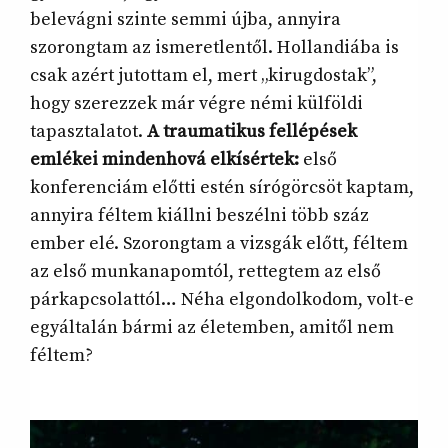
belevágni szinte semmi újba, annyira
szorongtam az ismeretlentől. Hollandiába is
csak azért jutottam el, mert „kirugdostak”,
hogy szerezzek már végre némi külföldi
tapasztalatot.
A traumatikus fellépések
emlékei mindenhová elkísértek:
első
konferenciám előtti estén sírógörcsöt kaptam,
annyira féltem kiállni beszélni több száz
ember elé. Szorongtam a vizsgák előtt, féltem
az első munkanapomtól, rettegtem az első
párkapcsolattól… Néha elgondolkodom, volt-e
egyáltalán bármi az életemben, amitől nem
féltem?