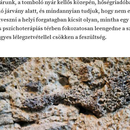
árunk, a tomboló nyár kellős közepén, hőségriadób
 járvány alatt, és mindannyian tudjuk, hogy nem e
lveszni a helyi forgatagban kicsit olyan, mintha egy
 pszichoterápiás térben fokozatosan leengedne a s
yes lélegzetvétellel csökken a feszültség.