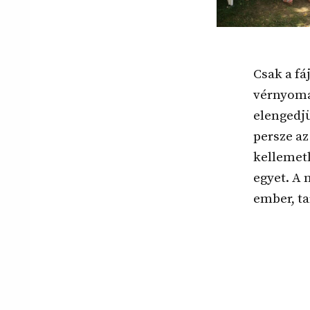
Csak a fá
vérnyomás
elengedjü
persze a
kellemetl
egyet. A
ember, ta