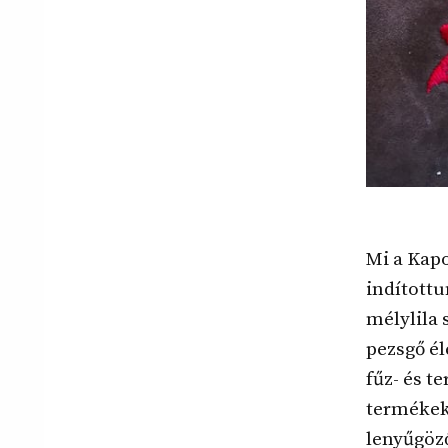
Mi a Kapo
indítottu
mélylila 
pezsgő él
fűz- és 
termékek 
lenyűgöz