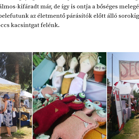
álmos-kifáradt már, de így is ontja a bőséges melegét
belefutunk az életmentő párásítók előtt álló sorokig
ccs kacsintgat felénk.