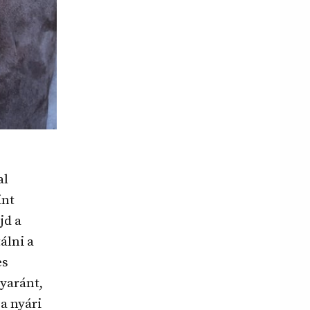
al
int
jd a
álni a
es
yaránt,
a nyári