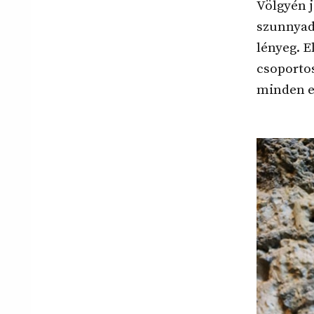
Völgyén j
szunnyadó
lényeg. E
csoportos
minden eg