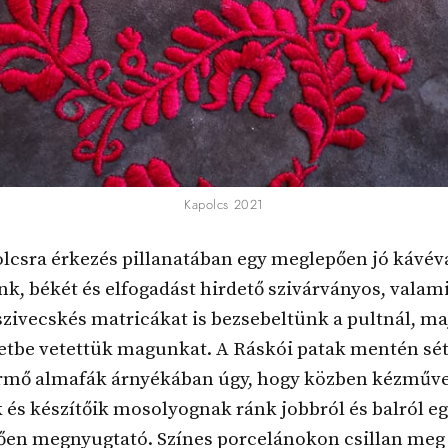
Kapolcs 2021
lcsra érkezés pillanatában egy meglepően jó kávév
nk, békét és elfogadást hirdető szivárványos, valam
szivecskés matricákat is bezsebeltünk a pultnál, ma
etbe vetettük magunkat. A Ráskói patak mentén sét
termő almafák árnyékában úgy, hogy közben kézműv
és készítőik mosolyognak ránk jobbról és balról eg
ően megnyugtató. Színes porcelánokon csillan meg 