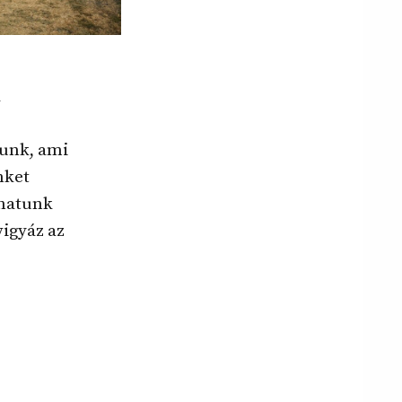
a
tunk, ami
nket
zhatunk
igyáz az