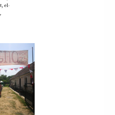
, el-
,