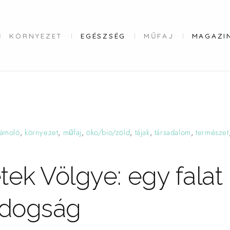
KÖRNYEZET
EGÉSZSÉG
MŰFAJ
MAGAZI
ámoló
,
környezet
,
műfaj
,
öko/bio/zöld
,
tájak
,
társadalom
,
természet
ek Völgye: egy falat
ldogság