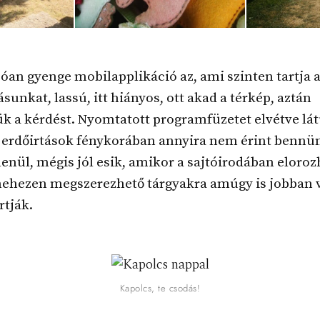
jóan gyenge mobilapplikáció az, ami szinten tartja 
unkat, lassú, itt hiányos, ott akad a térkép, aztán
k a kérdést. Nyomtatott programfüzetet elvétve lá
z erdőirtások fénykorában annyira nem érint bennü
enül, mégis jól esik, amikor a sajtóirodában eloro
 nehezen megszerezhető tárgyakra amúgy is jobban v
rtják.
Kapolcs, te csodás!