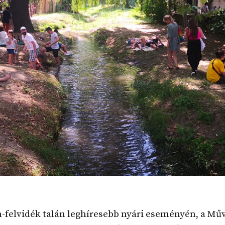
-felvidék talán leghíresebb nyári eseményén, a Mű