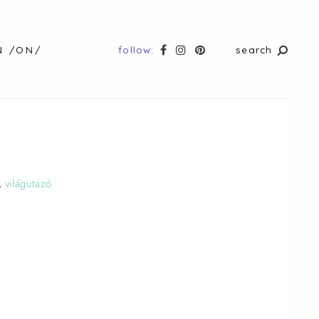
follow:
search
N /ON/
,
világutazó