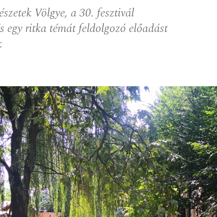
szetek Völgye, a 30. fesztivál
s egy ritka témát feldolgozó előadást
k