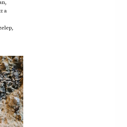
an,
z a
zelep,