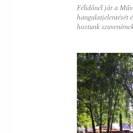
Félidőnél jár a Művé
hangulatjelentését é
hoztunk szuvenírne