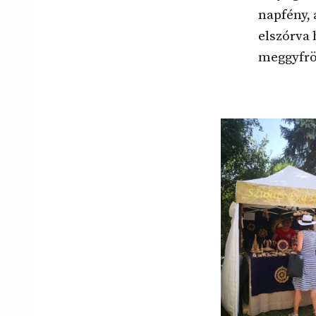
napfény, 
elszórva 
meggyfrö