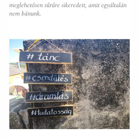
meglehetősen sűrűre sikeredett, amit egyáltalán
nem bánunk.