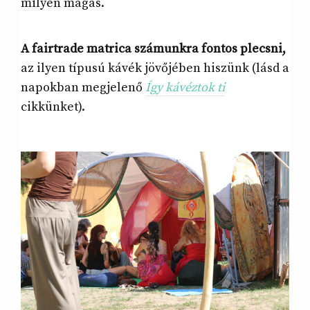
milyen magas.
A fairtrade matrica számunkra fontos plecsni,
az ilyen típusú kávék jövőjében hiszünk (lásd a
napokban megjelenő
Így kávéztok ti
cikkünket).