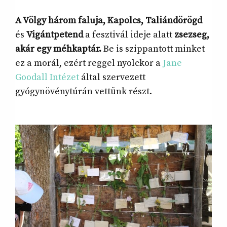
A Völgy három faluja, Kapolcs, Taliándörögd
és
Vigántpetend
a fesztivál ideje alatt
zsezseg,
akár egy méhkaptár.
Be is szippantott minket
ez a morál, ezért reggel nyolckor a
Jane
Goodall Intézet
által szervezett
gyógynövénytúrán vettünk részt.