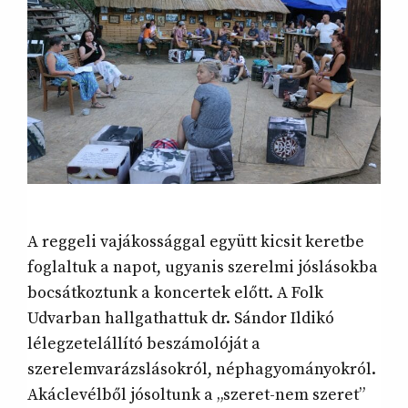
A reggeli vajákossággal együtt kicsit keretbe
foglaltuk a napot, ugyanis szerelmi jóslásokba
bocsátkoztunk a koncertek előtt. A Folk
Udvarban hallgathattuk dr. Sándor Ildikó
lélegzetelállító beszámolóját a
szerelemvarázslásokról, néphagyományokról.
Akáclevélből jósoltunk a „szeret-nem szeret”