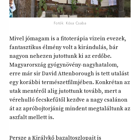
Fotók: Kósa Csaba
Mivel jómagam is a fitoterápia vizein evezek,
fantasztikus élmény volt a kirándulás, bár
nagyon nehezen jutottunk ki az erdőbe.
Magyarország gyógynövény-nagyhatalom,
erre már sir David Attenborough is tett utalást
egy korábbi természetfilmjében. Konkrétan az
utak mentéről alig jutottunk tovább, mert a
vérehulló fecskefűtől kezdve a nagy csalánon
át az apróbojtorjánig mindent megtaláltunk az
aszfalt mellett is.
Persze a Királykő bazaltoszlopait is