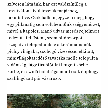
szívesen látnánk, bár ezt valószínűleg a
fesztiválon kívül tesszük majd meg,
fakultatíve. Csak halkan jegyzem meg, hogy
egy pillanatig sem volt bennünk szégyenérzet,
mivel a kapolcsi Manó udvar mesés rejtelmeit
fedeztük fel. Isteni, szomjoltó szörpöt
iszogatva telepedtünk le a kerámiamanók
piciny világába, csobogó vízeséssel ellátott,
minivilágokat idéző tavacska mellé települt a
vidámság, lágy füstölőillat lengett körbe-
körbe, és az idő fiatalsága miatt csak épphogy
szállingózott pár vásározó.