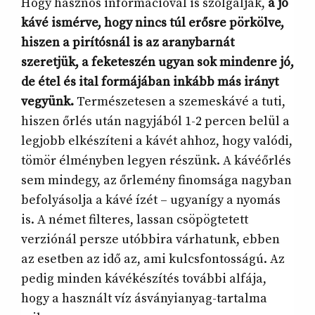
Hogy hasznos információval is szolgáljak,
a jó
kávé ismérve, hogy nincs túl erősre pörkölve,
hiszen a pirítósnál is az aranybarnát
szeretjük, a feketeszén ugyan sok mindenre jó,
de étel és ital formájában inkább más irányt
vegyünk.
Természetesen a szemeskávé a tuti,
hiszen őrlés után nagyjából 1-2 percen belül a
legjobb elkészíteni a kávét ahhoz, hogy valódi,
tömör élményben legyen részünk. A kávéőrlés
sem mindegy, az őrlemény finomsága nagyban
befolyásolja a kávé ízét – ugyanígy a nyomás
is. A német filteres, lassan csöpögtetett
verziónál persze utóbbira várhatunk, ebben
az esetben az idő az, ami kulcsfontosságú. Az
pedig minden kávékészítés további alfája,
hogy a használt víz ásványianyag-tartalma