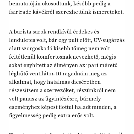
bemutatóján okosodtunk, később pedig a
fairtrade kávékról szerezhettünk ismereteket.
A barista sarok rendkívül érdekes és
lendületes volt, bár egy pult előtt, UV-sugárzás
alatt szorgoskodó kisebb tömeg nem volt
feltétlenül komfortosnak nevezhető, mégis
sokat enyhített az élményen az ipari méretű
léghűtő ventilátor. Itt ragadnám meg az
alkalmat, hogy hatalmas dicséretben
részesítsem a szervezőket, részünkről nem
volt panasz az ügyintézésre, bármely
eseményhez képest flottul haladt minden, a
figyelmesség pedig extra erős volt.