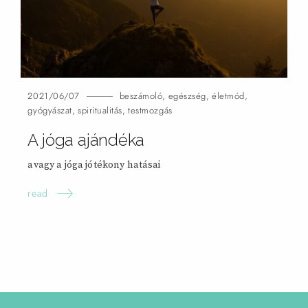
2021/06/07
beszámoló
,
egészség
,
életmód
,
gyógyászat
,
spiritualitás
,
testmozgás
A jóga ajándéka
avagy a jóga jótékony hatásai
read