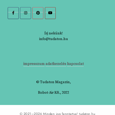
Írj nekünk!
info@tudaton.hu
impresszum
adatkezelés
kapcsolat
© Tudaton Magazin,
Robot-Air Kft., 2022
© 2021–2026 Minden jog fenntartva!
tudaton.hu