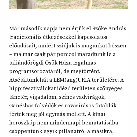
Már második napja nem érjük el Szőke András
tradicionális étkezésekkel kapcsolatos
előadásait, amiért szidjuk is magunkat bőszen
– ma már csak pár perccel maradtunk le a
taliándörögdi Ősök Háza izgalmas
programsorozatáról, de megtörtént.
Átsétáltunk hát a LEM(ang)URIA területére. A
hippifesztiválokat idéző területen szőnyeges
tánctér, vigadalom, színes vadvirágok,
Ganéshás falvédők és rovásírásos fatáblák
fértek meg jól egymás mellett. A kínai
horoszkóp nem mindennapi bemutatásába
csöppentünk egyik pillanatról a másikra,