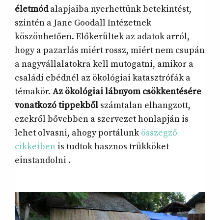
életmód
alapjaiba nyerhettünk betekintést,
szintén a Jane Goodall Intézetnek
köszönhetően. Előkerültek az adatok arról,
hogy a pazarlás miért rossz, miért nem csupán
a nagyvállalatokra kell mutogatni, amikor a
családi ebédnél az ökológiai katasztrófák a
témakör.
Az ökológiai lábnyom csökkentésére
vonatkozó tippekből
számtalan elhangzott,
ezekről bővebben a szervezet honlapján is
lehet olvasni, ahogy portálunk
összegző
cikkeiben
is tudtok hasznos trükköket
einstandolni .