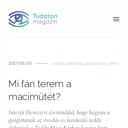
t
o
g
g
l
e
n
2021/05/03
család
,
egészség
,
gyógyászat
,
interjú
a
v
Mi fán terem a
i
g
maciműtét?
a
t
i
Interjú Devecseri Gertrúddal, hogy hogyan is
o
gyógyítanak az óvodás és kisiskolás teddy
n