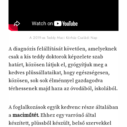
A 2019-es Teddy Maci Kórház Családi Nap
A diagnózis felállítását követően, amelyeknek
csak a kis teddy doktorok képzelete szab
határt, közösen látjuk el, gyógyítjuk meg a
kedves plüssállataikat, hogy egészségesen,
közösen, sok-sok élménnyel gazdagodva
térhessenek majd haza az óvodából, iskolából.
A foglalkozások egyik kedvenc része általában
a
maciműtét
. Ehhez egy varrónő által
készített, plüssből készült, belső szervekkel