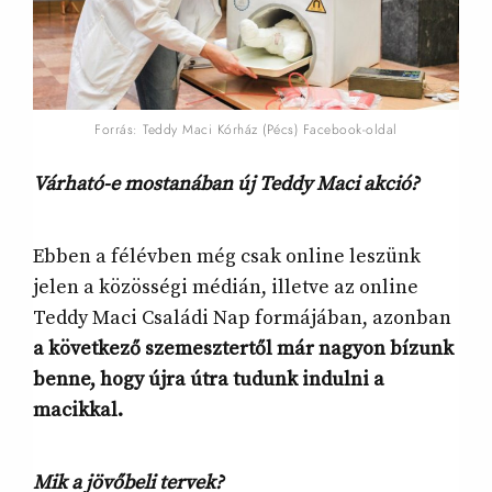
Forrás: Teddy Maci Kórház (Pécs) Facebook-oldal
Várható-e mostanában új Teddy Maci akció?
Ebben a félévben még csak online leszünk
jelen a közösségi médián, illetve az online
Teddy Maci Családi Nap formájában, azonban
a következő szemesztertől már nagyon bízunk
benne, hogy újra útra tudunk indulni a
macikkal.
Mik a jövőbeli tervek?