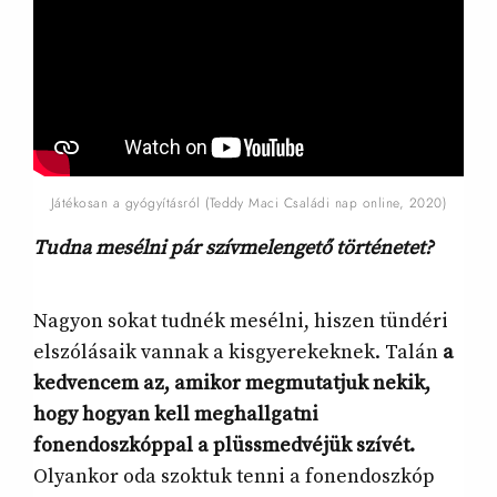
Játékosan a gyógyításról (Teddy Maci Családi nap online, 2020)
Tudna mesélni pár szívmelengető történetet?
Nagyon sokat tudnék mesélni, hiszen tündéri
elszólásaik vannak a kisgyerekeknek. Talán
a
kedvencem az, amikor megmutatjuk nekik,
hogy hogyan kell meghallgatni
fonendoszkóppal a plüssmedvéjük szívét.
Olyankor oda szoktuk tenni a fonendoszkóp