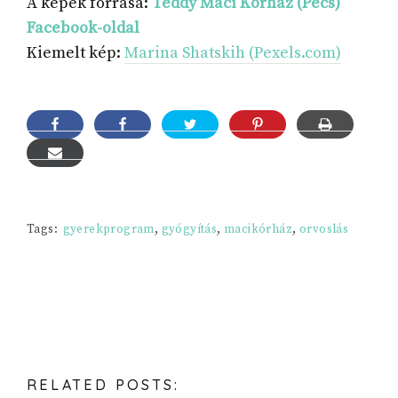
A képek forrása:
Teddy Maci Kórház (Pécs)
Facebook-oldal
Kiemelt kép:
Marina Shatskih (Pexels.com)
Tags:
gyerekprogram
,
gyógyítás
,
macikórház
,
orvoslás
RELATED
POSTS: