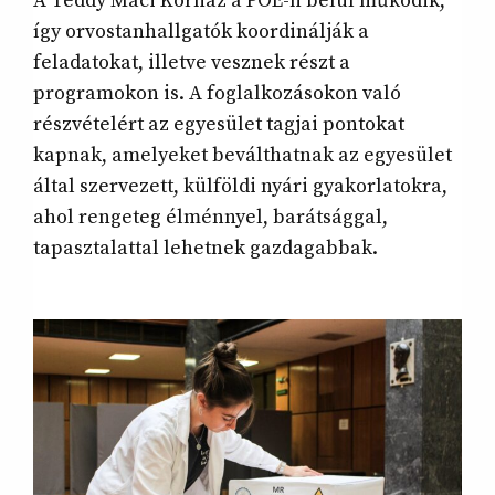
A Teddy Maci Kórház a POE-n belül működik,
így orvostanhallgatók koordinálják a
feladatokat, illetve vesznek részt a
programokon is. A foglalkozásokon való
részvételért az egyesület tagjai pontokat
kapnak, amelyeket beválthatnak az egyesület
által szervezett, külföldi nyári gyakorlatokra,
ahol rengeteg élménnyel, barátsággal,
tapasztalattal lehetnek gazdagabbak.