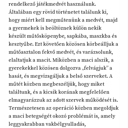
rendelkező játékmedvét használunk.
Általában egy rövid történetet találunk ki,
hogy miért kell megműtenünk a medvét, majd
a gyermekek is beöltöznek külön nekik
készült műtősköpenybe, sapkába, maszkba és
kesztyűbe. Ezt követően közösen körbeálljuk a
műtőasztalon fekvő medvét, és varázsolunk,
elaltatjuk a macit. Miközben a maci alszik, a
gyerekekkel közösen dolgozva „felvágjuk” a
hasát, és megvizsgáljuk a belső szerveket. A
műtét közben megbeszéljük, hogy miket
találtunk, és a kicsik korának megfelelően
elmagyarázzuk az adott szervek működését is.
Természetesen az operáció közben megoldjuk
a maci betegségét okozó problémát is, amely
leggyakrabban vakbélgyulladás,