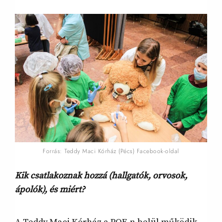
Forrás: Teddy Maci Kórház (Pécs) Facebook-oldal
Kik csatlakoznak hozzá (hallgatók, orvosok,
ápolók), és miért?