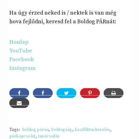
Ha úgy érzed neked is / nektek is van még
hova fejlődni, keresd fel a Boldog PÁRnát:
Honlap
YouTube
Facebook
Instagram
Tags:
boldog párna
,
boldogság
,
konfliktuskezelés
,
párkapcsolat
,
tanácsadás