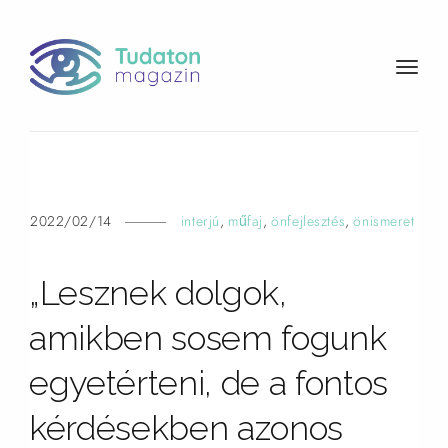
t
o
g
g
l
e
n
2022/02/14
interjú
,
műfaj
,
önfejlesztés
,
önismeret
a
v
„Lesznek dolgok,
i
g
amikben sosem fogunk
a
t
egyetérteni, de a fontos
i
o
kérdésekben azonos
n