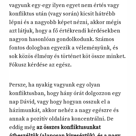
vagyunk egy-egy ilyen egyet nem értés vagy
konfliktus után (vagy során) kicsit hátrébb
lépni és a nagyobb képet nézni, akkor mégis
azt látjuk, hogy a fő értékrendi kérdésekben
nagyon hasonlóan gondolkodunk. Számos
fontos dologban egyezik a véleményünk, és
sok közös élmény és történet köt össze minket.
Fókusz kérdése az egész.
Persze, ha nyakig vagyunk egy olyan
konfliktusban, hogy hány órát dolgozzon egy
nap Dávid, vagy hogy hogyan osszuk el a
házimunkát, akkor nehéz a nagy egészre és
annak a pozitív oldalára koncentrálni. De
eddig még
az összes konfliktusunkat
átbeszéltük (alaposan kiveséztük), és a nagy