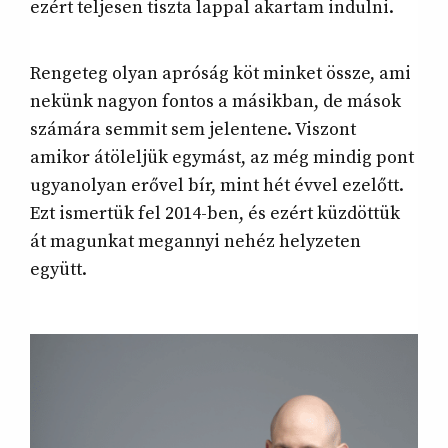
ezért teljesen tiszta lappal akartam indulni.
Rengeteg olyan apróság köt minket össze, ami
nekünk nagyon fontos a másikban, de mások
számára semmit sem jelentene. Viszont
amikor átöleljük egymást, az még mindig pont
ugyanolyan erővel bír, mint hét évvel ezelőtt.
Ezt ismertük fel 2014-ben, és ezért küzdöttük
át magunkat megannyi nehéz helyzeten
együtt.