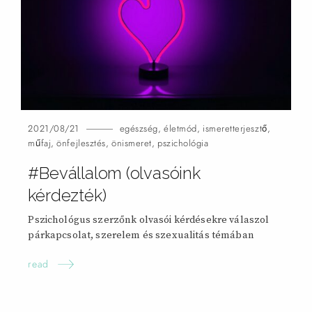
2021/08/21
egészség
,
életmód
,
ismeretterjesztő
,
műfaj
,
önfejlesztés
,
önismeret
,
pszichológia
#Bevállalom (olvasóink
kérdezték)
Pszichológus szerzőnk olvasói kérdésekre válaszol
párkapcsolat, szerelem és szexualitás témában
read