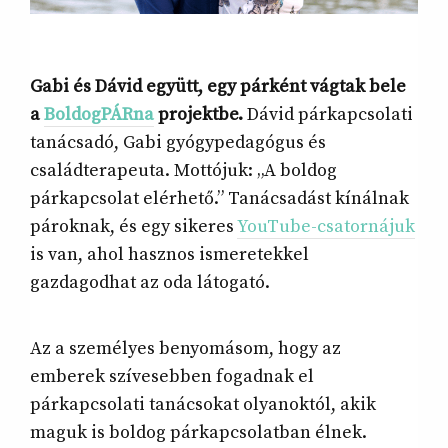
Gabi és Dávid együtt, egy párként vágtak bele
a
BoldogPÁRna
projektbe.
Dávid párkapcsolati
tanácsadó, Gabi gyógypedagógus és
családterapeuta. Mottójuk: „A boldog
párkapcsolat elérhető.” Tanácsadást kínálnak
pároknak, és egy sikeres
YouTube-csatornájuk
is van, ahol hasznos ismeretekkel
gazdagodhat az oda látogató.
Az a személyes benyomásom, hogy az
emberek szívesebben fogadnak el
párkapcsolati tanácsokat olyanoktól, akik
maguk is boldog párkapcsolatban élnek.