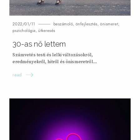
2022/01/11
beszámoló
,
önfejlesztés
,
önismeret
,
pszichológia
,
útkeresés
30-as nő
lettem
Számvetés testi és lelki változásokról,
eredményekről, hitről és önismeretről…
read