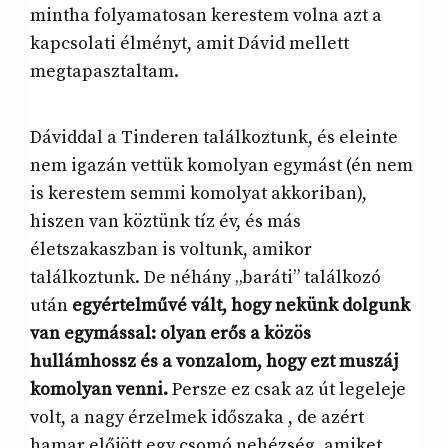
mintha folyamatosan kerestem volna azt a
kapcsolati élményt, amit Dávid mellett
megtapasztaltam.
Dáviddal a Tinderen találkoztunk, és eleinte
nem igazán vettük komolyan egymást (én nem
is kerestem semmi komolyat akkoriban),
hiszen van köztünk tíz év, és más
életszakaszban is voltunk, amikor
találkoztunk. De néhány „baráti” találkozó
után
egyértelművé vált, hogy nekünk dolgunk
van egymással: olyan erős a közös
hullámhossz és a vonzalom, hogy ezt muszáj
komolyan venni.
Persze ez csak az út legeleje
volt, a nagy érzelmek időszaka , de azért
hamar előjött egy csomó nehézség, amiket