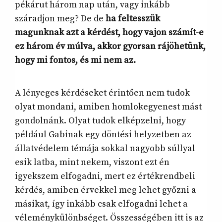
pékárut három nap után, vagy inkább
száradjon meg? De de
ha feltesszük
magunknak azt a kérdést, hogy vajon számít-e
ez három év múlva, akkor gyorsan rájöhetünk,
hogy mi fontos, és mi nem az.
A lényeges kérdéseket érintően nem tudok
olyat mondani, amiben homlokegyenest mást
gondolnánk. Olyat tudok elképzelni, hogy
például Gabinak egy döntési helyzetben az
állatvédelem témája sokkal nagyobb súllyal
esik latba, mint nekem, viszont ezt én
igyekszem elfogadni, mert ez értékrendbeli
kérdés, amiben érvekkel meg lehet győzni a
másikat, így inkább csak elfogadni lehet a
véleménykülönbséget. Összességében itt is az