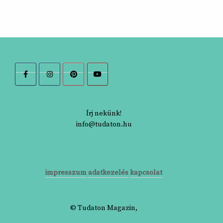
Írj nekünk!
info@tudaton.hu
impresszum
adatkezelés
kapcsolat
© Tudaton Magazin,