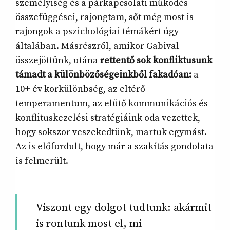
személyiség és a párkapcsolati működés
összefüggései, rajongtam, sőt még most is
rajongok a pszichológiai témákért úgy
általában. Másrészről, amikor Gabival
összejöttünk, utána
rettentő sok konfliktusunk
támadt a különbözőségeinkből fakadóan:
a
10+ év korkülönbség, az eltérő
temperamentum, az elütő kommunikációs és
konflituskezelési stratégiáink oda vezettek,
hogy sokszor veszekedtünk, martuk egymást.
Az is előfordult, hogy már a szakítás gondolata
is felmerült.
Viszont egy dolgot tudtunk: akármit
is rontunk most el, mi