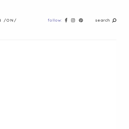
follow:
search
N /ON/