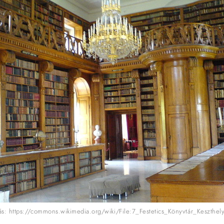
ás: https://commons.wikimedia.org/wiki/File:7_Festetics_Könyvtár_Keszthel