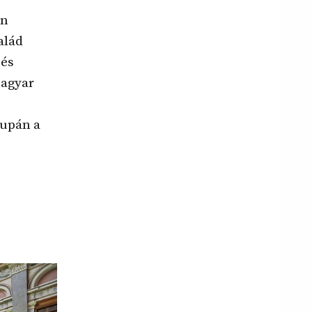
en
alád
 és
magyar
supán a