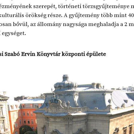
ézményének szerepét, történeti törzsgyűjteménye 
ulturális örökség része. A gyűjtemény több mint 40
osan bővül, az állomány nagysága meghaladja a 2 mi
 egységet.
i Szabó Ervin Könyvtár központi épülete