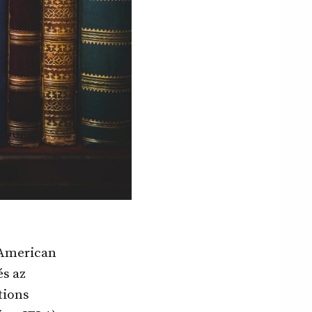
z American
és az
tions