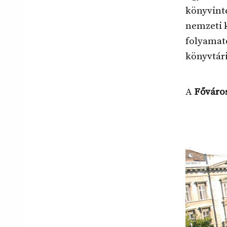
könyvint
nemzeti k
folyamat
könyvtári
A
Főváros