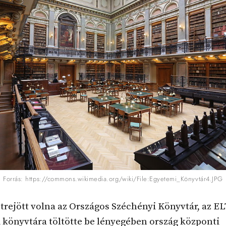
Forrás: https://commons.wikimedia.org/wiki/File:Egyetemi_Könyvtár4.JPG
étrejött volna az Országos Széchényi Könyvtár, az E
könyvtára töltötte be lényegében ország központi