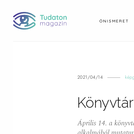
ÖNISMERET
2021/04/14
képg
Könyvtár
Április 14. a könyv
alkalmából mutatu