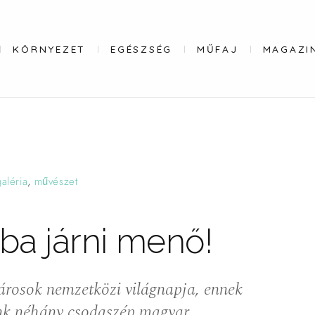
KÖRNYEZET
EGÉSZSÉG
MŰFAJ
MAGAZI
aléria
,
művészet
ba járni
menő!
tárosok nemzetközi világnapja, ennek
nk néhány csodaszép magyar