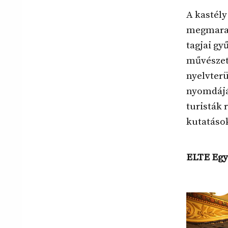
A kastél
megmaradt
tagjai gy
művészet
nyelvter
nyomdáján
turisták
kutatások
ELTE Egy