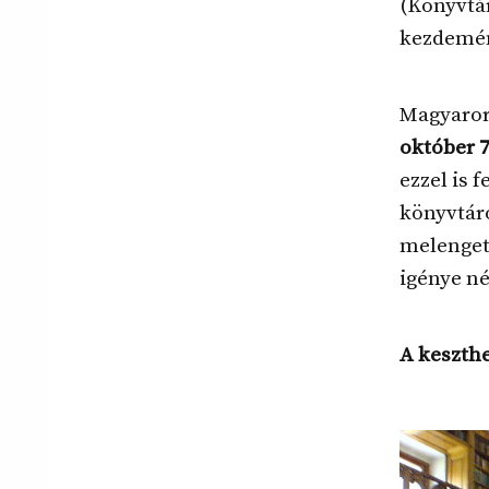
(Könyvtá
kezdemén
Magyarors
október 7
ezzel is 
könyvtáro
melengető
igénye né
A keszthe