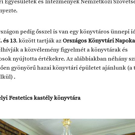
ri Egyesületek és Intézmények Nemzetközi Szövetsé
yezte.
zágon pedig ősszel is van egy könyvtáros ünnepi i
. és 13
. között tartják az
Országos Könyvtári Napoka
felhívják a közvélemény figyelmét a könyvtárak és
sok nyújtotta értékekre. Az alábbiakban néhány sz
en gyönyörű hazai könyvtári épületet ajánlunk (a 
lkül) .
lyi Festetics kastély könyvtára