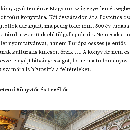
y könyvgyűjteménye Magyarország egyetlen épségb
 főúri könyvtára. Két évszázadon át a Festetics cs
űjtötték darabjait, ma pedig több mint 500 év tudása
e tárul a szemünk elé tölgyfa polcain. Nemcsak a 
ület nyomtatványai, hanem Európa összes jelentős
ak kulturális kincseit őrzik itt. A könyvtár nem c
 részére nyújt látványosságot, hanem a tudományos
 számára is biztosítja a feltételeket.
etemi Könyvtár és Levéltár