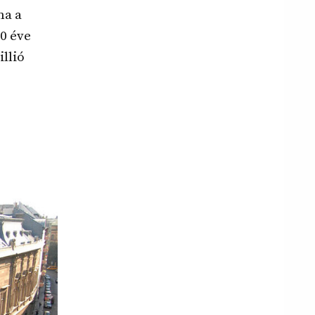
ma a
0 éve
llió