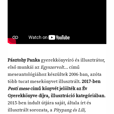
Pásztohy Panka
gyerekkönyvíró és illusztrátor,
első munkái az
Egyszervolt…
című
meseantológiához készültek 2006-ban, azóta
több tucat mesekönyvet illusztrált.
2017-ben
Pesti mese
című könyvét jelölték az Év
Gyerekkönyve díjra, illusztráció kategóriában
.
2015-ben indult útjára saját, általa írt és
illusztrált sorozata, a
Pitypang és Lili,