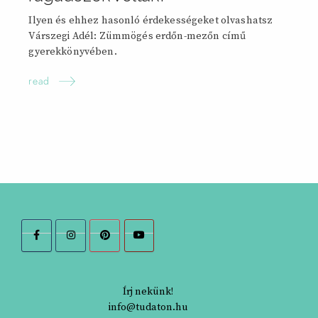
Ilyen és ehhez hasonló érdekességeket olvashatsz
Várszegi Adél: Zümmögés erdőn-mezőn című
gyerekkönyvében.
read
Írj nekünk!
info@tudaton.hu