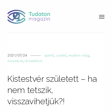
t
o
g
g
l
e
n
2021/07/24
ajánló
,
család
,
modern világ
,
a
önismeret
,
társadalom
v
i
Kistestvér született – ha
g
a
nem tetszik,
t
i
visszavihetjük?!
o
n