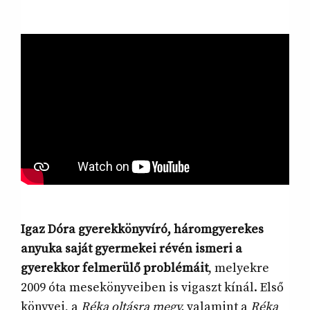
Igaz Dóra gyerekkönyvíró, háromgyerekes
anyuka saját gyermekei révén ismeri a
gyerekkor felmerülő problémáit
, melyekre
2009 óta mesekönyveiben is vigaszt kínál. Első
könyvei, a
Réka ​oltásra megy,
valamint a
Réka ​