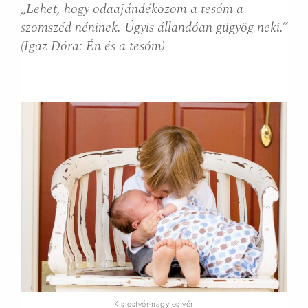
„Lehet, hogy odaajándékozom a tesóm a
szomszéd néninek. Úgyis állandóan gügyög neki.”
(Igaz Dóra: Én és a tesóm)
Kistestvér-nagytestvér