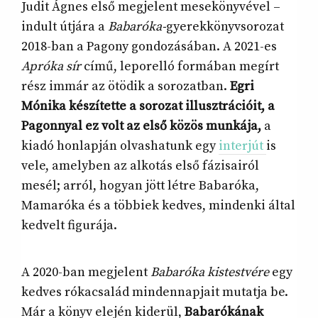
Judit Ágnes első megjelent mesekönyvével –
indult útjára a
Babaróka-
gyerekkönyvsorozat
2018-ban a Pagony gondozásában. A 2021-es
Apróka sír
című, leporelló formában megírt
rész immár az ötödik a sorozatban.
Egri
Mónika készítette a sorozat illusztrációit, a
Pagonnyal ez volt az első közös munkája,
a
kiadó honlapján olvashatunk egy
interjút
is
vele, amelyben az alkotás első fázisairól
mesél; arról, hogyan jött létre Babaróka,
Mamaróka és a többiek kedves, mindenki által
kedvelt figurája.
A 2020-ban megjelent
Babaróka kistestvére
egy
kedves rókacsalád mindennapjait mutatja be.
Már a könyv elején kiderül,
Babarókának