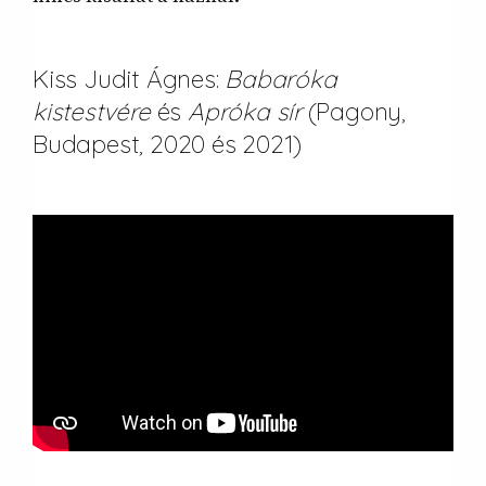
Kiss Judit Ágnes:
Babaróka
kistestvére
és
Apróka sír
(Pagony,
Budapest, 2020 és
2021)