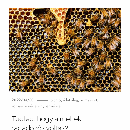
2022/04/30
ajánló
,
állatvilág
,
környezet
,
környezetvédelem
,
természet
Tudtad, hogy a méhek
ragadozók voltak?