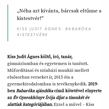
„Néha azt kívánta, bárcsak eltűnne a
kistestvér!”
KISS JUDIT ÁGNES:
BABARÓKA
KISTESTVÉRE
Kiss Judit Ágnes költő, író, tanár,
gimnáziumban és egyetemen is tanított.
Műfordításai és színházi munkái mellett
elsősorban verseket ír, 2015 óta a
gyermekirodalomban is tevékenykedik.
2019-
ben
Babaróka ajándéka
című kötetével elnyerte
az
Év Gyerekkönyv Írója díjat a tizenkét év
alattiak kategóriájában
.
Ezzel a művel – Kiss