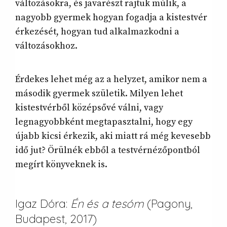
változásokra, és javarészt rajtuk múlik, a
nagyobb gyermek hogyan fogadja a kistestvér
érkezését, hogyan tud alkalmazkodni a
változásokhoz.
Érdekes lehet még az a helyzet, amikor nem a
második gyermek születik. Milyen lehet
kistestvérből középsővé válni, vagy
legnagyobbként megtapasztalni, hogy egy
újabb kicsi érkezik, aki miatt rá még kevesebb
idő jut? Örülnék ebből a testvérnézőpontból
megírt könyveknek is.
Igaz Dóra:
Én és a tesóm
(Pagony,
Budapest,
2017)