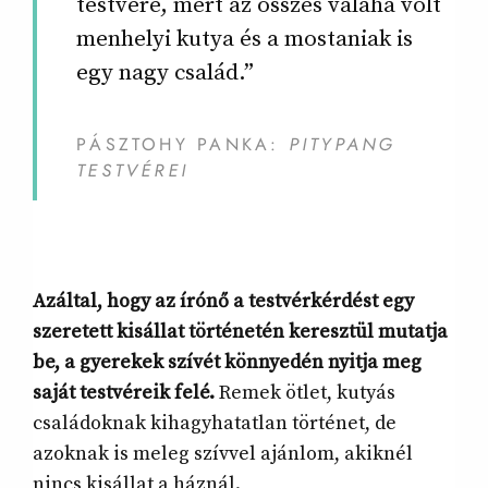
testvére, mert az összes valaha volt
menhelyi kutya és a mostaniak is
egy nagy család.”
PÁSZTOHY PANKA:
PITYPANG
TESTVÉREI
Azáltal, hogy az írónő a testvérkérdést egy
szeretett kisállat történetén keresztül mutatja
be, a gyerekek szívét könnyedén nyitja meg
saját testvéreik felé.
Remek ötlet, kutyás
családoknak kihagyhatatlan történet, de
azoknak is meleg szívvel ajánlom, akiknél
nincs kisállat a háznál.