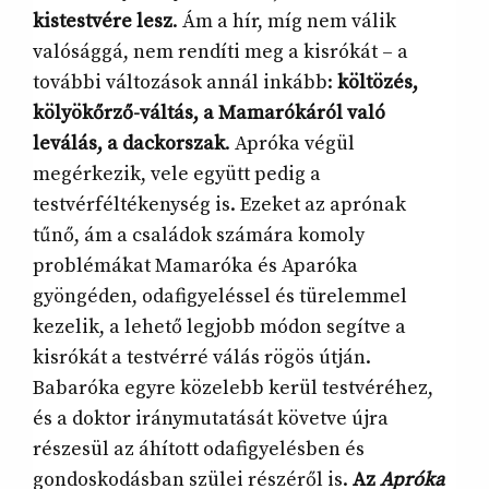
kistestvére lesz
. Ám a hír, míg nem válik
valósággá, nem rendíti meg a kisrókát – a
további változások annál inkább:
költözés,
kölyökőrző-váltás, a Mamarókáról való
leválás, a dackorszak
. Apróka végül
megérkezik, vele együtt pedig a
testvérféltékenység is. Ezeket az aprónak
tűnő, ám a családok számára komoly
problémákat Mamaróka és Aparóka
gyöngéden, odafigyeléssel és türelemmel
kezelik, a lehető legjobb módon segítve a
kisrókát a testvérré válás rögös útján.
Babaróka egyre közelebb kerül testvéréhez,
és a doktor iránymutatását követve újra
részesül az áhított odafigyelésben és
gondoskodásban szülei részéről is.
Az
Apróka