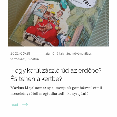
2022/05/28
ajánló
,
állatvilág
,
növényvilág
,
természet
,
tudaton
Hogy kerül zászlórúd az erdőbe?
És tehén a kertbe?
Markus Majaluoma: Apa, menjünk gombászni! című
mesekönyvéből megtudhatod! – könyvajánló
read