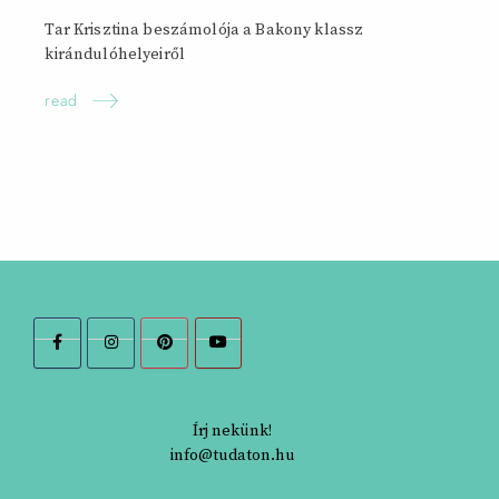
Tar Krisztina beszámolója a Bakony klassz
kirándulóhelyeiről
read
Írj nekünk!
info@tudaton.hu