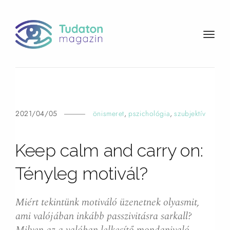
t
o
g
g
l
e
n
2021/04/05
önismeret
,
pszichológia
,
szubjektív
a
v
Keep calm and carry on:
i
g
Tényleg motivál?
a
t
i
Miért tekintünk motiváló üzenetnek olyasmit,
o
ami valójában inkább passzivitásra sarkall?
n