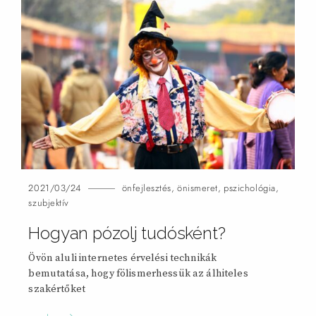
2021/03/24
önfejlesztés
,
önismeret
,
pszichológia
,
szubjektív
Hogyan pózolj tudósként?
Övön aluli internetes érvelési technikák
bemutatása, hogy fölismerhessük az álhiteles
szakértőket