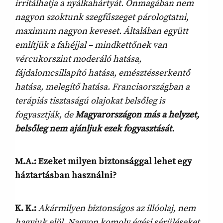
irritálhatja a nyálkahártyát. Önmagában nem
nagyon szoktunk szegfűszeget párologtatni,
maximum nagyon keveset. Általában együtt
említjük a fahéjjal – mindkettőnek van
vércukorszint moderáló hatása,
fájdalomcsillapító hatása, emésztésserkentő
hatása, melegítő hatása. Franciaországban a
terápiás tisztaságú olajokat belsőleg is
fogyasztják, de
Magyarországon más a helyzet,
belsőleg nem ajánljuk ezek fogyasztását.
M.A.: Ezeket milyen biztonsággal lehet egy
háztartásban használni?
K. K.:
Akármilyen biztonságos az illóolaj, nem
hagyjuk elöl. Nagyon komoly égési sérüléseket