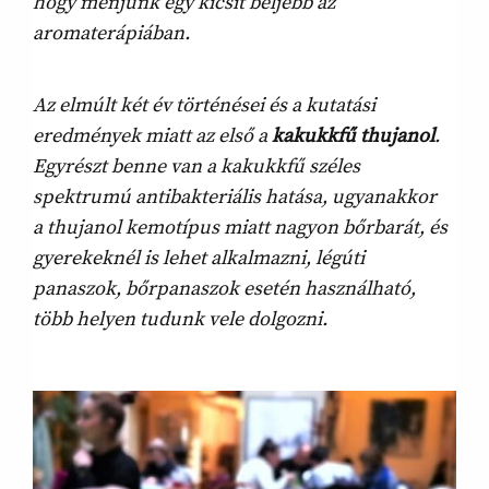
hogy menjünk egy kicsit beljebb az
aromaterápiában.
Az elmúlt két év történései és a kutatási
eredmények miatt az első a
kakukkfű thujanol
.
Egyrészt benne van a kakukkfű széles
spektrumú antibakteriális hatása, ugyanakkor
a thujanol kemotípus miatt nagyon bőrbarát, és
gyerekeknél is lehet alkalmazni, légúti
panaszok, bőrpanaszok esetén használható,
több helyen tudunk vele dolgozni.