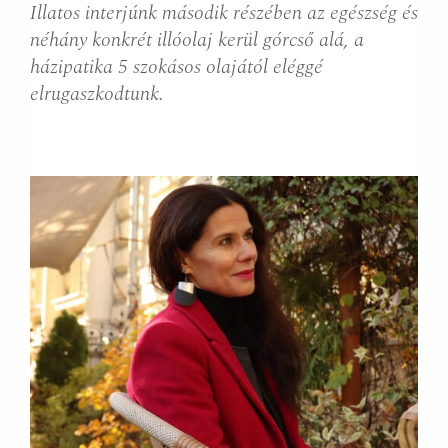
Illatos interjúnk második részében az egészség és
néhány konkrét illóolaj kerül górcső alá, a
házipatika 5 szokásos olajától eléggé
elrugaszkodtunk.