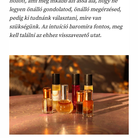
hozott, ami még inkább azt ássa alá, hogy ne
legyen önálló gondolatod, önálló megérzésed,
pedig ki tudnánk választani, mire van
szükségünk. Az intuíció baromira fontos, meg
kell találni az ehhez visszavezető utat.