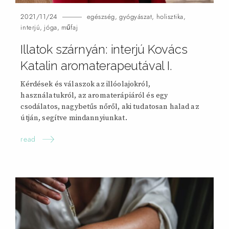
2021/11/24
egészség
,
gyógyászat
,
holisztika
,
interjú
,
jóga
,
műfaj
Illatok szárnyán: interjú Kovács
Katalin aromaterapeutával
I.
Kérdések és válaszok az illóolajokról,
használatukról, az aromaterápiáról és egy
csodálatos, nagybetűs nőről, aki tudatosan halad az
útján, segítve mindannyiunkat.
read