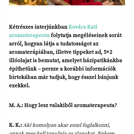
Kétrészes interjúnkban
Kovács Kati
aromaterapeuta
folytatja megéléseinek sorát
arról, hogyan látja a tudatosságot az
aromaterápiában, illetve tippeket ad, 5+2
illóolajat is bemutat, amelyet házipatikánkba
építhetünk – persze a korábbi információk
birtokában már tudjuk, hogy ésszel bánjunk
ezekkel.
M. A.: Hogy lesz valakiből aromaterapeuta?
K. K.:
Aki komolyan akar ezzel foglalkozni,
annak meg kell tanulnia az alapokat. Nekem