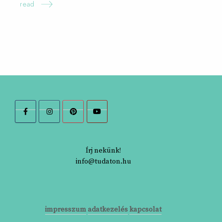
read
Írj nekünk!
info@tudaton.hu
impresszum
adatkezelés
kapcsolat