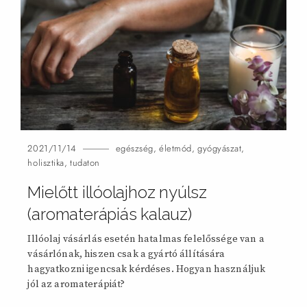
2021/11/14
egészség
,
életmód
,
gyógyászat
,
holisztika
,
tudaton
Mielőtt illóolajhoz nyúlsz
(aromaterápiás kalauz)
Illóolaj vásárlás esetén hatalmas felelőssége van a
vásárlónak, hiszen csak a gyártó állítására
hagyatkozni igencsak kérdéses. Hogyan használjuk
jól az aromaterápiát?