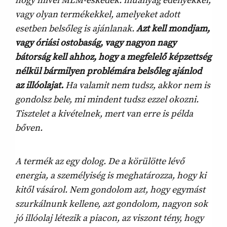
hogy mivel MLM-eskedek: műanyag edényekkel,
vagy olyan termékekkel, amelyeket adott
esetben belsőleg is ajánlanak.
Azt kell mondjam,
vagy óriási ostobaság, vagy nagyon nagy
bátorság kell ahhoz, hogy a megfelelő képzettség
nélkül bármilyen problémára belsőleg ajánlod
az illóolajat.
Ha valamit nem tudsz, akkor nem is
gondolsz bele, mi mindent tudsz ezzel okozni.
Tisztelet a kivételnek, mert van erre is példa
bőven.
A termék az egy dolog. De a körülötte lévő
energia, a személyiség is meghatározza, hogy ki
kitől vásárol. Nem gondolom azt, hogy egymást
szurkálnunk kellene, azt gondolom, nagyon sok
jó illóolaj létezik a piacon, az viszont tény, hogy