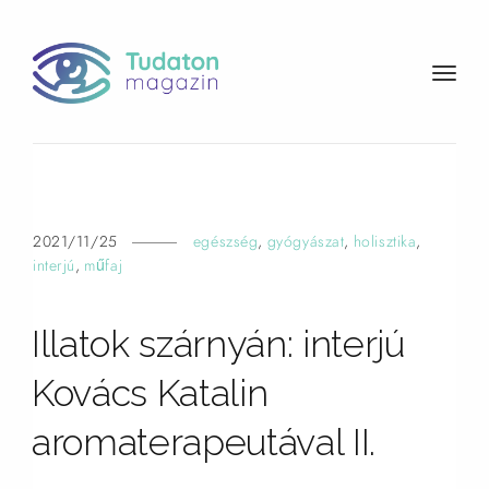
t
o
g
g
l
e
n
2021/11/25
egészség
,
gyógyászat
,
holisztika
,
a
interjú
,
műfaj
v
i
Illatok szárnyán: interjú
g
a
Kovács Katalin
t
i
aromaterapeutával
II.
o
n