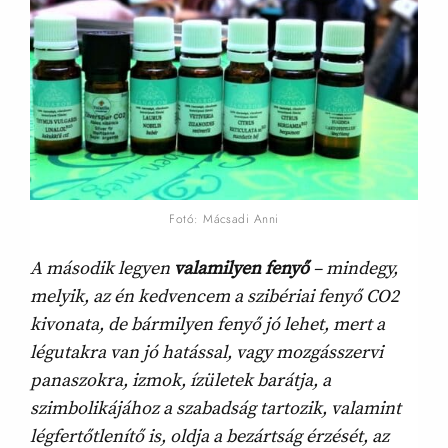
Fotó: Mácsadi Anni
A második legyen
valamilyen fenyő
– mindegy,
melyik, az én kedvencem a szibériai fenyő CO2
kivonata, de bármilyen fenyő jó lehet, mert a
légutakra van jó hatással, vagy mozgásszervi
panaszokra, izmok, ízületek barátja, a
szimbolikájához a szabadság tartozik, valamint
légfertőtlenítő is, oldja a bezártság érzését, az