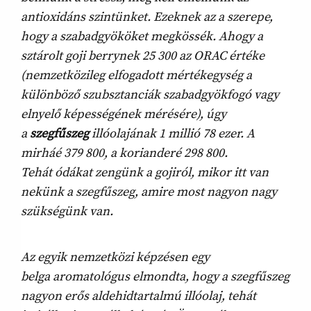
antioxidáns szintünket. Ezeknek az a szerepe,
hogy a szabadgyököket megkössék. Ahogy a
sztárolt goji berrynek 25 300 az ORAC értéke
(nemzetközileg elfogadott mértékegység a
különböző szubsztanciák szabadgyökfogó vagy
elnyelő képességének mérésére), úgy
a
szegfűszeg
illóolajának 1 millió 78 ezer. A
mirháé 379 800, a korianderé 298 800.
Tehát ódákat zengünk a gojiról, mikor itt van
nekünk a szegfűszeg, amire most nagyon nagy
szükségünk van.
Az egyik nemzetközi képzésen egy
belga aromatológus elmondta, hogy a szegfűszeg
nagyon erős aldehidtartalmú illóolaj, tehát