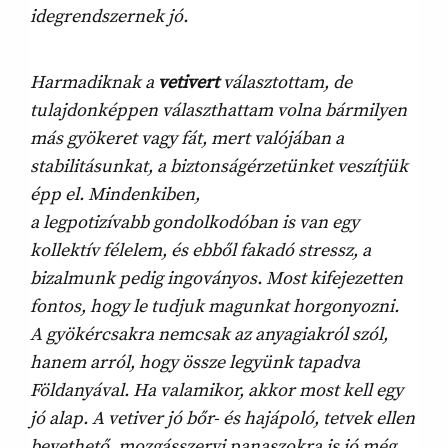
idegrendszernek jó.
Harmadiknak a
vetivert
választottam, de
tulajdonképpen választhattam volna bármilyen
más gyökeret vagy fát, mert valójában a
stabilitásunkat, a biztonságérzetünket veszítjük
épp el. Mindenkiben,
a legpotizívabb gondolkodóban is van egy
kollektív félelem, és ebből fakadó stressz, a
bizalmunk pedig ingoványos. Most kifejezetten
fontos, hogy le tudjuk magunkat horgonyozni.
A gyökércsakra nemcsak az anyagiakról szól,
hanem arról, hogy össze legyünk tapadva
Földanyával. Ha valamikor, akkor most kell egy
jó alap. A vetiver jó bőr- és hajápoló, tetvek ellen
bevethető, mozgásszervi panaszokra is jó még.