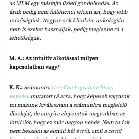
az MLM egy másfajta üzleti gondolkodás. Az
áruk pedig nem feltétlenül jelenti azt, hogy jobb
minőségűek. Nagyon sok klinikán, onkológián
nem is ezeket használják, pedig meglenne rá a
lehetőségük.
M. A.: Az intuitív alkotással milyen
kapcsolatban vagy?
K. K.:
Számomra
Caroline Ingraham lovas
képzése
mutatott rá arra, hogy képesek vagyunk
mi magunk kiválasztani a számunkra megfelelő
illóolajat, de annyira elnyomtuk magunkban az
intuíciót, hogy ez már nagyon nehéz. Nem tudok
nem beszélni az elmúlt két évről, amit a covid