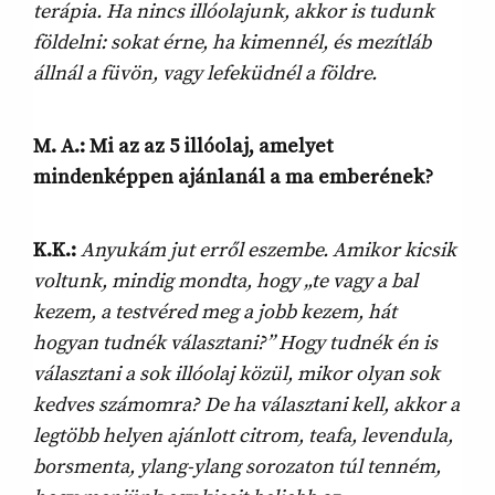
terápia. Ha nincs illóolajunk, akkor is tudunk
földelni: sokat érne, ha kimennél, és mezítláb
állnál a füvön, vagy lefeküdnél a földre.
M. A.: Mi az az 5 illóolaj, amelyet
mindenképpen ajánlanál a ma emberének?
K.K.:
Anyukám jut erről eszembe. Amikor kicsik
voltunk, mindig mondta, hogy „te vagy a bal
kezem, a testvéred meg a jobb kezem, hát
hogyan tudnék választani?” Hogy tudnék én is
választani a sok illóolaj közül, mikor olyan sok
kedves számomra? De ha választani kell, akkor a
legtöbb helyen ajánlott citrom, teafa, levendula,
borsmenta, ylang-ylang sorozaton túl tenném,