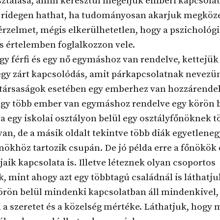
ztalása, amin keresztül megéljük emberi kapcsolat
é ridegen hathat, ha tudományosan akarjuk megközel
rzelmet, mégis elkerülhetetlen, hogy a pszichológi
is értelemben foglalkozzon vele.
y férfi és egy nő egymáshoz van rendelve, kettejük
egy zárt kapcsolódás, amit párkapcsolatnak nevezü
társaságok esetében egy emberhez van hozzárendel
agy több ember van egymáshoz rendelve egy körön b
a egy iskolai osztályon belül egy osztályfőnöknek t
 van, de a másik oldalt tekintve több diák egyetleneg
nökhöz tartozik csupán. De jó példa erre a főnökök 
jaik kapcsolata is. Illetve léteznek olyan csoportos
, mint ahogy azt egy többtagú családnál is láthatju
örön belül mindenki kapcsolatban áll mindenkivel,
a szeretet és a közelség mértéke. Láthatjuk, hogy 