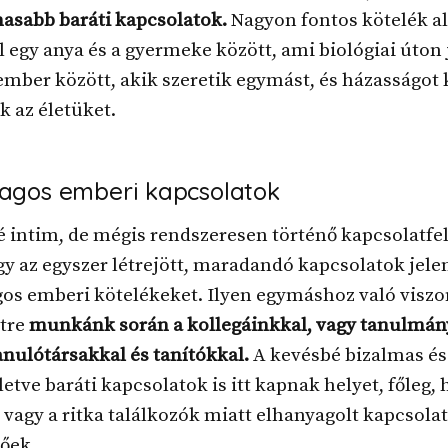
asabb baráti kapcsolatok.
Nagyon fontos kötelék a
l egy anya és a gyermeke között, ami biológiai úton 
ember között, akik szeretik egymást, és házasságot 
ik az életüket.
agos emberi kapcsolatok
 intim, de mégis rendszeresen történő kapcsolatfel
gy az egyszer létrejött, maradandó kapcsolatok jelen
os emberi kötelékeket. Ilyen egymáshoz való visz
tre
munkánk során a kollegáinkkal, vagy tanulmán
anulótársakkal és tanítókkal.
A kevésbé bizalmas és
lletve baráti kapcsolatok is itt kapnak helyet, főleg, 
vagy a ritka találkozók miatt elhanyagolt kapcsol
őek.