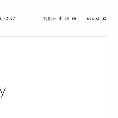
follow:
search
N /ON/
y