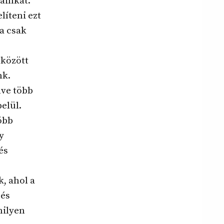
ainkat.
íteni ezt
a csak
 között
nk.
ve több
elül.
öbb
y
és
k, ahol a
 és
milyen