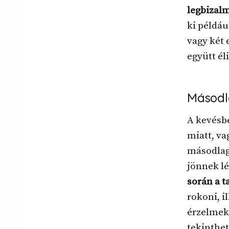
legbizalm
ki példáu
vagy két 
együtt él
Másodl
A kevésbé
miatt, va
másodlag
jönnek lé
során a t
rokoni, i
érzelmek 
tekinthet