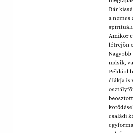
megtapas
Bár kiss
a nemes é
spirituál
Amikor eg
létrejön 
Nagyobb 
másik, v
Például h
diákja is
osztályfő
beosztott
kötődések
családi k
egyforma 