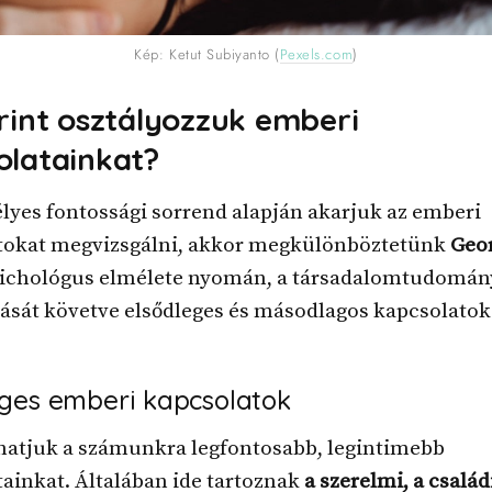
Kép: Ketut Subiyanto (
Pexels.com
)
rint osztályozzuk emberi
olatainkat?
lyes fontossági sorrend alapján akarjuk az emberi
tokat megvizsgálni, akkor megkülönböztetünk
Geor
ichológus elmélete nyomán, a társadalomtudomá
ását követve elsődleges és másodlagos kapcsolatok
eges emberi kapcsolatok
lhatjuk a számunkra legfontosabb, legintimebb
ainkat. Általában ide tartoznak
a szerelmi, a családi