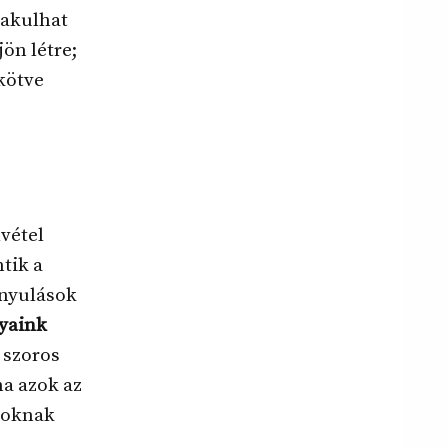
lakulhat
jön létre;
kötve
vétel
tik a
onyulások
yaink
 szoros
ha azok az
atoknak