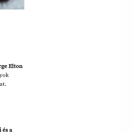
ge Elton
nyok
at.
 és a