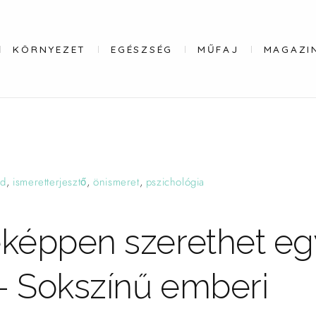
KÖRNYEZET
EGÉSZSÉG
MŰFAJ
MAGAZI
ád
,
ismeretterjesztő
,
önismeret
,
pszichológia
képpen szerethet eg
 Sokszínű emberi