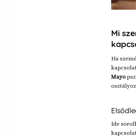
Mi sze
kapcs
Ha szemé
kapcsola
Mayo
psz
osztályoz
Elsődl
Ide soro
kapcsolat